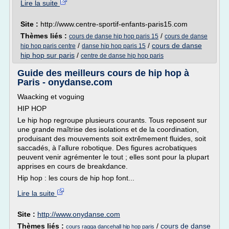
Lire la suite
Site :
http://www.centre-sportif-enfants-paris15.com
Thèmes liés :
/
cours de danse hip hop paris 15
cours de danse
/
/
cours de danse
hip hop paris centre
danse hip hop paris 15
hip hop sur paris
/
centre de danse hip hop paris
Guide des meilleurs cours de hip hop à
Paris - onydanse.com
Waacking et voguing
HIP HOP
Le hip hop regroupe plusieurs courants. Tous reposent sur
une grande maîtrise des isolations et de la coordination,
produisant des mouvements soit extrêmement fluides, soit
saccadés, à l'allure robotique. Des figures acrobatiques
peuvent venir agrémenter le tout ; elles sont pour la plupart
apprises en cours de breakdance.
Hip hop : les cours de hip hop font...
Lire la suite
Site :
http://www.onydanse.com
Thèmes liés :
/
cours de danse
cours ragga dancehall hip hop paris