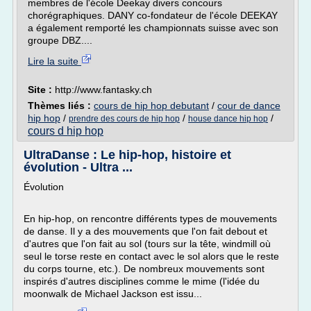
membres de l'école Deekay divers concours
chorégraphiques. DANY co-fondateur de l'école DEEKAY
a également remporté les championnats suisse avec son
groupe DBZ....
Lire la suite
Site :
http://www.fantasky.ch
Thèmes liés :
cours de hip hop debutant
/
cour de dance
hip hop
/
/
/
prendre des cours de hip hop
house dance hip hop
cours d hip hop
UltraDanse : Le hip-hop, histoire et
évolution - Ultra ...
Évolution
En hip-hop, on rencontre différents types de mouvements
de danse. Il y a des mouvements que l'on fait debout et
d'autres que l'on fait au sol (tours sur la tête, windmill où
seul le torse reste en contact avec le sol alors que le reste
du corps tourne, etc.). De nombreux mouvements sont
inspirés d'autres disciplines comme le mime (l'idée du
moonwalk de Michael Jackson est issu...