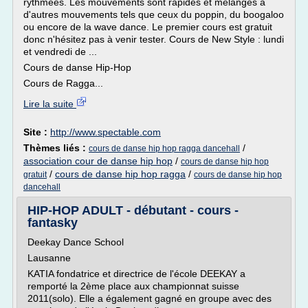
rythmées. Les mouvements sont rapides et mélangés à
d'autres mouvements tels que ceux du poppin, du boogaloo
ou encore de la wave dance. Le premier cours est gratuit
donc n'hésitez pas à venir tester. Cours de New Style : lundi
et vendredi de ...
Cours de danse Hip-Hop
Cours de Ragga...
Lire la suite
Site :
http://www.spectable.com
Thèmes liés :
/
cours de danse hip hop ragga dancehall
association cour de danse hip hop
/
cours de danse hip hop
/
cours de danse hip hop ragga
/
gratuit
cours de danse hip hop
dancehall
HIP-HOP ADULT - débutant - cours -
fantasky
Deekay Dance School
Lausanne
KATIA fondatrice et directrice de l'école DEEKAY a
remporté la 2ème place aux championnat suisse
2011(solo). Elle a également gagné en groupe avec des