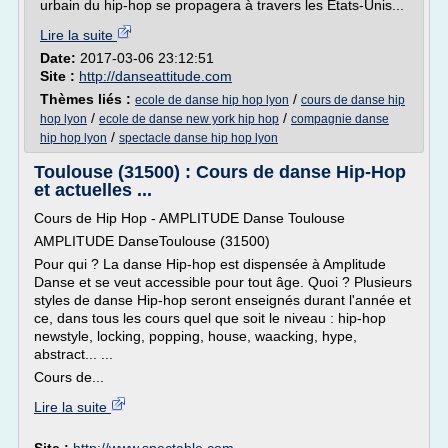
urbain du hip-hop se propagera à travers les Etats-Unis...
Lire la suite
Date:
2017-03-06 23:12:51
Site :
http://danseattitude.com
Thèmes liés :
/
ecole de danse hip hop lyon
cours de danse hip
/
/
hop lyon
ecole de danse new york hip hop
compagnie danse
/
hip hop lyon
spectacle danse hip hop lyon
Toulouse (31500) : Cours de danse Hip-Hop
et actuelles ...
Cours de Hip Hop - AMPLITUDE Danse Toulouse
AMPLITUDE DanseToulouse (31500)
Pour qui ? La danse Hip-hop est dispensée à Amplitude
Danse et se veut accessible pour tout âge. Quoi ? Plusieurs
styles de danse Hip-hop seront enseignés durant l'année et
ce, dans tous les cours quel que soit le niveau : hip-hop
newstyle, locking, popping, house, waacking, hype,
abstract... ...
Cours de...
Lire la suite