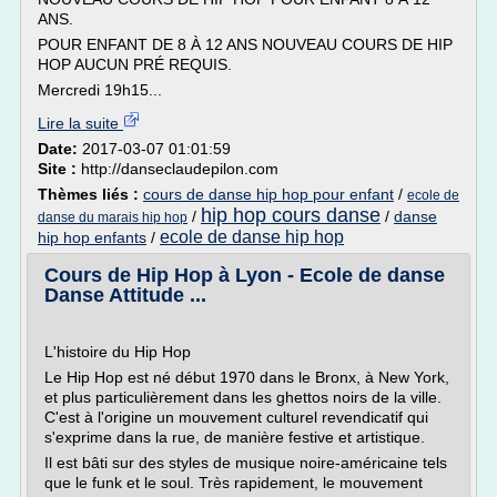
ANS.
POUR ENFANT DE 8 À 12 ANS NOUVEAU COURS DE HIP
HOP AUCUN PRÉ REQUIS.
Mercredi 19h15...
Lire la suite
Date:
2017-03-07 01:01:59
Site :
http://danseclaudepilon.com
Thèmes liés :
cours de danse hip hop pour enfant
/
ecole de
hip hop cours danse
/
/
danse
danse du marais hip hop
ecole de danse hip hop
hip hop enfants
/
Cours de Hip Hop à Lyon - Ecole de danse
Danse Attitude ...
L'histoire du Hip Hop
Le Hip Hop est né début 1970 dans le Bronx, à New York,
et plus particulièrement dans les ghettos noirs de la ville.
C'est à l'origine un mouvement culturel revendicatif qui
s'exprime dans la rue, de manière festive et artistique.
Il est bâti sur des styles de musique noire-américaine tels
que le funk et le soul. Très rapidement, le mouvement