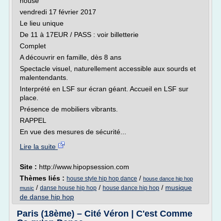
house
vendredi 17 février 2017
Le lieu unique
De 11 à 17EUR / PASS : voir billetterie
Complet
A découvrir en famille, dès 8 ans
Spectacle visuel, naturellement accessible aux sourds et
malentendants.
Interprété en LSF sur écran géant. Accueil en LSF sur
place.
Présence de mobiliers vibrants.
RAPPEL
En vue des mesures de sécurité...
Lire la suite
Site :
http://www.hipopsession.com
Thèmes liés :
/
house style hip hop dance
house dance hip hop
/
/
/
musique
danse house hip hop
house dance hip hop
music
de danse hip hop
Paris (18ème) – Cité Véron | C'est Comme