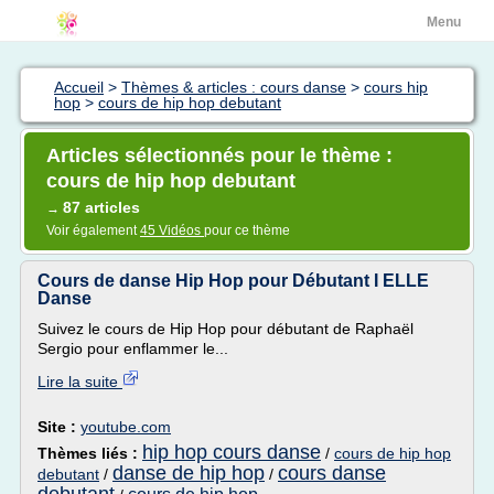
Menu
Accueil
>
Thèmes & articles : cours danse
>
cours hip
hop
>
cours de hip hop debutant
Articles sélectionnés pour le thème :
cours de hip hop debutant
87 articles
→
Voir également
45 Vidéos
pour ce thème
Cours de danse Hip Hop pour Débutant I ELLE
Danse
Suivez le cours de Hip Hop pour débutant de Raphaël
Sergio pour enflammer le...
Lire la suite
Site :
youtube.com
hip hop cours danse
Thèmes liés :
/
cours de hip hop
danse de hip hop
cours danse
debutant
/
/