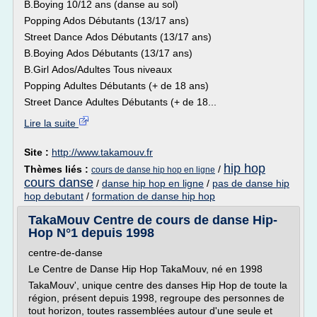
B.Boying 10/12 ans (danse au sol)
Popping Ados Débutants (13/17 ans)
Street Dance Ados Débutants (13/17 ans)
B.Boying Ados Débutants (13/17 ans)
B.Girl Ados/Adultes Tous niveaux
Popping Adultes Débutants (+ de 18 ans)
Street Dance Adultes Débutants (+ de 18...
Lire la suite
Site :
http://www.takamouv.fr
hip hop
Thèmes liés :
/
cours de danse hip hop en ligne
cours danse
/
danse hip hop en ligne
/
pas de danse hip
hop debutant
/
formation de danse hip hop
TakaMouv Centre de cours de danse Hip-
Hop N°1 depuis 1998
centre-de-danse
Le Centre de Danse Hip Hop TakaMouv, né en 1998
TakaMouv', unique centre des danses Hip Hop de toute la
région, présent depuis 1998, regroupe des personnes de
tout horizon, toutes rassemblées autour d'une seule et