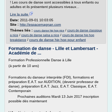
! Les cours de danse sont accessibles à tous enfants ou
adultes et ils présentent plusieurs niveaux...
Lire la suite
Date:
2011-09-01 10:03:05
Site :
http://espacemagnan.com
Thèmes liés :
/
cours de danse classique
cours danse hip hop nice
/
/
a nice
cours de danse salsa a nice
cours de danse hip hop
/
cours de danse hip hop pour enfant
breakdance
Formation de danse - Lille et Lambersart -
Académie de ...
Formation Professionnelle Danse à Lille
(à partir de 10 ans)
Formations du danseur interprète (FDI), formations et
préparation E.A.T. sur AUDITION, (devenir professeur de
danse), préparation E.A.T. Jazz, E.A.T. Classique, E.A.T.
Contemporain
Prochaines auditions Mardi 13 Juin 2017 inscription
possible dés maintenant