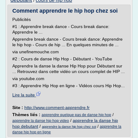
debutant
cours de hip hop
/
Comment apprendre le hip hop chez soi
Publicités
#1 : Apprendre break dance - Cours break dance:
Apprendre le ...
Apprendre break dance - Cours break dance: Apprendre
le hip hop - Cours de hip ... En quelques minutes de ...
via unefinemouche.com
#2 : Cours de danse Hip Hop - Débutant - YouTube
Apprendre la danse la danse Hip Hop pour Débutant sur
... Retrouvez dans cette vidéo un cours complet de HIP ...
via youtube.com
#3 : Apprendre Hip Hop en ligne - Vidéos cours Hip Hop...
Lire la suite
Site :
http://www.comment-apprendre.fr
Thèmes liés :
/
apprendre quelque pas de danse hip hop
/
apprendre la danse hip
apprendre la danse hip hop video
hop debutant
/
/
apprendre la
apprendre la danse hip hop chez soi
danse hip hop en ligne