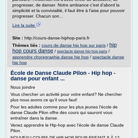
progresser, de danser. Notre ambiance c'est d'abord la
simplicité et la convivialité, il faut être à l'aise pour pouvoir
progresser. Chacun son...
Lire la suite
Site :
http://cours-danse-hiphop-paris.fr
hip
Thèmes liés :
cours de danse hip hop sur paris
/
hop cours danse
/
/
spectacle danse hip hop paris
apprendre choregraphie danse hip hop
/
spectacle danse
hip hop
École de Danse Claude Pilon - Hip hop -
danse pour enfant ...
Nous joindre
Vous chercher un activité pour votre enfant? Ne chercher
plus nous avons ce qu'il vous faut!
Pour les adultes comme pour les plus jeunes l'école de
danse Claude Pilon offre des cours qui sauront vous
entraîner dans la danse.
Venez apprendre le Hip-hop avec l'école de danse Claude
Pilon.
NOUVEAU COURS DE HIP HOP POUR ENFANT 8 À 12