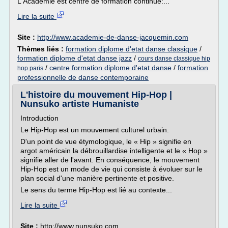
L'Académie est centre de formation continue:...
Lire la suite
Site :
http://www.academie-de-danse-jacquemin.com
Thèmes liés :
formation diplome d'etat danse classique
/
formation diplome d'etat danse jazz
/
cours danse classique hip
/
centre formation diplome d'etat danse
/
formation
hop paris
professionnelle de danse contemporaine
L'histoire du mouvement Hip-Hop |
Nunsuko artiste Humaniste
Introduction
Le Hip-Hop est un mouvement culturel urbain.
D'un point de vue étymologique, le « Hip » signifie en
argot américain la débrouillardise intelligente et le « Hop »
signifie aller de l'avant. En conséquence, le mouvement
Hip-Hop est un mode de vie qui consiste à évoluer sur le
plan social d'une manière pertinente et positive.
Le sens du terme Hip-Hop est lié au contexte...
Lire la suite
Site :
http://www.nunsuko.com