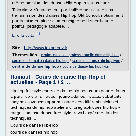
même passion : les danses Hip Hop et leur culture.
TakaMouv' s'attache tout particulièrement à une juste
transmission des danses Hip Hop Old School, notamment
par la mise en place d'un enseignement spécifique et
pointu (pédagogie adaptée,...
Lire la suite
Site :
http://www.takamouv.fr
Thèmes liés :
/
centre formation professionnelle danse hip hop
/
/
centre de formation danse hip hop
centre de danse hip hop lyon
centre de danse hip hop
/
cours de danse hip hop lyon
Hainaut - Cours de danse Hip-Hop et
actuelles - Page 1 / 2 ...
hip hop full style cours de danse hip hop cours pour enfants
à partir de 6 ans - ados - jeune adultes niveaux débutants -
moyens - avancés apprentissage des différents styles et
techniques du hip hop ateliers chorégraphiques hip hop -
ragga - housse dance free style travail expérimental des
techniques ...
Cours de danse Hip-Hop
cours de danses hip hop