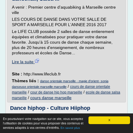
A venir : Premier centre d'aquabiking à Marseille centre
ville
LES COURS DE DANSE DANS VOTRE SALLE DE
SPORT A MARSEILLE POUR L'ANNEE 2016 2017
Le LIFE CLUB possède 2 salles de danse entierement
équipées et climatisées pour pratiquer votre danse
favorite. Jusqu'à 15 cours de danse chaque semaine,
plus de 20 heures d'enseignement, de nombreux
professeurs et écoles de Danse...
Lire la suite
Site :
http://www.lifeclub.fr
Thèmes liés :
danse orientale marseille - magie d'orient- sonia
/
cours de danse orientale
danseuse orientale marseille marseille
/
/
marseille
cour de danse hip hop marseille
ecole de danse salsa
/
cours danse marseille
marseille
Dance hiphop - Culture Hiiphop
Le break dance:
En poursuivant votre navigation sur ce site, vous acceptez
X
l'utilisation de cookies pour vous proposer des contenus et
Danse au sol, le break est le style emblématique de la
services adaptés à vos centres d'intérêts.
culture hip hop. Elle a été créée à New York et se
En savoir plus