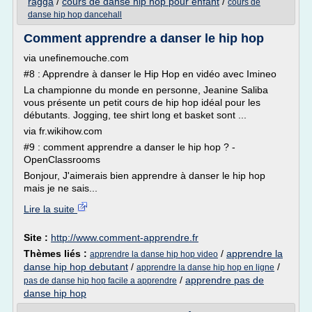
ragga
/
cours de danse hip hop pour enfant
/
cours de
danse hip hop dancehall
Comment apprendre a danser le hip hop
via unefinemouche.com
#8 : Apprendre à danser le Hip Hop en vidéo avec Imineo
La championne du monde en personne, Jeanine Saliba
vous présente un petit cours de hip hop idéal pour les
débutants. Jogging, tee shirt long et basket sont ...
via fr.wikihow.com
#9 : comment apprendre a danser le hip hop ? -
OpenClassrooms
Bonjour, J'aimerais bien apprendre à danser le hip hop
mais je ne sais...
Lire la suite
Site :
http://www.comment-apprendre.fr
Thèmes liés :
/
apprendre la
apprendre la danse hip hop video
danse hip hop debutant
/
/
apprendre la danse hip hop en ligne
/
apprendre pas de
pas de danse hip hop facile a apprendre
danse hip hop