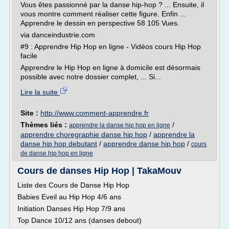
Vous êtes passionné par la danse hip-hop ? ... Ensuite, il
vous montre comment réaliser cette figure. Enfin ...
Apprendre le dessin en perspective 58 105 Vues.
via danceindustrie.com
#9 : Apprendre Hip Hop en ligne - Vidéos cours Hip Hop
facile
Apprendre le Hip Hop en ligne à domicile est désormais
possible avec notre dossier complet, ... Si...
Lire la suite
Site :
http://www.comment-apprendre.fr
Thèmes liés :
/
apprendre la danse hip hop en ligne
apprendre choregraphie danse hip hop
/
apprendre la
danse hip hop debutant
/
apprendre danse hip hop
/
cours
de danse hip hop en ligne
Cours de danses Hip Hop | TakaMouv
Liste des Cours de Danse Hip Hop
Babies Eveil au Hip Hop 4/6 ans
Initiation Danses Hip Hop 7/9 ans
Top Dance 10/12 ans (danses debout)