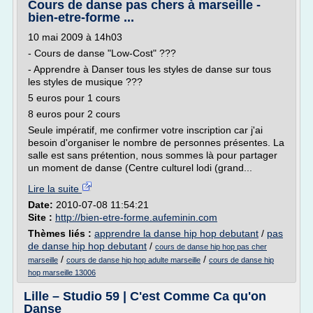
Cours de danse pas chers à marseille -
bien-etre-forme ...
10 mai 2009 à 14h03
- Cours de danse "Low-Cost" ???
- Apprendre à Danser tous les styles de danse sur tous
les styles de musique ???
5 euros pour 1 cours
8 euros pour 2 cours
Seule impératif, me confirmer votre inscription car j'ai
besoin d'organiser le nombre de personnes présentes. La
salle est sans prétention, nous sommes là pour partager
un moment de danse (Centre culturel lodi (grand...
Lire la suite
Date:
2010-07-08 11:54:21
Site :
http://bien-etre-forme.aufeminin.com
Thèmes liés :
apprendre la danse hip hop debutant
/
pas
de danse hip hop debutant
/
cours de danse hip hop pas cher
/
/
marseille
cours de danse hip hop adulte marseille
cours de danse hip
hop marseille 13006
Lille – Studio 59 | C'est Comme Ca qu'on
Danse