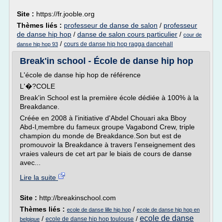
Site :
https://fr.jooble.org
Thèmes liés :
professeur de danse de salon
/
professeur
de danse hip hop
/
danse de salon cours particulier
/
cour de
/
cours de danse hip hop ragga dancehall
danse hip hop 93
Break'in school - École de danse hip hop
L'école de danse hip hop de référence
L'�?COLE
Break'in School est la première école dédiée à 100% à la
Breakdance.
Créée en 2008 à l'initiative d'Abdel Chouari aka Bboy
Abd-l,membre du fameux groupe Vagabond Crew, triple
champion du monde de Breakdance.Son but est de
promouvoir la Breakdance à travers l'enseignement des
vraies valeurs de cet art par le biais de cours de danse
avec...
Lire la suite
Site :
http://breakinschool.com
Thèmes liés :
/
ecole de danse lille hip hop
ecole de danse hip hop en
ecole de danse
/
/
ecole de danse hip hop toulouse
belgique