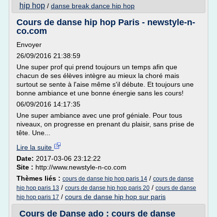
hip hop
/
danse break dance hip hop
Cours de danse hip hop Paris - newstyle-n-
co.com
Envoyer
26/09/2016 21:38:59
Une super prof qui prend toujours un temps afin que
chacun de ses élèves intègre au mieux la choré mais
surtout se sente à l'aise même s'il débute. Et toujours une
bonne ambiance et une bonne énergie sans les cours!
06/09/2016 14:17:35
Une super ambiance avec une prof géniale. Pour tous
niveaux, on progresse en prenant du plaisir, sans prise de
tête. Une...
Lire la suite
Date:
2017-03-06 23:12:22
Site :
http://www.newstyle-n-co.com
Thèmes liés :
/
cours de danse hip hop paris 14
cours de danse
/
/
hip hop paris 13
cours de danse hip hop paris 20
cours de danse
/
cours de danse hip hop sur paris
hip hop paris 17
Cours de Danse ado : cours de danse