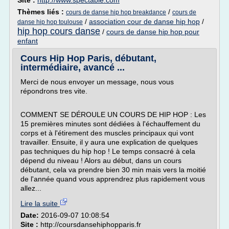
Site :
http://www.spectable.com
Thèmes liés :
/
cours de danse hip hop breakdance
cours de
/
association cour de danse hip hop
/
danse hip hop toulouse
hip hop cours danse
/
cours de danse hip hop pour
enfant
Cours Hip Hop Paris, débutant,
intermédiaire, avancé ...
Merci de nous envoyer un message, nous vous
répondrons tres vite.
COMMENT SE DÉROULE UN COURS DE HIP HOP : Les
15 premières minutes sont dédiées à l'échauffement du
corps et à l'étirement des muscles principaux qui vont
travailler. Ensuite, il y aura une explication de quelques
pas techniques du hip hop ! Le temps consacré à cela
dépend du niveau ! Alors au début, dans un cours
débutant, cela va prendre bien 30 min mais vers la moitié
de l'année quand vous apprendrez plus rapidement vous
allez...
Lire la suite
Date:
2016-09-07 10:08:54
Site :
http://coursdansehiphopparis.fr