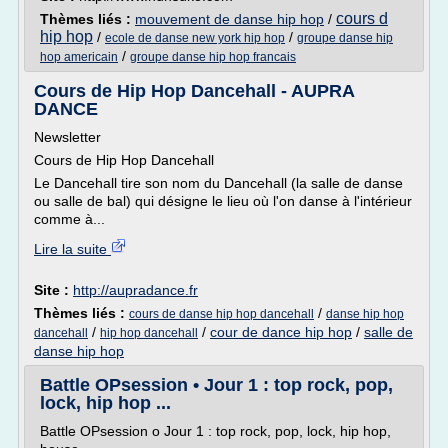
cours d
Thèmes liés :
mouvement de danse hip hop
/
hip hop
/
/
ecole de danse new york hip hop
groupe danse hip
/
hop americain
groupe danse hip hop francais
Cours de Hip Hop Dancehall - AUPRA
DANCE
Newsletter
Cours de Hip Hop Dancehall
Le Dancehall tire son nom du Dancehall (la salle de danse
ou salle de bal) qui désigne le lieu où l'on danse à l'intérieur
comme à...
Lire la suite
Site :
http://aupradance.fr
Thèmes liés :
/
cours de danse hip hop dancehall
danse hip hop
/
/
cour de dance hip hop
/
salle de
dancehall
hip hop dancehall
danse hip hop
Battle OPsession • Jour 1 : top rock, pop,
lock, hip hop ...
Battle OPsession o Jour 1 : top rock, pop, lock, hip hop,