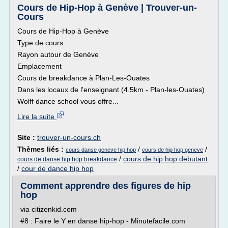
Cours de Hip-Hop à Genève | Trouver-un-
Cours
Cours de Hip-Hop à Genève
Type de cours :
Rayon autour de Genève
Emplacement
Cours de breakdance à Plan-Les-Ouates
Dans les locaux de l'enseignant (4.5km - Plan-les-Ouates)
Wolff dance school vous offre...
Lire la suite
Site :
trouver-un-cours.ch
Thèmes liés :
/
/
cours danse geneve hip hop
cours de hip hop geneve
/
cours de hip hop debutant
cours de danse hip hop breakdance
/
cour de dance hip hop
Comment apprendre des figures de hip
hop
via citizenkid.com
#8 : Faire le Y en danse hip-hop - Minutefacile.com