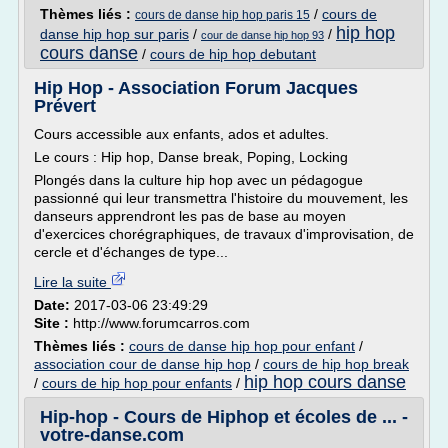
Thèmes liés :
/
cours de
cours de danse hip hop paris 15
hip hop
danse hip hop sur paris
/
/
cour de danse hip hop 93
cours danse
/
cours de hip hop debutant
Hip Hop - Association Forum Jacques
Prévert
Cours accessible aux enfants, ados et adultes.
Le cours : Hip hop, Danse break, Poping, Locking
Plongés dans la culture hip hop avec un pédagogue
passionné qui leur transmettra l'histoire du mouvement, les
danseurs apprendront les pas de base au moyen
d'exercices chorégraphiques, de travaux d'improvisation, de
cercle et d'échanges de type...
Lire la suite
Date:
2017-03-06 23:49:29
Site :
http://www.forumcarros.com
Thèmes liés :
cours de danse hip hop pour enfant
/
association cour de danse hip hop
/
cours de hip hop break
hip hop cours danse
/
cours de hip hop pour enfants
/
Hip-hop - Cours de Hiphop et écoles de ... -
votre-danse.com