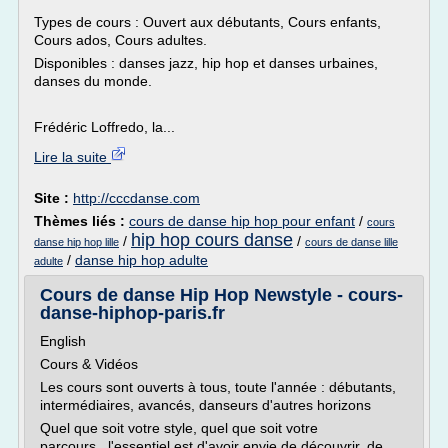
Types de cours : Ouvert aux débutants, Cours enfants,
Cours ados, Cours adultes.
Disponibles : danses jazz, hip hop et danses urbaines,
danses du monde.
Frédéric Loffredo, la...
Lire la suite
Site :
http://cccdanse.com
Thèmes liés :
cours de danse hip hop pour enfant
/
cours
hip hop cours danse
/
/
danse hip hop lille
cours de danse lille
/
danse hip hop adulte
adulte
Cours de danse Hip Hop Newstyle - cours-
danse-hiphop-paris.fr
English
Cours & Vidéos
Les cours sont ouverts à tous, toute l'année : débutants,
intermédiaires, avancés, danseurs d'autres horizons
Quel que soit votre style, quel que soit votre
parcours...l'essentiel est d'avoir envie de découvrir, de