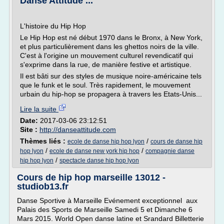
Danse Attitude ...
L'histoire du Hip Hop
Le Hip Hop est né début 1970 dans le Bronx, à New York,
et plus particulièrement dans les ghettos noirs de la ville.
C'est à l'origine un mouvement culturel revendicatif qui
s'exprime dans la rue, de manière festive et artistique.
Il est bâti sur des styles de musique noire-américaine tels
que le funk et le soul. Très rapidement, le mouvement
urbain du hip-hop se propagera à travers les Etats-Unis...
Lire la suite
Date:
2017-03-06 23:12:51
Site :
http://danseattitude.com
Thèmes liés :
/
ecole de danse hip hop lyon
cours de danse hip
/
/
hop lyon
ecole de danse new york hip hop
compagnie danse
/
hip hop lyon
spectacle danse hip hop lyon
Cours de hip hop marseille 13012 -
studiob13.fr
Danse Sportive à Marseille Evénement exceptionnel aux
Palais des Sports de Marseille Samedi 5 et Dimanche 6
Mars 2015. World Open danse latine et Srandard Billetterie