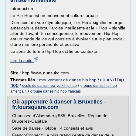
artiste Humaniste
Introduction
Le Hip-Hop est un mouvement culturel urbain.
D'un point de vue étymologique, le « Hip » signifie en argot
américain la débrouillardise intelligente et le « Hop » signifie
aller de l'avant. En conséquence, le mouvement Hip-Hop
est un mode de vie qui consiste à évoluer sur le plan social
d'une manière pertinente et positive.
Le sens du terme Hip-Hop est lié au contexte...
Lire la suite
Site :
http://www.nunsuko.com
cours d hip
Thèmes liés :
mouvement de danse hip hop
/
hop
/
/
ecole de danse new york hip hop
groupe danse hip hop
/
americain
groupe danse hip hop francais
Où apprendre à danser à Bruxelles -
fr.foursquare.com
Chaussee d'Alsemderg 985, Bruxelles, Région de
Bruxelles-Capitale
Salle de danse · Globe · 4 conseils et avis
FrenchConnect: Le plus grand centre de danse de la