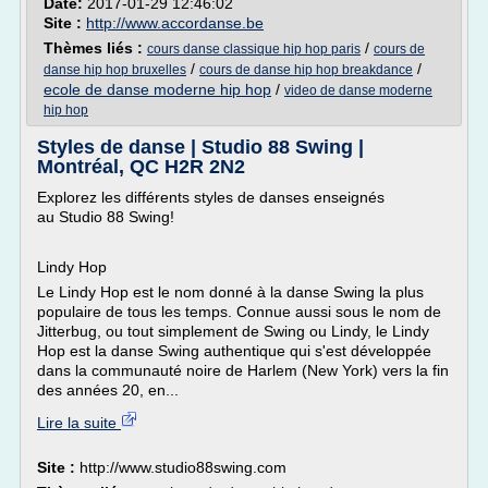
Date:
2017-01-29 12:46:02
Site :
http://www.accordanse.be
Thèmes liés :
/
cours danse classique hip hop paris
cours de
/
/
danse hip hop bruxelles
cours de danse hip hop breakdance
ecole de danse moderne hip hop
/
video de danse moderne
hip hop
Styles de danse | Studio 88 Swing |
Montréal, QC H2R 2N2
Explorez les différents styles de danses enseignés
au Studio 88 Swing!
Lindy Hop
Le Lindy Hop est le nom donné à la danse Swing la plus
populaire de tous les temps. Connue aussi sous le nom de
Jitterbug, ou tout simplement de Swing ou Lindy, le Lindy
Hop est la danse Swing authentique qui s'est développée
dans la communauté noire de Harlem (New York) vers la fin
des années 20, en...
Lire la suite
Site :
http://www.studio88swing.com