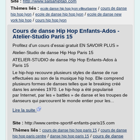
Site :
http://www.salsahiptap.com
Thèmes liés :
/
cours de danse
ecole danse hip hop lyon villeurbanne
/
/
hip hop lyon
ecole de danse hip hop lyon
ecole de danse new
/
york hip hop
cours hip hop lyon
Cours de danse Hip Hop Enfants-Ados -
Atelier-Studio Paris 15
Profitez d'un cours d'essai gratuit EN SAVOIR PLUS »
Atelier-Studio de danse Hip Hop Paris 15
ATELIER-STUDIO de danse Hip Hop Enfants-Ados à
Paris 15
Le hip-hop recouvre plusieurs styles de danse de rue
effectuées au son de la musique hip hop. Elle comprend
plusieurs formes de danses telles que le breaking créé
dans les années 1970. Le hip-hop a été popularisé
par Internet, par les « battles » de danse et les troupes de
danseurs qui parcourent le monde entier pour les...
Lire la suite
Site :
http://www.centre-sportif-enfants-paris15.com
Thèmes liés :
/
cours de danse hip hop paris 15
cours de danse
/
/
cours de danse
hip hop paris centre
danse hip hop paris 15