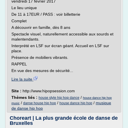
vendredi 17 février 2017
Le lieu unique
De 11 à 17EUR / PASS : voir billetterie
Complet
A découvrir en famille, dès 8 ans
Spectacle visuel, naturellement accessible aux sourds et
malentendants.
Interprété en LSF sur écran géant. Accueil en LSF sur
place.
Présence de mobiliers vibrants.
RAPPEL
En vue des mesures de sécurité...
Lire la suite
Site :
http://www.hipopsession.com
Thèmes liés :
/
house style hip hop dance
house dance hip hop
/
/
/
musique
danse house hip hop
house dance hip hop
music
de danse hip hop
Choreart | La plus grande école de danse de
Bruxelles