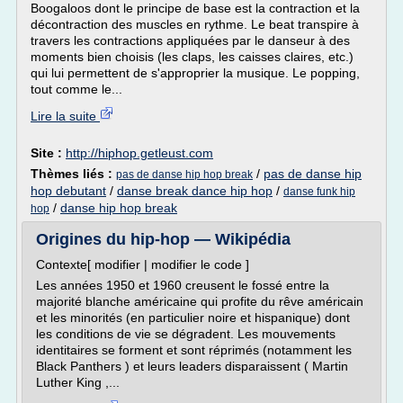
Boogaloos dont le principe de base est la contraction et la
décontraction des muscles en rythme. Le beat transpire à
travers les contractions appliquées par le danseur à des
moments bien choisis (les claps, les caisses claires, etc.)
qui lui permettent de s'approprier la musique. Le popping,
tout comme le...
Lire la suite
Site :
http://hiphop.getleust.com
Thèmes liés :
/
pas de danse hip
pas de danse hip hop break
hop debutant
/
danse break dance hip hop
/
danse funk hip
/
danse hip hop break
hop
Origines du hip-hop — Wikipédia
Contexte[ modifier | modifier le code ]
Les années 1950 et 1960 creusent le fossé entre la
majorité blanche américaine qui profite du rêve américain
et les minorités (en particulier noire et hispanique) dont
les conditions de vie se dégradent. Les mouvements
identitaires se forment et sont réprimés (notamment les
Black Panthers ) et leurs leaders disparaissent ( Martin
Luther King ,...