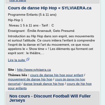
hop a paris
Cours de danse Hip Hop « SYLVIAERA.ca
Programme Enfants (5 à 11 ans)
Hip-Hop 1
Niveau 1 5 à 11 ans - Tarif : C
Enseignant : Émilie Arsenault, Geto Presumé
Introduction au Hip Hop dans son esprit, ses mouvements
et surtout l'attitude. Ce cours initiera l'enfant à comprendre
l'esprit de la danse et l'art du mouvement, ce que nous
appelons le « Show time » ! Les éléments qui forment cet
esprit sont : le théâtre,...
Lire la suite
Site :
http://www.sylviaera.ca
Thèmes liés :
cours de danse hip hop pour enfant
/
mouvement de danse hip hop
/
cours de danse hip hop
/
danse break dance hip hop
/
cours de hip hop
dancehall
pour enfants
Nos cours - Discount Football Will Fuller
Jerseys