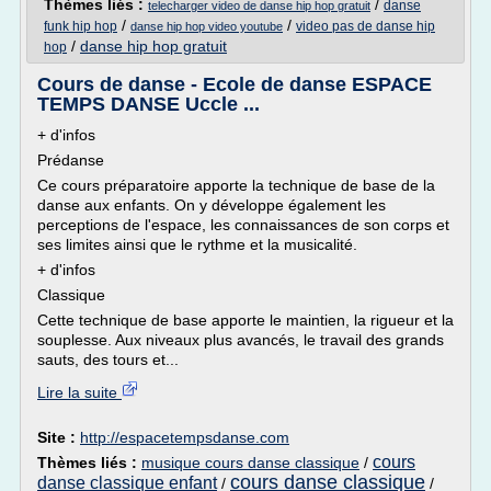
Thèmes liés :
/
danse
telecharger video de danse hip hop gratuit
/
/
funk hip hop
video pas de danse hip
danse hip hop video youtube
/
danse hip hop gratuit
hop
Cours de danse - Ecole de danse ESPACE
TEMPS DANSE Uccle ...
+ d'infos
Prédanse
Ce cours préparatoire apporte la technique de base de la
danse aux enfants. On y développe également les
perceptions de l'espace, les connaissances de son corps et
ses limites ainsi que le rythme et la musicalité.
+ d'infos
Classique
Cette technique de base apporte le maintien, la rigueur et la
souplesse. Aux niveaux plus avancés, le travail des grands
sauts, des tours et...
Lire la suite
Site :
http://espacetempsdanse.com
cours
Thèmes liés :
musique cours danse classique
/
cours danse classique
danse classique enfant
/
/