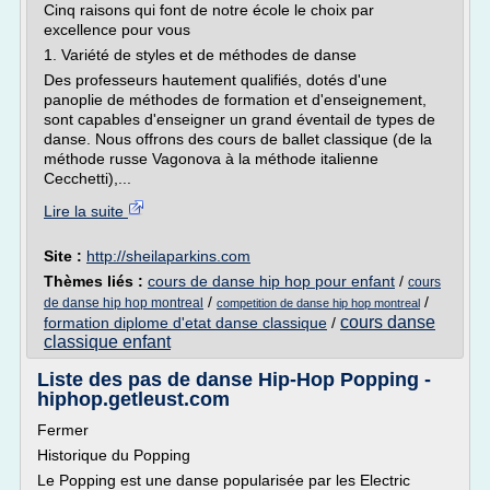
Cinq raisons qui font de notre école le choix par
excellence pour vous
1. Variété de styles et de méthodes de danse
Des professeurs hautement qualifiés, dotés d'une
panoplie de méthodes de formation et d'enseignement,
sont capables d'enseigner un grand éventail de types de
danse. Nous offrons des cours de ballet classique (de la
méthode russe Vagonova à la méthode italienne
Cecchetti),...
Lire la suite
Site :
http://sheilaparkins.com
Thèmes liés :
cours de danse hip hop pour enfant
/
cours
/
/
de danse hip hop montreal
competition de danse hip hop montreal
cours danse
formation diplome d'etat danse classique
/
classique enfant
Liste des pas de danse Hip-Hop Popping -
hiphop.getleust.com
Fermer
Historique du Popping
Le Popping est une danse popularisée par les Electric