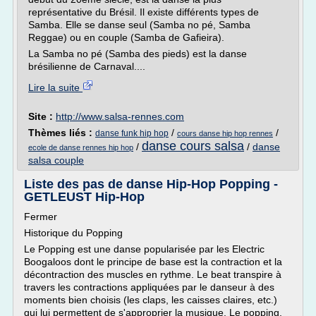
représentative du Brésil. Il existe différents types de
Samba. Elle se danse seul (Samba no pé, Samba
Reggae) ou en couple (Samba de Gafieira).
La Samba no pé (Samba des pieds) est la danse
brésilienne de Carnaval....
Lire la suite
Site :
http://www.salsa-rennes.com
Thèmes liés :
/
/
danse funk hip hop
cours danse hip hop rennes
danse cours salsa
/
/
danse
ecole de danse rennes hip hop
salsa couple
Liste des pas de danse Hip-Hop Popping -
GETLEUST Hip-Hop
Fermer
Historique du Popping
Le Popping est une danse popularisée par les Electric
Boogaloos dont le principe de base est la contraction et la
décontraction des muscles en rythme. Le beat transpire à
travers les contractions appliquées par le danseur à des
moments bien choisis (les claps, les caisses claires, etc.)
qui lui permettent de s'approprier la musique. Le popping,