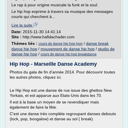
Le rap à pour origine musicale la funk et la soul.
Le hip hop exprime à travers sa musique des messages
courts qui cherchent à...
Lire la suite
Date:
2015-11-30 14:41:14
Site :
http://www.hafidachader.com
Thèmes liés :
/
danse break
cours de danse hip hop lyon
dance hip hop
/
mouvement de danse hip hop
/
studio de
danse hip hop
/
cours de danse hip hop breakdance
Hip Hop - Marseille Danse Academy
Photos du gala de fin d'année 2014. Pour découvrir toutes
les autres photos, cliquez ici.
Le Hip Hop est une danse de rue issue des ghettos New
Yorkais, et est apparue aux Etats-Unis dans les 70.
Il est à la base un moyen de se revendiquer mais
également de faire la fête.
C'est une danse très complète regroupant danses debouts
(lock, pop, boogalow) et danse au sol ( break).