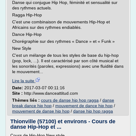
Danse qui conjugue Hip Hop, féminité et sensualité sur
des rythmes actuels.
Ragga Hip-Hop
C'est une combinaison de mouvements Hip-Hop et
Africains sur des rythmes endiablés.
Dance Hip-Hop
Chorégraphie sur des rythmes « Dance » et « Funk »
New Style
C'est un mélange de tous les styles de base du hip-hop
(pop, lock, ...). Il est caractérisé par son côté musical et
les sonorités (paroles, expressions) avec une fluidité dans
le mouvement...
Lire la suite
Date:
2017-03-07 00:11:16
Site :
http://www.danceattitud.com
Thèmes liés :
cours de danse hip hop ragga
/
danse
break dance hip hop
/
mouvement de dance hip hop
/
mouvement de danse hip hop
/
danse hip hop ragga
Thionville (57100) et environs - Cours de
danse Hip-Hop et ...
Cours de Hip-Hop New style