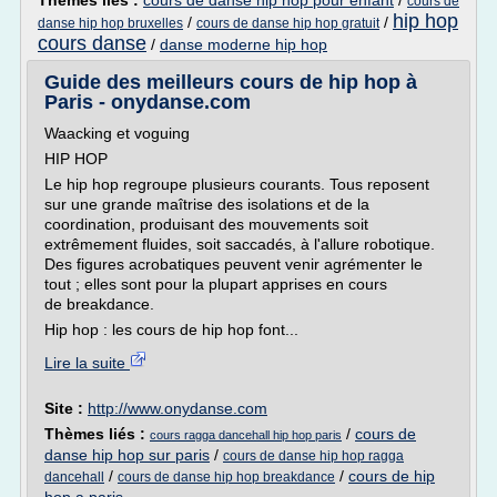
Thèmes liés :
cours de danse hip hop pour enfant
/
cours de
hip hop
/
/
danse hip hop bruxelles
cours de danse hip hop gratuit
cours danse
/
danse moderne hip hop
Guide des meilleurs cours de hip hop à
Paris - onydanse.com
Waacking et voguing
HIP HOP
Le hip hop regroupe plusieurs courants. Tous reposent
sur une grande maîtrise des isolations et de la
coordination, produisant des mouvements soit
extrêmement fluides, soit saccadés, à l'allure robotique.
Des figures acrobatiques peuvent venir agrémenter le
tout ; elles sont pour la plupart apprises en cours
de breakdance.
Hip hop : les cours de hip hop font...
Lire la suite
Site :
http://www.onydanse.com
Thèmes liés :
/
cours de
cours ragga dancehall hip hop paris
danse hip hop sur paris
/
cours de danse hip hop ragga
/
/
cours de hip
dancehall
cours de danse hip hop breakdance