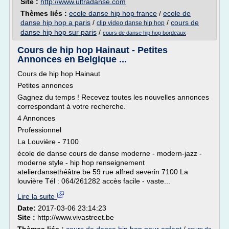
Site :
http://www.ultradanse.com
Thèmes liés :
ecole danse hip hop france
/
ecole de
danse hip hop a paris
/
/
cours de
clip video danse hip hop
danse hip hop sur paris
/
cours de danse hip hop bordeaux
Cours de hip hop Hainaut - Petites
Annonces en Belgique ...
Cours de hip hop Hainaut
Petites annonces
Gagnez du temps ! Recevez toutes les nouvelles annonces
correspondant à votre recherche.
4 Annonces
Professionnel
La Louvière - 7100
école de danse cours de danse moderne - modern-jazz -
moderne style - hip hop renseignement
atelierdansethéâtre.be 59 rue alfred severin 7100 La
louvière Tél : 064/261282 accès facile - vaste...
Lire la suite
Date:
2017-03-06 23:14:23
Site :
http://www.vivastreet.be