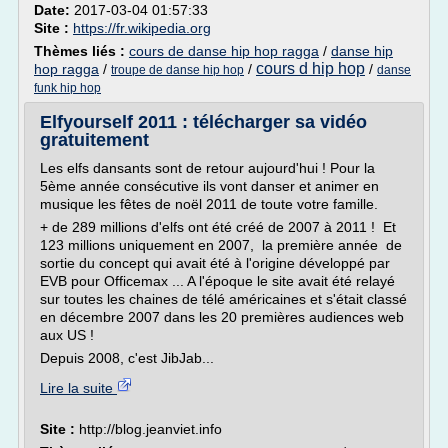
Date:
2017-03-04 01:57:33
Site :
https://fr.wikipedia.org
Thèmes liés :
cours de danse hip hop ragga
/
danse hip
cours d hip hop
hop ragga
/
/
/
troupe de danse hip hop
danse
funk hip hop
Elfyourself 2011 : télécharger sa vidéo
gratuitement
Les elfs dansants sont de retour aujourd'hui ! Pour la
5ème année consécutive ils vont danser et animer en
musique les fêtes de noël 2011 de toute votre famille.
+ de 289 millions d'elfs ont été créé de 2007 à 2011 ! Et
123 millions uniquement en 2007, la première année de
sortie du concept qui avait été à l'origine développé par
EVB pour Officemax ... A l'époque le site avait été relayé
sur toutes les chaines de télé américaines et s'était classé
en décembre 2007 dans les 20 premières audiences web
aux US !
Depuis 2008, c'est JibJab...
Lire la suite
Site :
http://blog.jeanviet.info