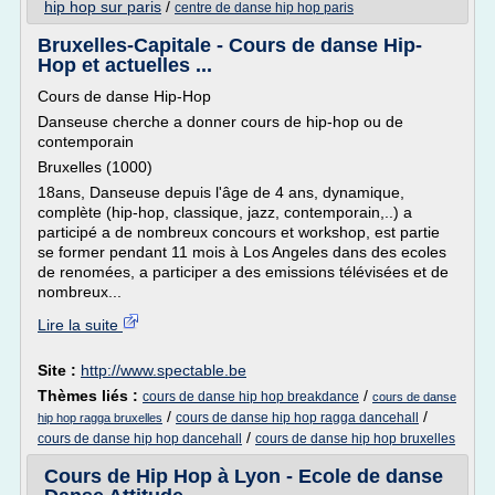
hip hop sur paris
/
centre de danse hip hop paris
Bruxelles-Capitale - Cours de danse Hip-
Hop et actuelles ...
Cours de danse Hip-Hop
Danseuse cherche a donner cours de hip-hop ou de
contemporain
Bruxelles (1000)
18ans, Danseuse depuis l'âge de 4 ans, dynamique,
complète (hip-hop, classique, jazz, contemporain,..) a
participé a de nombreux concours et workshop, est partie
se former pendant 11 mois à Los Angeles dans des ecoles
de renomées, a participer a des emissions télévisées et de
nombreux...
Lire la suite
Site :
http://www.spectable.be
Thèmes liés :
/
cours de danse hip hop breakdance
cours de danse
/
/
cours de danse hip hop ragga dancehall
hip hop ragga bruxelles
/
cours de danse hip hop dancehall
cours de danse hip hop bruxelles
Cours de Hip Hop à Lyon - Ecole de danse