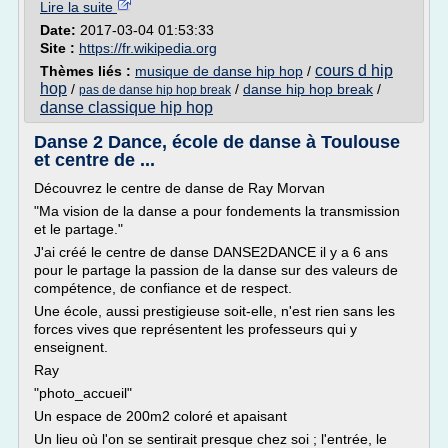
Lire la suite
Date:
2017-03-04 01:53:33
Site :
https://fr.wikipedia.org
cours d hip
Thèmes liés :
musique de danse hip hop
/
hop
/
/
danse hip hop break
/
pas de danse hip hop break
danse classique hip hop
Danse 2 Dance, école de danse à Toulouse
et centre de ...
Découvrez le centre de danse de Ray Morvan
"Ma vision de la danse a pour fondements la transmission
et le partage."
J'ai créé le centre de danse DANSE2DANCE il y a 6 ans
pour le partage la passion de la danse sur des valeurs de
compétence, de confiance et de respect.
Une école, aussi prestigieuse soit-elle, n'est rien sans les
forces vives que représentent les professeurs qui y
enseignent.
Ray
"photo_accueil"
Un espace de 200m2 coloré et apaisant
Un lieu où l'on se sentirait presque chez soi ; l'entrée, le