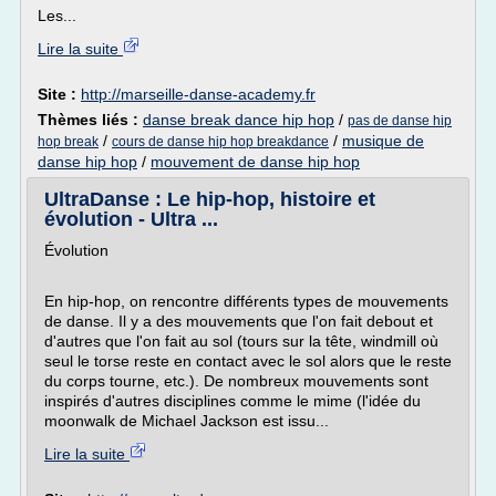
Les...
Lire la suite
Site :
http://marseille-danse-academy.fr
Thèmes liés :
danse break dance hip hop
/
pas de danse hip
/
/
musique de
hop break
cours de danse hip hop breakdance
danse hip hop
/
mouvement de danse hip hop
UltraDanse : Le hip-hop, histoire et
évolution - Ultra ...
Évolution
En hip-hop, on rencontre différents types de mouvements
de danse. Il y a des mouvements que l'on fait debout et
d'autres que l'on fait au sol (tours sur la tête, windmill où
seul le torse reste en contact avec le sol alors que le reste
du corps tourne, etc.). De nombreux mouvements sont
inspirés d'autres disciplines comme le mime (l'idée du
moonwalk de Michael Jackson est issu...
Lire la suite