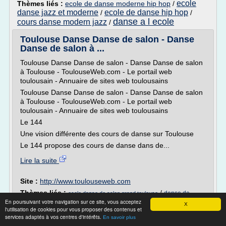
ecole
Thèmes liés :
ecole de danse moderne hip hop
/
danse jazz et moderne
ecole de danse hip hop
/
/
danse a l ecole
cours danse modern jazz
/
Toulouse Danse Danse de salon - Danse
Danse de salon à ...
Toulouse Danse Danse de salon - Danse Danse de salon
à Toulouse - ToulouseWeb.com - Le portail web
toulousain - Annuaire de sites web toulousains
Toulouse Danse Danse de salon - Danse Danse de salon
à Toulouse - ToulouseWeb.com - Le portail web
toulousain - Annuaire de sites web toulousains
Le 144
Une vision différente des cours de danse sur Toulouse
Le 144 propose des cours de danse dans de...
Lire la suite
Site :
http://www.toulouseweb.com
Thèmes liés :
/
danse de
ecole danse de salon grand toulouse
En poursuivant votre navigation sur ce site, vous acceptez
/
/
salon cours toulouse
ecole danse
soiree danse salon toulouse
X
l'utilisation de cookies pour vous proposer des contenus et
/
salon toulouse
spectacle danse de salon toulouse
services adaptés à vos centres d'intérêts.
En savoir plus