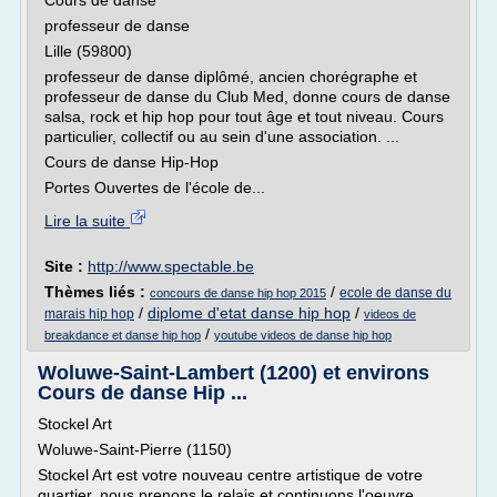
Cours de danse
professeur de danse
Lille (59800)
professeur de danse diplômé, ancien chorégraphe et
professeur de danse du Club Med, donne cours de danse
salsa, rock et hip hop pour tout âge et tout niveau. Cours
particulier, collectif ou au sein d'une association. ...
Cours de danse Hip-Hop
Portes Ouvertes de l'école de...
Lire la suite
Site :
http://www.spectable.be
Thèmes liés :
/
ecole de danse du
concours de danse hip hop 2015
/
diplome d'etat danse hip hop
/
marais hip hop
videos de
/
breakdance et danse hip hop
youtube videos de danse hip hop
Woluwe-Saint-Lambert (1200) et environs
Cours de danse Hip ...
Stockel Art
Woluwe-Saint-Pierre (1150)
Stockel Art est votre nouveau centre artistique de votre
quartier, nous prenons le relais et continuons l'oeuvre