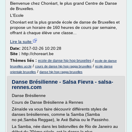
Bienvenue chez Choréart, le plus grand Centre de Danse
de Bruxelles.
L'Ecole
Choréart est la plus grande école de danse de Bruxelles et
propose un horaire de 160 heures de cours par semaine,
offrant à chaque élève une classe...
Lire la suite
Date:
2017-02-26 10:20:28
Site :
http://choreart.be
Thèmes liés :
/
ecole de danse hip hop bruxelles
ecole de danse
/
/
bruxelles uccle
cours de danse hip hop ragga bruxelles
ecole danse
/
orientale bruxelles
danse hip hop ragga bruxelles
Danse Brésilienne - Salsa Fievra - salsa-
rennes.com
Danse Brésilienne
Cours de Danse Brésilienne à Rennes
Zénaïde va vous faire découvrir différents styles de
danses brésiliennes, comme la Samba (Samba
no pé,Samba Reggae), le Axé Bahia ou le Passinho.
La Samba, née dans les bidonvilles de Rio de Janeiro au
début du 20ème siècle, est la danse la plus