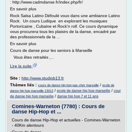
: http://www.cadmdanse.fr/index.php/fr/
En savoir plus
Rock Salsa Latino Défoulé vous dans une ambiance Latino
Rock. Un cours Ludique en explorant les musiques
Portoricaine , Cubaine et Rock'n roll. Ce cours dynamique
vous procurera tous les plaisirs de la danse, encadré par
des professionnels de la ...
En savoir plus
Cours de danse pour les seniors à Marseille
Vous êtes retraités ,...
Lire la suite
Site :
http://www.studiob13.fr
Thèmes liés :
/
cours de danse hip hop pas cher marseille
ecole de
/
/
ecole de danse hip hop marseille
cour
danse hip hop marseille 13012
/
de danse hip hop marseille
danse hip hop 7 et 11 ans
Comines-Warneton (7780) : Cours de
danse Hip-Hop et ...
Cours de danse Hip-Hop et actuelles - Comines-Warneton
- 40Km alentours