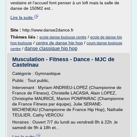
vestiaire et l'accueil font penser à un loft mais la salle de
danse de 150M2 est...
Lire la suite
Site :
http://www.danse2dance.fr
Thèmes liés :
/
ecole danse toulouse centre
ecole de danse hip
/
centre de danse hip hop
/
hop toulouse
cours danse toulouse
danse classique hip hop
/
centre
Musculation - Fitness - Dance - MJC de
Castelnau
Catégorie : Gymnastique
Public : Tout public,
Intervenant : Myriam ANDRIEU-LOPEZ (Championne de
France de Fitness), Christelle LACASIA, Alain LOPEZ,
Christophe MAURICE, Marion POMPAIRAC (Championne
de France Fitness par équipe), Julie SERANE-
MICHENEAU (Championne de France Hip Hop), Nathalie
TEULIER, Cathy VERCOU
Horaires : Ouvert 7/7 du lundi au vendredi 8h à 22h ,le
samedi de 9h à 18h et...
Lire la suite