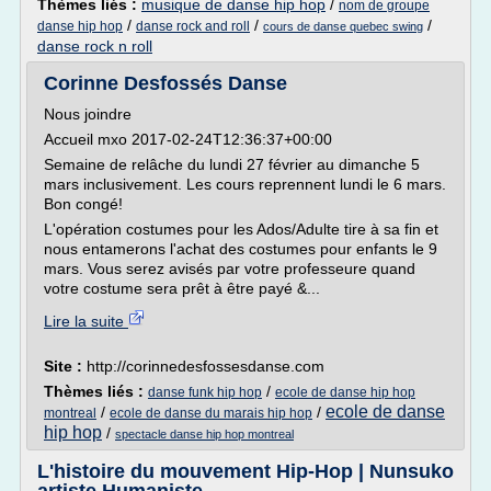
Thèmes liés :
musique de danse hip hop
/
nom de groupe
/
/
/
danse hip hop
danse rock and roll
cours de danse quebec swing
danse rock n roll
Corinne Desfossés Danse
Nous joindre
Accueil mxo 2017-02-24T12:36:37+00:00
Semaine de relâche du lundi 27 février au dimanche 5
mars inclusivement. Les cours reprennent lundi le 6 mars.
Bon congé!
L'opération costumes pour les Ados/Adulte tire à sa fin et
nous entamerons l'achat des costumes pour enfants le 9
mars. Vous serez avisés par votre professeure quand
votre costume sera prêt à être payé &...
Lire la suite
Site :
http://corinnedesfossesdanse.com
Thèmes liés :
/
danse funk hip hop
ecole de danse hip hop
ecole de danse
/
/
montreal
ecole de danse du marais hip hop
hip hop
/
spectacle danse hip hop montreal
L'histoire du mouvement Hip-Hop | Nunsuko