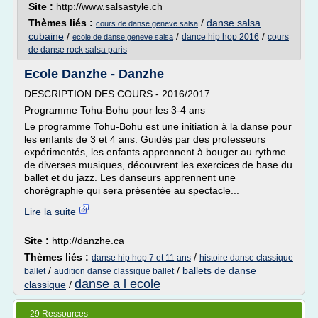
Site :
http://www.salsastyle.ch
Thèmes liés :
/
danse salsa
cours de danse geneve salsa
cubaine
/
/
/
dance hip hop 2016
cours
ecole de danse geneve salsa
de danse rock salsa paris
Ecole Danzhe - Danzhe
DESCRIPTION DES COURS - 2016/2017
Programme Tohu-Bohu pour les 3-4 ans
Le programme Tohu-Bohu est une initiation à la danse pour
les enfants de 3 et 4 ans. Guidés par des professeurs
expérimentés, les enfants apprennent à bouger au rythme
de diverses musiques, découvrent les exercices de base du
ballet et du jazz. Les danseurs apprennent une
chorégraphie qui sera présentée au spectacle...
Lire la suite
Site :
http://danzhe.ca
Thèmes liés :
/
danse hip hop 7 et 11 ans
histoire danse classique
/
/
ballets de danse
ballet
audition danse classique ballet
danse a l ecole
classique
/
29 Ressources