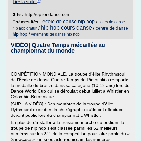
Lire la suite
Site :
http://optiondanse.com
ecole de danse hip hop
Thèmes liés :
/
cours de danse
hip hop cours danse
/
/
centre de danse
hip hop gratuit
hip hop
/
vetements de danse hip hop
VIDÉO] Quatre Temps médaillée au
championnat du monde
COMPÉTITION MONDIALE. La troupe d'élite Rhythmsoul
de l'École de danse Quatre Temps de Rimouski a remporté
la médaille de bronze dans sa catégorie (10-12 ans) lors du
Dance World Cup qui se déroulait début juillet à Whistler en
Colombie-Britannique.
[SUR LA VIDÉO] : Des membres de la troupe d'élite
Rythmsoul exécutent la chorégraphie qu'ils ont effectuée
devant public lors du championnat à Whistler.
En plus de s'installer à la troisième marche du podium, la
troupe de hip hop s'est classée parmi les 52 meilleurs
numéros sur les 311 de la compétition pour faire partie du «
Showcase », un spectacle réunissant les numéros...