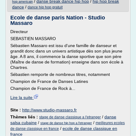
/
danse break dance hip hop
/
hip hop break
hop americain
dance
/
dance hip hop gratuit
Ecole de danse paris Nation - Studio
Massaro
Directeur
SEBASTIEN MASSARO
Sébastien Massaro est issu d'une famille de danseur et
grandit donc dans un univers artistique dès son plus jeune
âge. A 8 ans, il commence la danse sportive que son père
(Maître de danse de formation) enseigne dans son école à
Chartres.
Sébastien remporte de nombreux titres, notamment
Champion de France de Danses Latines
Champion de France de Rock à...
Lire la suite
Site :
http://www.studio-massaro.fr
Thèmes liés :
/
danse
stage de danse classique a l'etranger
salsa cubaine
/
/
meilleures ecoles
stage de danse hip hop a l'etranger
/
ecole de danse classique en
de danse classique en france
france