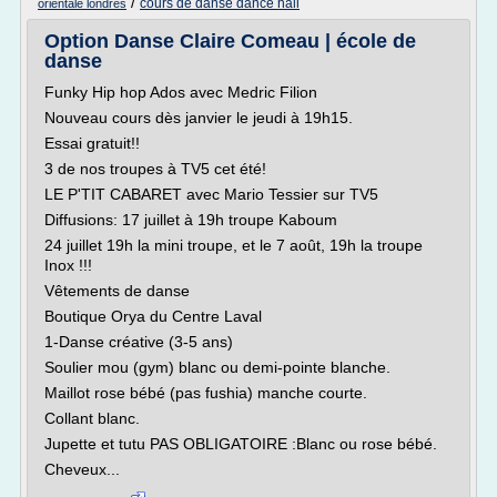
/
cours de danse dance hall
orientale londres
Option Danse Claire Comeau | école de
danse
Funky Hip hop Ados avec Medric Filion
Nouveau cours dès janvier le jeudi à 19h15.
Essai gratuit!!
3 de nos troupes à TV5 cet été!
LE P'TIT CABARET avec Mario Tessier sur TV5
Diffusions: 17 juillet à 19h troupe Kaboum
24 juillet 19h la mini troupe, et le 7 août, 19h la troupe
Inox !!!
Vêtements de danse
Boutique Orya du Centre Laval
1-Danse créative (3-5 ans)
Soulier mou (gym) blanc ou demi-pointe blanche.
Maillot rose bébé (pas fushia) manche courte.
Collant blanc.
Jupette et tutu PAS OBLIGATOIRE :Blanc ou rose bébé.
Cheveux...