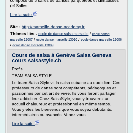
composé de 3 salles de danses parquetées et climatisées
(cf Salles...
Lire la suite
Site :
http://marseille-danse-academy.fr
Thèmes liés :
/
ecole de danse salsa marseille
ecole danse
/
/
marseille 13007
ecole danse marseille 13010
ecole danse marseille 13006
/
ecole danse marseille 13009
Cours de salsa à Genève Salsa Geneva
cours salsastyle.ch
Prof's
TEAM SALSA STYLE
Le team Salsa Style vit la salsa cubaine au quotidien. Ces
professeurs de danse sont compétents, pédagogues et
passionnés par cet art de vivre. Ils vous feront partager
leur addiction. Chez SalsaStyle, vous y trouverez un
accueil chaleureux et professionnel en même temps.
Vous y êtes les bienvenus que vous soyez débutants,
intermédiaires ou avancés. Venez vous...
Lire la suite