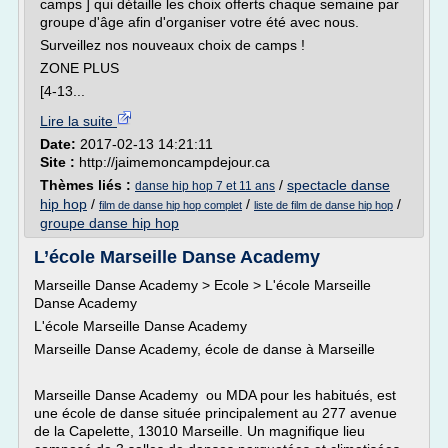
camps ] qui détaille les choix offerts chaque semaine par
groupe d'âge afin d'organiser votre été avec nous.
Surveillez nos nouveaux choix de camps !
ZONE PLUS
[4-13...
Lire la suite
Date:
2017-02-13 14:21:11
Site :
http://jaimemoncampdejour.ca
Thèmes liés :
/
spectacle danse
danse hip hop 7 et 11 ans
hip hop
/
/
/
film de danse hip hop complet
liste de film de danse hip hop
groupe danse hip hop
L’école Marseille Danse Academy
Marseille Danse Academy > Ecole > L'école Marseille
Danse Academy
L'école Marseille Danse Academy
Marseille Danse Academy, école de danse à Marseille
Marseille Danse Academy ou MDA pour les habitués, est
une école de danse située principalement au 277 avenue
de la Capelette, 13010 Marseille. Un magnifique lieu