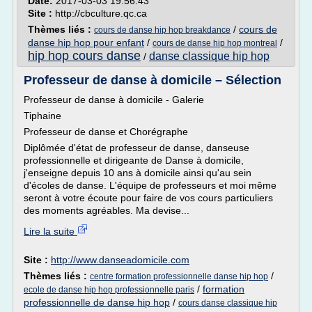
Date:
2017-03-03 19:56:43
Site :
http://cbculture.qc.ca
Thèmes liés :
/
cours de
cours de danse hip hop breakdance
danse hip hop pour enfant
/
/
cours de danse hip hop montreal
hip hop cours danse
danse classique hip hop
/
Professeur de danse à domicile – Sélection
Professeur de danse à domicile - Galerie
Tiphaine
Professeur de danse et Chorégraphe
Diplômée d'état de professeur de danse, danseuse
professionnelle et dirigeante de Danse à domicile,
j'enseigne depuis 10 ans à domicile ainsi qu'au sein
d'écoles de danse. L'équipe de professeurs et moi même
seront à votre écoute pour faire de vos cours particuliers
des moments agréables. Ma devise...
Lire la suite
Site :
http://www.danseadomicile.com
Thèmes liés :
/
centre formation professionnelle danse hip hop
/
formation
ecole de danse hip hop professionnelle paris
professionnelle de danse hip hop
/
cours danse classique hip