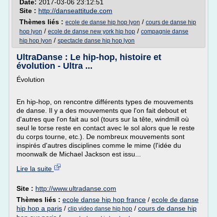
Date:
2017-03-06 23:12:51
Site :
http://danseattitude.com
Thèmes liés :
/
ecole de danse hip hop lyon
cours de danse hip
/
/
hop lyon
ecole de danse new york hip hop
compagnie danse
/
hip hop lyon
spectacle danse hip hop lyon
UltraDanse : Le hip-hop, histoire et
évolution - Ultra ...
Évolution
En hip-hop, on rencontre différents types de mouvements
de danse. Il y a des mouvements que l'on fait debout et
d'autres que l'on fait au sol (tours sur la tête, windmill où
seul le torse reste en contact avec le sol alors que le reste
du corps tourne, etc.). De nombreux mouvements sont
inspirés d'autres disciplines comme le mime (l'idée du
moonwalk de Michael Jackson est issu...
Lire la suite
Site :
http://www.ultradanse.com
Thèmes liés :
ecole danse hip hop france
/
ecole de danse
hip hop a paris
/
/
cours de danse hip
clip video danse hip hop