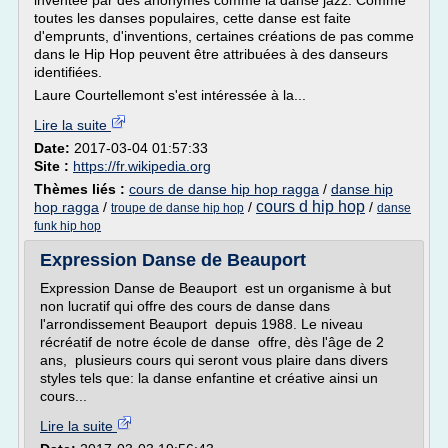
inventée par des anonymes comme la danse jazz. Comme
toutes les danses populaires, cette danse est faite
d'emprunts, d'inventions, certaines créations de pas comme
dans le Hip Hop peuvent être attribuées à des danseurs
identifiées.
Laure Courtellemont s'est intéressée à la...
Lire la suite
Date:
2017-03-04 01:57:33
Site :
https://fr.wikipedia.org
Thèmes liés :
cours de danse hip hop ragga
/
danse hip
cours d hip hop
hop ragga
/
/
/
troupe de danse hip hop
danse
funk hip hop
Expression Danse de Beauport
Expression Danse de Beauport est un organisme à but
non lucratif qui offre des cours de danse dans
l'arrondissement Beauport depuis 1988. Le niveau
récréatif de notre école de danse offre, dès l'âge de 2
ans, plusieurs cours qui seront vous plaire dans divers
styles tels que: la danse enfantine et créative ainsi un
cours...
Lire la suite