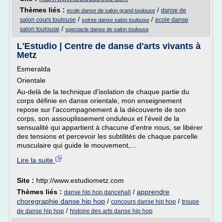
Thèmes liés :
/
danse de
ecole danse de salon grand toulouse
/
/
salon cours toulouse
ecole danse
soiree danse salon toulouse
/
salon toulouse
spectacle danse de salon toulouse
L'Estudio | Centre de danse d'arts vivants à
Metz
Esmeralda
Orientale
Au-delà de la technique d'isolation de chaque partie du
corps définie en danse orientale, mon enseignement
repose sur l'accompagnement à la découverte de son
corps, son assouplissement onduleux et l'éveil de la
sensualité qui appartient à chacune d'entre nous, se libérer
des tensions et percevoir les subtilités de chaque parcelle
musculaire qui guide le mouvement,...
Lire la suite
Site :
http://www.estudiometz.com
Thèmes liés :
/
apprendre
danse hip hop dancehall
choregraphie danse hip hop
/
/
concours danse hip hop
troupe
/
de danse hip hop
histoire des arts danse hip hop