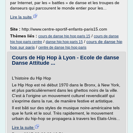
par Internet, par les « battles » de danse et les troupes de
danseurs qui parcourent le monde entier pour les...
Lire la suite
Site :
http://www.centre-sportif-enfants-paris15.com
Thèmes liés :
/
cours de danse hip hop paris 15
cours de danse
/
/
cours de danse hip
hip hop paris centre
danse hip hop paris 15
hop sur paris
/
centre de danse hip hop paris
Cours de Hip Hop à Lyon - Ecole de danse
Danse Attitude ...
L'histoire du Hip Hop
Le Hip Hop est né début 1970 dans le Bronx, à New York,
et plus particulièrement dans les ghettos noirs de la ville.
C'est à l'origine un mouvement culturel revendicatif qui
s'exprime dans la rue, de manière festive et artistique.
Il est bâti sur des styles de musique noire-américaine tels
que le funk et le soul. Très rapidement, le mouvement
urbain du hip-hop se propagera à travers les Etats-Unis...
Lire la suite