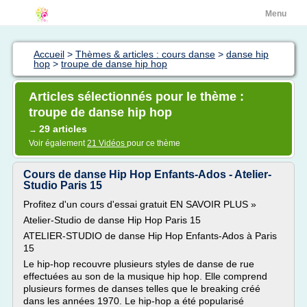
Menu
Accueil
>
Thèmes & articles : cours danse
>
danse hip
hop
>
troupe de danse hip hop
Articles sélectionnés pour le thème :
troupe de danse hip hop
29 articles
→
Voir également
21 Vidéos
pour ce thème
Cours de danse Hip Hop Enfants-Ados - Atelier-
Studio Paris 15
Profitez d'un cours d'essai gratuit EN SAVOIR PLUS »
Atelier-Studio de danse Hip Hop Paris 15
ATELIER-STUDIO de danse Hip Hop Enfants-Ados à Paris
15
Le hip-hop recouvre plusieurs styles de danse de rue
effectuées au son de la musique hip hop. Elle comprend
plusieurs formes de danses telles que le breaking créé
dans les années 1970. Le hip-hop a été popularisé