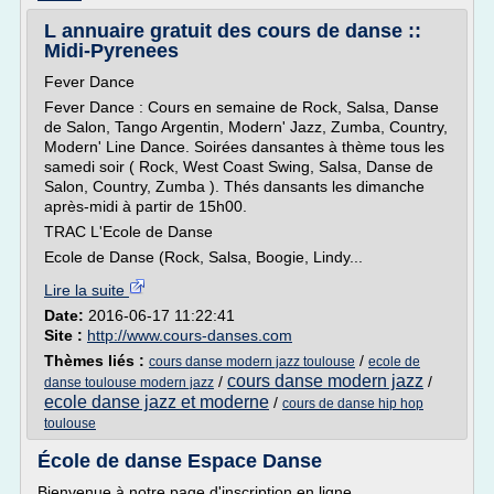
L annuaire gratuit des cours de danse ::
Midi-Pyrenees
Fever Dance
Fever Dance : Cours en semaine de Rock, Salsa, Danse
de Salon, Tango Argentin, Modern' Jazz, Zumba, Country,
Modern' Line Dance. Soirées dansantes à thème tous les
samedi soir ( Rock, West Coast Swing, Salsa, Danse de
Salon, Country, Zumba ). Thés dansants les dimanche
après-midi à partir de 15h00.
TRAC L'Ecole de Danse
Ecole de Danse (Rock, Salsa, Boogie, Lindy...
Lire la suite
Date:
2016-06-17 11:22:41
Site :
http://www.cours-danses.com
Thèmes liés :
/
cours danse modern jazz toulouse
ecole de
cours danse modern jazz
/
/
danse toulouse modern jazz
ecole danse jazz et moderne
/
cours de danse hip hop
toulouse
École de danse Espace Danse
Bienvenue à notre page d'inscription en ligne.