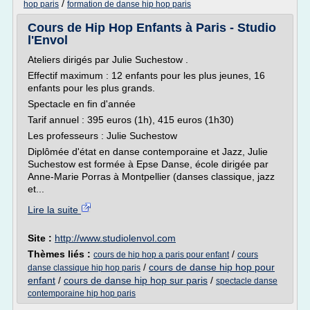
/
hop paris
formation de danse hip hop paris
Cours de Hip Hop Enfants à Paris - Studio
l'Envol
Ateliers dirigés par Julie Suchestow .
Effectif maximum : 12 enfants pour les plus jeunes, 16
enfants pour les plus grands.
Spectacle en fin d'année
Tarif annuel : 395 euros (1h), 415 euros (1h30)
Les professeurs : Julie Suchestow
Diplômée d'état en danse contemporaine et Jazz, Julie
Suchestow est formée à Epse Danse, école dirigée par
Anne-Marie Porras à Montpellier (danses classique, jazz
et...
Lire la suite
Site :
http://www.studiolenvol.com
Thèmes liés :
/
cours de hip hop a paris pour enfant
cours
/
cours de danse hip hop pour
danse classique hip hop paris
enfant
/
cours de danse hip hop sur paris
/
spectacle danse
contemporaine hip hop paris