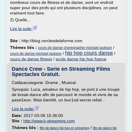
nombreux cours de fitness et de danse, sont un endroit
super pour des profs qui ont plusieurs disciplines, on peut
vraiment tout faire.
2) Quelle...
Lire la suite
Site :
http://blog.cerclesdelaforme.com
Thèmes liés :
/
cours de danse choregraphie michael jackson
hip hop cours danse
/
/
cours de danse michael jackson
cours de danse fitness
/
ecole danse hip hop france
Dance Crew - Serie en Streaming Films
Spectacles Gratuit.
Cat&eacutegorie: Drame , Musical
Synopsis: Luca, amateur de hip hop, se joint à une troupe
de break-dance afin de parcourir le monde et vivre de sa
passi1eon. Mais bientôt, un lour1od secret refait...
Lire la suite
Date:
2017-03-06 15:36:00
Site :
http://www.k-streaming.com
Thèmes liés :
/
film de dance hip hop en streaming
film de dance hip