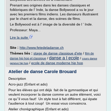
Prenant ses origines dans les danses classiques et
folkloriques de l' Inde, la danse Bollywood a vu le jour
avec les premiers films indiens. Les danseurs illustraient
par le chant et la danse, des scènes de films.
Le Bollywood est à l' image de la diversité de l ' Inde.
Professeur: Maya...
Lire la suite
Site :
http://www.fetedeladanse.ch
Thèmes liés :
stage de danse classique d'ete
/
film de
danse a l ecole
/
/
danse hip hop et classique
cours danse
/
ecole de danse moderne hip hop
geneve hip hop
Atelier de danse Carole Brouard
Description
Acro-jazz (Enfant et ado)
Pour les élèves qui ont déjà fait de la gymnastique et qui
veulent incorporer la danse comme un autre élément, voici
ce qu'’il vous faut! Un style tout à fait différent, qui épate
l'audience à tout coup! Un essai vous convaincra.
Atelier chorégraphique (Enfant et ado)