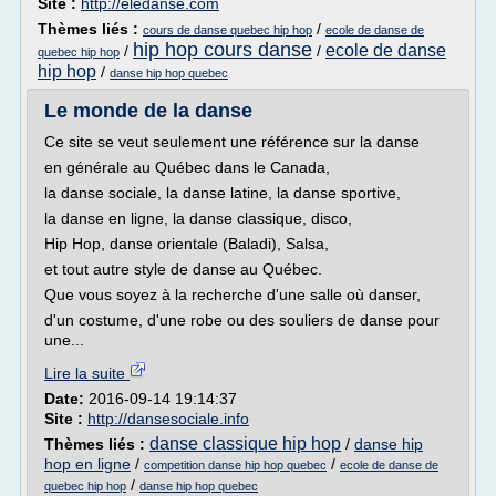
Site :
http://eledanse.com
Thèmes liés :
/
cours de danse quebec hip hop
ecole de danse de
hip hop cours danse
ecole de danse
/
/
quebec hip hop
hip hop
/
danse hip hop quebec
Le monde de la danse
Ce site se veut seulement une référence sur la danse
en générale au Québec dans le Canada,
la danse sociale, la danse latine, la danse sportive,
la danse en ligne, la danse classique, disco,
Hip Hop, danse orientale (Baladi), Salsa,
et tout autre style de danse au Québec.
Que vous soyez à la recherche d'une salle où danser,
d'un costume, d'une robe ou des souliers de danse pour
une...
Lire la suite
Date:
2016-09-14 19:14:37
Site :
http://dansesociale.info
danse classique hip hop
Thèmes liés :
/
danse hip
hop en ligne
/
/
competition danse hip hop quebec
ecole de danse de
/
quebec hip hop
danse hip hop quebec