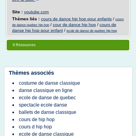
Site :
youtube.com
Thèmes liés :
cours de dance hip hop pour enfants
/
cours
/
cour de dance hip hop
/
cours de
de danse quebec hip hop
danse hip hop pour enfant
/
ecole de danse de quebec hip hop
8 Ressources
Thèmes associés
costume de danse classique
danse classique en ligne
ecole de danse de quebec
spectacle ecole danse
ballets de danse classique
cours de hip hop
cours d hip hop
ecole de danse classique