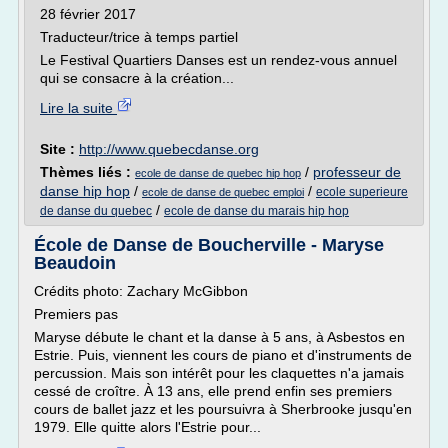
28 février 2017
Traducteur/trice à temps partiel
Le Festival Quartiers Danses est un rendez-vous annuel
qui se consacre à la création...
Lire la suite
Site :
http://www.quebecdanse.org
Thèmes liés :
/
professeur de
ecole de danse de quebec hip hop
danse hip hop
/
/
ecole superieure
ecole de danse de quebec emploi
/
de danse du quebec
ecole de danse du marais hip hop
École de Danse de Boucherville - Maryse
Beaudoin
Crédits photo: Zachary McGibbon
Premiers pas
Maryse débute le chant et la danse à 5 ans, à Asbestos en
Estrie. Puis, viennent les cours de piano et d'instruments de
percussion. Mais son intérêt pour les claquettes n'a jamais
cessé de croître. À 13 ans, elle prend enfin ses premiers
cours de ballet jazz et les poursuivra à Sherbrooke jusqu'en
1979. Elle quitte alors l'Estrie pour...