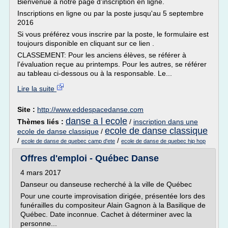
Bienvenue à notre page d'inscription en ligne.
Inscriptions en ligne ou par la poste jusqu'au 5 septembre
2016
Si vous préférez vous inscrire par la poste, le formulaire est
toujours disponible en cliquant sur ce lien .
CLASSEMENT: Pour les anciens élèves, se référer à
l'évaluation reçue au printemps. Pour les autres, se référer
au tableau ci-dessous ou à la responsable. Le...
Lire la suite
Site :
http://www.eddespacedanse.com
danse a l ecole
Thèmes liés :
/
inscription dans une
ecole de danse classique
ecole de danse classique
/
/
/
ecole de danse de quebec camp d'ete
ecole de danse de quebec hip hop
Offres d'emploi - Québec Danse
4 mars 2017
Danseur ou danseuse recherché à la ville de Québec
Pour une courte improvisation dirigée, présentée lors des
funérailles du compositeur Alain Gagnon à la Basilique de
Québec. Date inconnue. Cachet à déterminer avec la
personne...