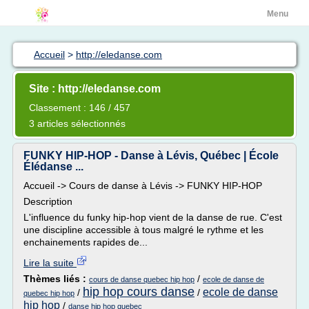
Menu
Accueil
>
http://eledanse.com
Site : http://eledanse.com
Classement : 146 / 457
3 articles sélectionnés
FUNKY HIP-HOP - Danse à Lévis, Québec | École
Élédanse ...
Accueil -> Cours de danse à Lévis -> FUNKY HIP-HOP
Description
L'influence du funky hip-hop vient de la danse de rue. C'est
une discipline accessible à tous malgré le rythme et les
enchainements rapides de...
Lire la suite
Thèmes liés :
/
cours de danse quebec hip hop
ecole de danse de
hip hop cours danse
ecole de danse
/
/
quebec hip hop
hip hop
/
danse hip hop quebec