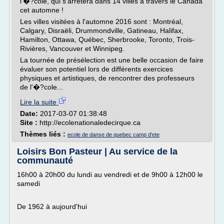
l'�?cole, qui s'arrêtera dans 14 villes à travers le Canada
cet automne !
Les villes visitées à l'automne 2016 sont : Montréal,
Calgary, Disraëli, Drummondville, Gatineau, Halifax,
Hamilton, Ottawa, Québec, Sherbrooke, Toronto, Trois-
Rivières, Vancouver et Winnipeg.
La tournée de présélection est une belle occasion de faire
évaluer son potentiel lors de différents exercices
physiques et artistiques, de rencontrer des professeurs
de l'�?cole...
Lire la suite
Date:
2017-03-07 01:38:48
Site :
http://ecolenationaledecirque.ca
Thèmes liés :
ecole de danse de quebec camp d'ete
Loisirs Bon Pasteur | Au service de la
communauté
16h00 à 20h00 du lundi au vendredi et de 9h00 à 12h00 le
samedi
De 1962 à aujourd'hui