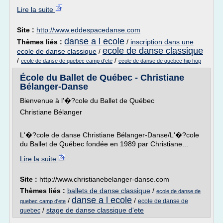
Lire la suite
Site :
http://www.eddespacedanse.com
danse a l ecole
Thèmes liés :
/
inscription dans une
ecole de danse classique
ecole de danse classique
/
/
/
ecole de danse de quebec camp d'ete
ecole de danse de quebec hip hop
École du Ballet de Québec - Christiane
Bélanger-Danse
Bienvenue à l'�?cole du Ballet de Québec
Christiane Bélanger
L'�?cole de danse Christiane Bélanger-Danse/L'�?cole
du Ballet de Québec fondée en 1989 par Christiane...
Lire la suite
Site :
http://www.christianebelanger-danse.com
Thèmes liés :
ballets de danse classique
/
ecole de danse de
danse a l ecole
/
/
ecole de danse de
quebec camp d'ete
/
stage de danse classique d'ete
quebec