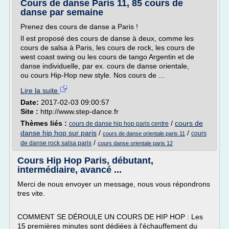
Cours de danse Paris 11, 85 cours de
danse par semaine
Prenez des cours de danse a Paris !
Il est proposé des cours de danse à deux, comme les
cours de salsa à Paris, les cours de rock, les cours de
west coast swing ou les cours de tango Argentin et de
danse individuelle, par ex. cours de danse orientale,
ou cours Hip-Hop new style. Nos cours de ...
Lire la suite
Date:
2017-02-03 09:00:57
Site :
http://www.step-dance.fr
Thèmes liés :
/
cours de
cours de danse hip hop paris centre
danse hip hop sur paris
/
/
cours
cours de danse orientale paris 11
/
de danse rock salsa paris
cours danse orientale paris 12
Cours Hip Hop Paris, débutant,
intermédiaire, avancé ...
Merci de nous envoyer un message, nous vous répondrons
tres vite.
COMMENT SE DÉROULE UN COURS DE HIP HOP : Les
15 premières minutes sont dédiées à l'échauffement du