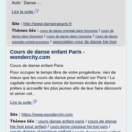
Activ ' Danse -...
Lire la suite
Site :
http://www.danseraparis.fr
Thèmes liés :
/
cours de danse orientale dans l'essonne
cours de
/
/
danse dans l'essonne
cours de danse dans l essonne
cours de danse
/
association cour de danse hip hop
orientale corbeil essonnes
Cours de danse enfant Paris -
wondercity.com
Cours de danse enfant Paris
Pour occuper le temps libre de votre progéniture, rien de
mieux que les cours de danse pour enfant sur Paris ! La
capitale renferme une tonne de bonnes écoles de danse
prêtes à accueillir les plus jeunes afin de leur faire découvrir
et aimer cet...
Lire la suite
Site :
https://www.wondercity.com
Thèmes liés :
cours danse enfant paris
/
cours de danse
hip hop pour enfant
/
/
cours danse classique hip hop paris
cours danse classique enfant