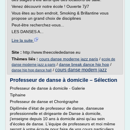
Venez découvrir notre école ! Ouverte 7j/7
Vous êtes au bon endroit, Smoking & Brillantine vous
propose un grand choix de disciplines
Peut-être recherchez-vous...
LES DANSES A...
Lire la suite
Site :
http://www.theecolededanse.eu
Thèmes liés :
cours danse moderne jazz paris
/
ecole de
/
danse break dance hip hop
/
danse moderne jazz a paris
cours danse modern jazz
/
danse hip hop dance hall
Professeur de danse à domicile – Sélection
Professeur de danse à domicile - Galerie
Tiphaine
Professeur de danse et Chorégraphe
Diplômée d'état de professeur de danse, danseuse
professionnelle et dirigeante de Danse à domicile,
j'enseigne depuis 10 ans à domicile ainsi qu'au sein
d'écoles de danse. L'équipe de professeurs et moi même
seront à votre écoute pour faire de vos cours particuliers