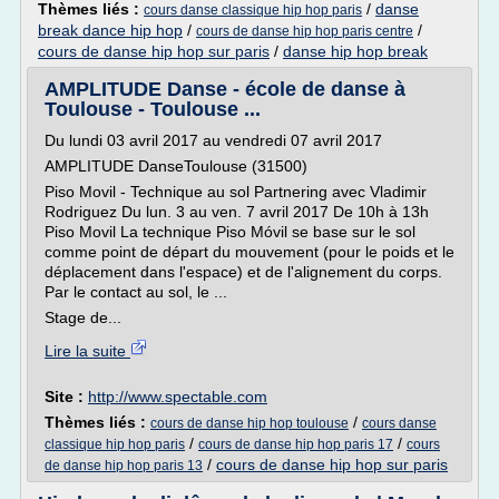
Thèmes liés :
/
danse
cours danse classique hip hop paris
break dance hip hop
/
/
cours de danse hip hop paris centre
cours de danse hip hop sur paris
/
danse hip hop break
AMPLITUDE Danse - école de danse à
Toulouse - Toulouse ...
Du lundi 03 avril 2017 au vendredi 07 avril 2017
AMPLITUDE DanseToulouse (31500)
Piso Movil - Technique au sol Partnering avec Vladimir
Rodriguez Du lun. 3 au ven. 7 avril 2017 De 10h à 13h
Piso Movil La technique Piso Móvil se base sur le sol
comme point de départ du mouvement (pour le poids et le
déplacement dans l'espace) et de l'alignement du corps.
Par le contact au sol, le ...
Stage de...
Lire la suite
Site :
http://www.spectable.com
Thèmes liés :
/
cours de danse hip hop toulouse
cours danse
/
/
classique hip hop paris
cours de danse hip hop paris 17
cours
/
cours de danse hip hop sur paris
de danse hip hop paris 13