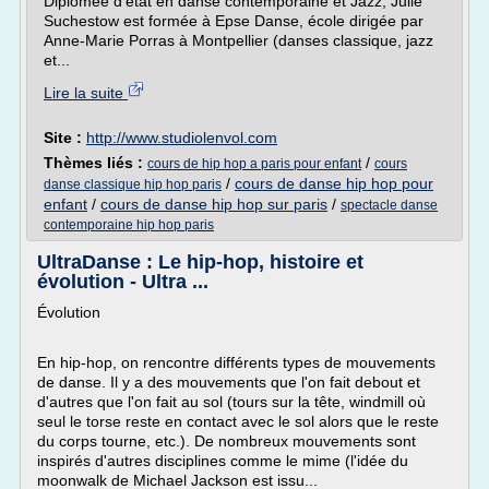
Diplômée d'état en danse contemporaine et Jazz, Julie
Suchestow est formée à Epse Danse, école dirigée par
Anne-Marie Porras à Montpellier (danses classique, jazz
et...
Lire la suite
Site :
http://www.studiolenvol.com
Thèmes liés :
/
cours de hip hop a paris pour enfant
cours
/
cours de danse hip hop pour
danse classique hip hop paris
enfant
/
cours de danse hip hop sur paris
/
spectacle danse
contemporaine hip hop paris
UltraDanse : Le hip-hop, histoire et
évolution - Ultra ...
Évolution
En hip-hop, on rencontre différents types de mouvements
de danse. Il y a des mouvements que l'on fait debout et
d'autres que l'on fait au sol (tours sur la tête, windmill où
seul le torse reste en contact avec le sol alors que le reste
du corps tourne, etc.). De nombreux mouvements sont
inspirés d'autres disciplines comme le mime (l'idée du
moonwalk de Michael Jackson est issu...