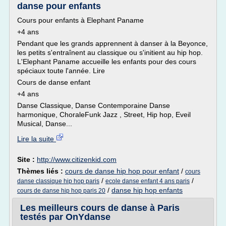
danse pour enfants
Cours pour enfants à Elephant Paname
+4 ans
Pendant que les grands apprennent à danser à la Beyonce,
les petits s'entraînent au classique ou s'initient au hip hop.
L'Elephant Paname accueille les enfants pour des cours
spéciaux toute l'année. Lire
Cours de danse enfant
+4 ans
Danse Classique, Danse Contemporaine Danse
harmonique, ChoraleFunk Jazz , Street, Hip hop, Eveil
Musical, Danse...
Lire la suite
Site :
http://www.citizenkid.com
Thèmes liés :
cours de danse hip hop pour enfant
/
cours
/
/
danse classique hip hop paris
ecole danse enfant 4 ans paris
/
danse hip hop enfants
cours de danse hip hop paris 20
Les meilleurs cours de danse à Paris
testés par OnYdanse