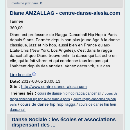
moderne jazz paris 11
Diane AMZALLAG - centre-danse-alesia.com
l'année
360,00
Diane est professeur de Ragga Dancehall Hip Hop à Paris
depuis 9 ans. Formée depuis son plus jeune âge à la danse
classique, jazz et hip hop, aussi bien en France qu'aux
Etats-Unis (New York, Los Angeles), c'est dans le ragga
dancehall que Diane trouve enfin la danse qui fait écho en
elle, qui la fait vibrer, et qui condense tous les pas qui
l'habitent depuis des années. Venez découvrir, sur des...
Lire la suite
Date:
2017-03-05 18:08:13
Site :
http://www.centre-danse-alesia.com
Thèmes liés :
/
cours de danse hip hop ragga dancehall
cours de
/
ragga dancehall hip hop avec diane a paris
cours ragga dancehall hip hop
/
cours de danse hip hop ragga
/
cours de danse hip hop
paris
dancehall
Danse Sociale : les écoles et associations
dispensant des ...