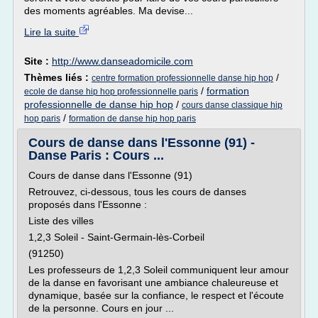
des moments agréables. Ma devise...
Lire la suite
Site :
http://www.danseadomicile.com
Thèmes liés :
/
centre formation professionnelle danse hip hop
/
formation
ecole de danse hip hop professionnelle paris
professionnelle de danse hip hop
/
cours danse classique hip
/
hop paris
formation de danse hip hop paris
Cours de danse dans l'Essonne (91) -
Danse Paris : Cours ...
Cours de danse dans l'Essonne (91)
Retrouvez, ci-dessous, tous les cours de danses
proposés dans l'Essonne :
Liste des villes
1,2,3 Soleil - Saint-Germain-lès-Corbeil
(91250)
Les professeurs de 1,2,3 Soleil communiquent leur amour
de la danse en favorisant une ambiance chaleureuse et
dynamique, basée sur la confiance, le respect et l'écoute
de la personne. Cours en jour ...