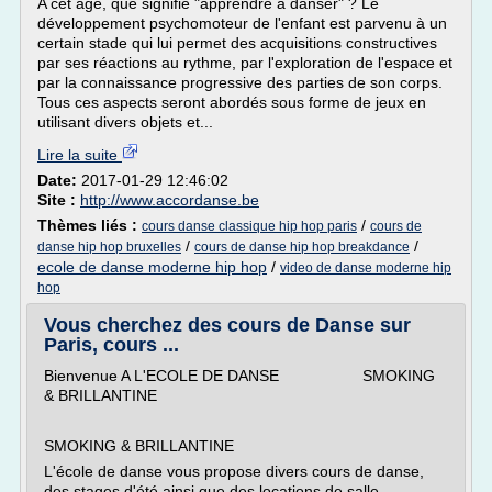
A cet âge, que signifie "apprendre à danser" ? Le
développement psychomoteur de l'enfant est parvenu à un
certain stade qui lui permet des acquisitions constructives
par ses réactions au rythme, par l'exploration de l'espace et
par la connaissance progressive des parties de son corps.
Tous ces aspects seront abordés sous forme de jeux en
utilisant divers objets et...
Lire la suite
Date:
2017-01-29 12:46:02
Site :
http://www.accordanse.be
Thèmes liés :
/
cours danse classique hip hop paris
cours de
/
/
danse hip hop bruxelles
cours de danse hip hop breakdance
ecole de danse moderne hip hop
/
video de danse moderne hip
hop
Vous cherchez des cours de Danse sur
Paris, cours ...
Bienvenue A L'ECOLE DE DANSE SMOKING
& BRILLANTINE
SMOKING & BRILLANTINE
L'école de danse vous propose divers cours de danse,
des stages d'été ainsi que des locations de salle.