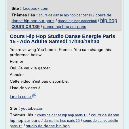
Site :
facebook.com
Thèmes liés :
/
cours de
cours de danse hip hop dancehall
hip hop
danse hip hop sur paris
/
/
danse hip hop dancehall
cours danse
/
danse hip hop sur paris
Cours Hip Hop Studio Danse Energie Paris
15 - Ado Adulte Samedi 17h30/19h30
You're viewing YouTube in French. You can change this
preference below .
Fermer
Oui. Je veux la garder.
Annuler
Cette vidéo n'est pas disponible.
Liste de vidéos à...
Lire la suite
Site :
youtube.com
Thèmes liés :
/
cours de danse
cours de danse hip hop paris 15
hip hop sur paris
/
/
danse hip hop paris 15
cours de danse adulte
/
studio de danse hip hop
paris 15