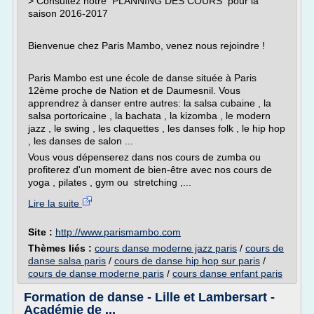
> Consultez notre PLANNING DES COURS pour la
saison 2016-2017
Bienvenue chez Paris Mambo, venez nous rejoindre !
Paris Mambo est une école de danse située à Paris
12ème proche de Nation et de Daumesnil. Vous
apprendrez à danser entre autres: la salsa cubaine , la
salsa portoricaine , la bachata , la kizomba , le modern
jazz , le swing , les claquettes , les danses folk , le hip hop
, les danses de salon ...
Vous vous dépenserez dans nos cours de zumba ou
profiterez d'un moment de bien-être avec nos cours de
yoga , pilates , gym ou stretching ,...
Lire la suite
Site :
http://www.parismambo.com
Thèmes liés :
cours danse moderne jazz paris
/
cours de
danse salsa paris
/
cours de danse hip hop sur paris
/
cours de danse moderne paris
/
cours danse enfant paris
Formation de danse - Lille et Lambersart -
Académie de ...