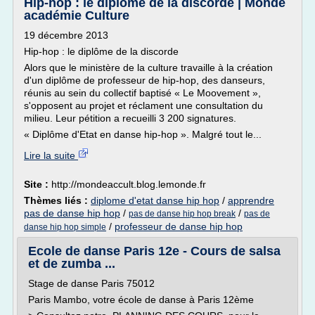
Hip-hop : le diplôme de la discorde | Monde
académie Culture
19 décembre 2013
Hip-hop : le diplôme de la discorde
Alors que le ministère de la culture travaille à la création
d'un diplôme de professeur de hip-hop, des danseurs,
réunis au sein du collectif baptisé « Le Moovement »,
s'opposent au projet et réclament une consultation du
milieu. Leur pétition a recueilli 3 200 signatures.
« Diplôme d'Etat en danse hip-hop ». Malgré tout le...
Lire la suite
Site :
http://mondeaccult.blog.lemonde.fr
Thèmes liés :
diplome d'etat danse hip hop
/
apprendre
pas de danse hip hop
/
/
pas de danse hip hop break
pas de
/
professeur de danse hip hop
danse hip hop simple
Ecole de danse Paris 12e - Cours de salsa
et de zumba ...
Stage de danse Paris 75012
Paris Mambo, votre école de danse à Paris 12ème