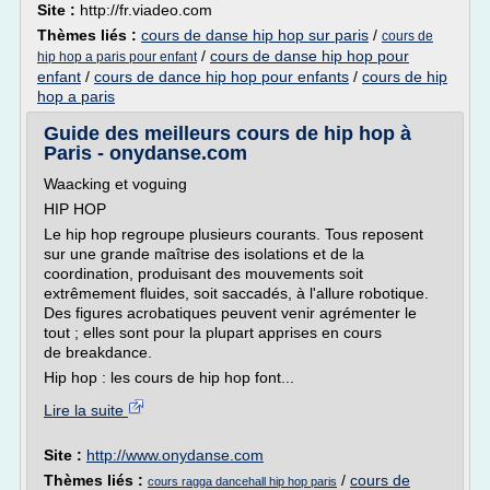
Site :
http://fr.viadeo.com
Thèmes liés :
cours de danse hip hop sur paris
/
cours de
/
cours de danse hip hop pour
hip hop a paris pour enfant
enfant
/
cours de dance hip hop pour enfants
/
cours de hip
hop a paris
Guide des meilleurs cours de hip hop à
Paris - onydanse.com
Waacking et voguing
HIP HOP
Le hip hop regroupe plusieurs courants. Tous reposent
sur une grande maîtrise des isolations et de la
coordination, produisant des mouvements soit
extrêmement fluides, soit saccadés, à l'allure robotique.
Des figures acrobatiques peuvent venir agrémenter le
tout ; elles sont pour la plupart apprises en cours
de breakdance.
Hip hop : les cours de hip hop font...
Lire la suite
Site :
http://www.onydanse.com
Thèmes liés :
/
cours de
cours ragga dancehall hip hop paris