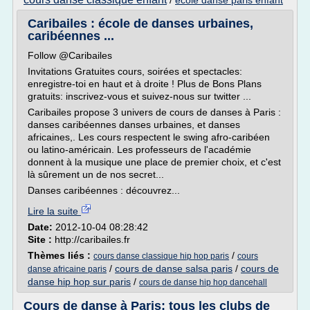
/
ecole danse paris enfant
Caribailes : école de danses urbaines,
caribéennes ...
Follow @Caribailes
Invitations Gratuites cours, soirées et spectacles:
enregistre-toi en haut et à droite ! Plus de Bons Plans
gratuits: inscrivez-vous et suivez-nous sur twitter ...
Caribailes propose 3 univers de cours de danses à Paris :
danses caribéennes danses urbaines, et danses
africaines,. Les cours respectent le swing afro-caribéen
ou latino-américain. Les professeurs de l'académie
donnent à la musique une place de premier choix, et c'est
là sûrement un de nos secret...
Danses caribéennes : découvrez...
Lire la suite
Date:
2012-10-04 08:28:42
Site :
http://caribailes.fr
Thèmes liés :
/
cours danse classique hip hop paris
cours
/
cours de danse salsa paris
/
cours de
danse africaine paris
danse hip hop sur paris
/
cours de danse hip hop dancehall
Cours de danse à Paris: tous les clubs de