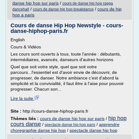
danse hip hop sur paris
/
cours de danse hip hop ragga
/
/
cours de hip
dancehall
cours de danse hip hop breakdance
hop a paris
Cours de danse Hip Hop Newstyle - cours-
danse-hiphop-paris.fr
English
Cours & Vidéos
Les cours sont ouverts à tous, toute l'année : débutants,
intermédiaires, avancés, danseurs d'autres horizons
Quel que soit votre style, quel que soit votre
parcours...l'essentiel est d'avoir envie de découvrir, de
progresser, de danser. Notre ambiance c'est d'abord la
simplicité et la convivialité, il faut être à l'aise pour pouvoir
progresser. Chacun son...
Lire la suite
Site :
http://cours-danse-hiphop-paris.fr
hip hop
Thèmes liés :
cours de danse hip hop sur paris
/
cours danse
/
/
apprendre
spectacle danse hip hop paris
choregraphie danse hip hop
/
spectacle danse hip hop