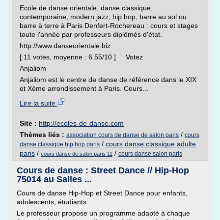
Ecole de danse orientale, danse classique,
contemporaine, modern jazz, hip hop, barre au sol ou
barre à terre à Paris Denfert-Rochereau : cours et stages
toute l'année par professeurs diplômés d'état.
http://www.danseorientale.biz
[ 11 votes, moyenne : 6.55/10 ] Votez
Anjaliom
Anjaliom est le centre de danse de référence dans le XIX
et Xème arrondissement à Paris. Cours...
Lire la suite
Site :
http://ecoles-de-danse.com
Thèmes liés :
/
association cours de danse de salon paris
cours
/
cours danse classique adulte
danse classique hip hop paris
paris
/
/
cours danse salon paris
cours danse de salon paris 11
Cours de danse : Street Dance // Hip-Hop
75014 au Salles ...
Cours de danse Hip-Hop et Street Dance pour enfants,
adolescents, étudiants
Le professeur propose un programme adapté à chaque