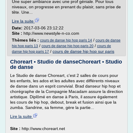
Une super ambiance avec une prof géniale. Pour tous
niveaux, on progresse en prenant du plaisir, sans prise de
tête. Une...
Lire la suite
Date:
2017-03-06 23:12:22
Site :
http://www.newstyle-n-co.com
Thèmes liés :
/
cours de danse hip hop paris 14
cours de danse
/
/
hip hop paris 13
cours de danse hip hop paris 20
cours de
/
cours de danse hip hop sur paris
danse hip hop paris 17
Choreart • Studio de danseChoreart • Studio
de danse
Le Studio de danse Choreart, c'est 2 salles de cours pour
les enfants, les ados et les adultes avec différents niveaux
de danse dans un esprit convivial. Brad danseur hip hop et
chorégraphe de la Compagnie Macadam assure la direction
artistique. Diplômé en danse à Paris, il assure également
les cours de hip hop, debout, break et fusion ainsi que la
zumba. Sandrine, sa femme, gère la partie...
Lire la suite
Site :
http://www.choreart.net