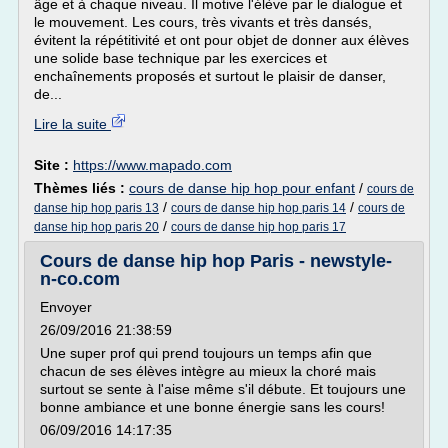
âge et à chaque niveau. Il motive l'élève par le dialogue et
le mouvement. Les cours, très vivants et très dansés,
évitent la répétitivité et ont pour objet de donner aux élèves
une solide base technique par les exercices et
enchaînements proposés et surtout le plaisir de danser,
de...
Lire la suite
Site :
https://www.mapado.com
Thèmes liés :
cours de danse hip hop pour enfant
/
cours de
/
/
danse hip hop paris 13
cours de danse hip hop paris 14
cours de
/
danse hip hop paris 20
cours de danse hip hop paris 17
Cours de danse hip hop Paris - newstyle-
n-co.com
Envoyer
26/09/2016 21:38:59
Une super prof qui prend toujours un temps afin que
chacun de ses élèves intègre au mieux la choré mais
surtout se sente à l'aise même s'il débute. Et toujours une
bonne ambiance et une bonne énergie sans les cours!
06/09/2016 14:17:35