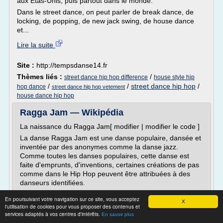
aux Etas-Unis, puis partout dans le monde.
Dans le street dance, on peut parler de break dance, de
locking, de popping, de new jack swing, de house dance
et...
Lire la suite
Site :
http://tempsdanse14.fr
Thèmes liés :
/
street dance hip hop difference
house style hip
/
/
street dance hip hop
/
hop dance
street dance hip hop vetement
house dance hip hop
Ragga Jam — Wikipédia
La naissance du Ragga Jam[ modifier | modifier le code ]
La danse Ragga Jam est une danse populaire, dansée et
inventée par des anonymes comme la danse jazz.
Comme toutes les danses populaires, cette danse est
faite d'emprunts, d'inventions, certaines créations de pas
comme dans le Hip Hop peuvent être attribuées à des
danseurs identifiées.
Laure Courtellemont s'est intéressée à la...
En poursuivant votre navigation sur ce site, vous acceptez
X
l'utilisation de cookies pour vous proposer des contenus et
Lire la suite
services adaptés à vos centres d'intérêts.
En savoir plus
Date:
2017-03-04 01:57:33