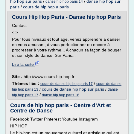
hip hop sur paris
/
/
danse hip hop sur
danse hip hop paris 14
paris
/
cours de hip hop a paris
Cours Hip Hop Paris - Danse hip hop Paris
Contact
< >
Pour tous niveaux et tout âge, venez apprendre à danser
en vous amusant, à vous perfectionner ou encore à
progresser à votre rythme... A chacun sa façon de bouger
et son style de danse. Sur Paris...
Lire la suite
Site :
http://www.cours-hip-hop.fr
Thèmes liés :
/
cours de danse hip hop paris 17
cours de danse
/
cours de danse hip hop sur paris
/
hip hop paris 13
danse
/
hip hop paris 17
danse hip hop paris 16
Cours de hip hop paris - Centre d’Art et
Centre de Danse
Facebook Twitter Pinterest Youtube Instagram
HIP HOP
Le hip-hop est un mouvement culturel et artistique qui est