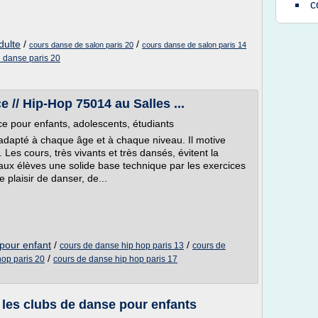
c
dulte
/
/
cours danse de salon paris 20
cours danse de salon paris 14
 danse paris 20
 // Hip-Hop 75014 au Salles ...
e pour enfants, adolescents, étudiants
dapté à chaque âge et à chaque niveau. Il motive
 Les cours, très vivants et très dansés, évitent la
r aux élèves une solide base technique par les exercices
 plaisir de danser, de...
pour enfant
/
/
cours de danse hip hop paris 13
cours de
/
hop paris 20
cours de danse hip hop paris 17
 les clubs de danse pour enfants