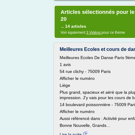
Articles sélectionnés pour l
20
14 articles
→
Voir également
3 Vidéos
pour ce thème
Meilleures Ecoles et cours de da
Meilleures Ecoles De Danse Paris 9èm
1 avis
54 rue clichy - 75009 Paris
Afficher le numéro
Liège
Plus grand, spacieux et aéré que la plu
impression. J'y vais pour les cours de ba
14 boulevard poissonnière - 75009 Par
Afficher le numéro
Aussi référencé dans : Activité pour enf
Bonne Nouvelle, Grands...
Lire la suite