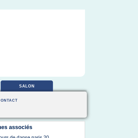
SALON
CONTACT
es associés
ours de danse paris 20