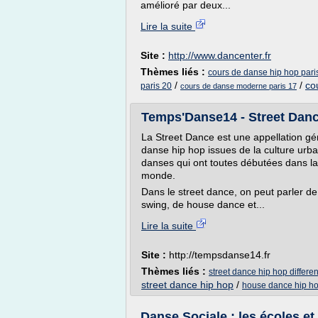
amélioré par deux...
Lire la suite
Site :
http://www.dancenter.fr
Thèmes liés :
cours de danse hip hop pari
/
/
co
paris 20
cours de danse moderne paris 17
Temps'Danse14 - Street Danc
La Street Dance est une appellation gé
danse hip hop issues de la culture urbai
danses qui ont toutes débutées dans la 
monde.
Dans le street dance, on peut parler d
swing, de house dance et...
Lire la suite
Site :
http://tempsdanse14.fr
Thèmes liés :
street dance hip hop differe
street dance hip hop
/
house dance hip h
Danse Sociale : les écoles et