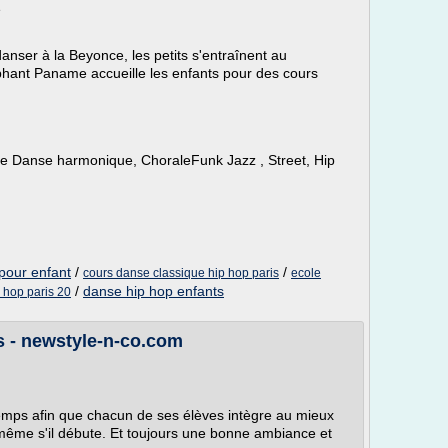
e
nser à la Beyonce, les petits s'entraînent au
lephant Paname accueille les enfants pour des cours
 Danse harmonique, ChoraleFunk Jazz , Street, Hip
pour enfant
/
/
cours danse classique hip hop paris
ecole
/
danse hip hop enfants
 hop paris 20
s - newstyle-n-co.com
emps afin que chacun de ses élèves intègre au mieux
 même s'il débute. Et toujours une bonne ambiance et