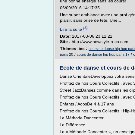
une bonne énergie sans les cours!
06/09/2016 14:17:35
Une super ambiance avec une prof géni
plaisir, sans prise de tête. Une...
Lire la suite
Date:
2017-03-06 23:12:22
Site :
http://www.newstyle-n-co.com
Thèmes liés :
cours de danse hip hop pari
/
/
paris 20
cours de danse hip hop paris 17
Ecole de danse et cours de d
Danse OrientaleDéveloppez votre sensu
Profitez de nos Cours Collectifs , avec 
Street JazzDansez comme dans les clip
Profitez de nos Cours Collectifs , avec
Enfants / AdosDe 4 à 17 ans
Profitez de nos Cours Collectifs : Hip
La Méthode Dancenter
La Différence
La « Méthode Dancenter », un enseign