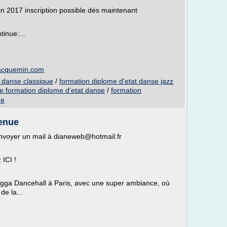
2017 inscription possible dés maintenant
inue:...
jacquemin.com
t danse classique
/
formation diplome d'etat danse jazz
e formation diplome d'etat danse
/
formation
ne
enue
nvoyer un mail à dianeweb@hotmail.fr
 ICI !
gga Dancehall à Paris, avec une super ambiance, où
de la...