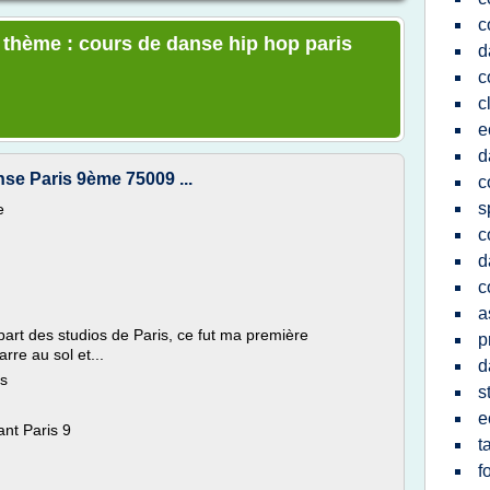
c
e thème : cours de danse hip hop paris
d
c
c
e
d
nse Paris 9ème 75009 ...
c
s
e
c
d
c
a
part des studios de Paris, ce fut ma première
p
rre au sol et...
d
is
s
e
ant Paris 9
t
f