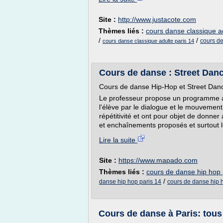
Site :
http://www.justacote.com
Thèmes liés :
cours danse classique a
/
/
cours de
cours danse classique adulte paris 14
Cours de danse : Street Dance
Cours de danse Hip-Hop et Street Danc
Le professeur propose un programme a
l'élève par le dialogue et le mouvement.
répétitivité et ont pour objet de donne
et enchaînements proposés et surtout le
Lire la suite
Site :
https://www.mapado.com
Thèmes liés :
cours de danse hip hop 
/
danse hip hop paris 14
cours de danse hip 
Cours de danse à Paris: tous