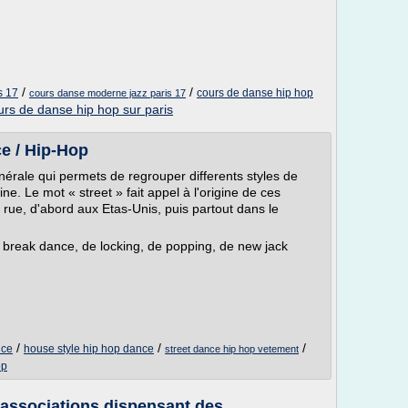
/
/
s 17
cours de danse hip hop
cours danse moderne jazz paris 17
urs de danse hip hop sur paris
e / Hip-Hop
nérale qui permets de regrouper differents styles de
ne. Le mot « street » fait appel à l'origine de ces
rue, d'abord aux Etas-Unis, puis partout dans le
e break dance, de locking, de popping, de new jack
/
/
/
nce
house style hip hop dance
street dance hip hop vetement
op
 associations dispensant des ...