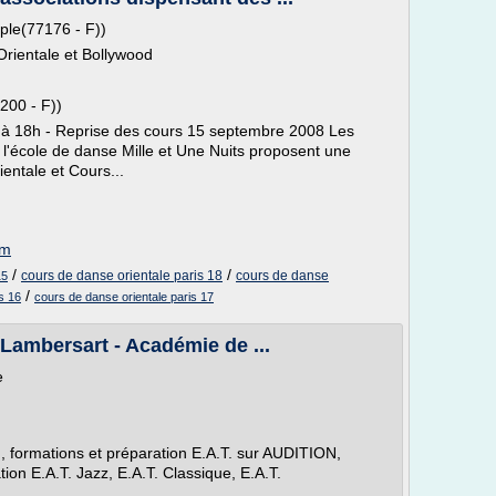
ple(77176 - F))
rientale et Bollywood
200 - F))
 à 18h - Reprise des cours 15 septembre 2008 Les
 l'école de danse Mille et Une Nuits proposent une
entale et Cours...
om
/
/
cours de danse orientale paris 18
cours de danse
15
/
s 16
cours de danse orientale paris 17
 Lambersart - Académie de ...
e
, formations et préparation E.A.T. sur AUDITION,
ion E.A.T. Jazz, E.A.T. Classique, E.A.T.