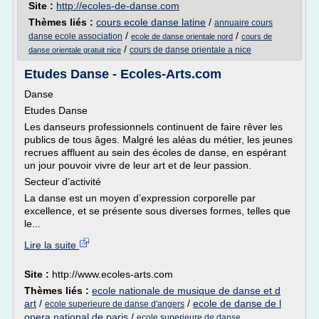
Site :
http://ecoles-de-danse.com
Thèmes liés :
cours ecole danse latine
/
annuaire cours
/
/
danse ecole association
ecole de danse orientale nord
cours de
/
cours de danse orientale a nice
danse orientale gratuit nice
Etudes Danse - Ecoles-Arts.com
Danse
Etudes Danse
Les danseurs professionnels continuent de faire rêver les
publics de tous âges. Malgré les aléas du métier, les jeunes
recrues affluent au sein des écoles de danse, en espérant
un jour pouvoir vivre de leur art et de leur passion.
Secteur d’activité
La danse est un moyen d’expression corporelle par
excellence, et se présente sous diverses formes, telles que
le...
Lire la suite
Site :
http://www.ecoles-arts.com
Thèmes liés :
ecole nationale de musique de danse et d
art
/
/
ecole de danse de l
ecole superieure de danse d'angers
opera national de paris
/
ecole superieure de danse