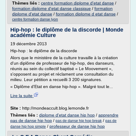
Thèmes liés :
centre formation diplome d'etat danse
/
formation diplome d'etat danse classique
/
formation
diplome d'etat danse
/
formation diplome d etat danse
/
centre formation danse lyon
Hip-hop : le diplôme de la discorde | Monde
académie Culture
19 décembre 2013
Hip-hop : le diplôme de la discorde
Alors que le ministère de la culture travaille à la création
d'un diplôme de professeur de hip-hop, des danseurs,
réunis au sein du collectif baptisé « Le Moovement »,
s'opposent au projet et réclament une consultation du
milieu. Leur pétition a recueilli 3 200 signatures.
« Diplôme d'Etat en danse hip-hop ». Malgré tout le...
Lire la suite
Site :
http://mondeaccult.blog.lemonde.fr
Thèmes liés :
diplome d'etat danse hip hop
/
apprendre
pas de danse hip hop
/
/
pas de danse hip hop break
pas de
/
professeur de danse hip hop
danse hip hop simple