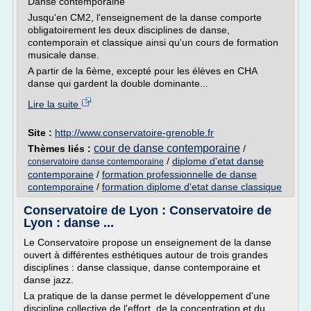
Danse contemporaine
Jusqu'en CM2, l'enseignement de la danse comporte
obligatoirement les deux disciplines de danse,
contemporain et classique ainsi qu'un cours de formation
musicale danse.
A partir de la 6ème, excepté pour les élèves en CHA
danse qui gardent la double dominante...
Lire la suite
Site :
http://www.conservatoire-grenoble.fr
cour de danse contemporaine
Thèmes liés :
/
/
diplome d'etat danse
conservatoire danse contemporaine
contemporaine
/
formation professionnelle de danse
contemporaine
/
formation diplome d'etat danse classique
Conservatoire de Lyon : Conservatoire de
Lyon : danse ...
Le Conservatoire propose un enseignement de la danse
ouvert à différentes esthétiques autour de trois grandes
disciplines : danse classique, danse contemporaine et
danse jazz.
La pratique de la danse permet le développement d'une
discipline collective de l'effort, de la concentration et du