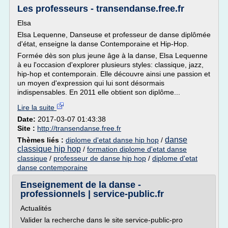
Les professeurs - transendanse.free.fr
Elsa
Elsa Lequenne, Danseuse et professeur de danse diplômée
d'état, enseigne la danse Contemporaine et Hip-Hop.
Formée dès son plus jeune âge à la danse, Elsa Lequenne
à eu l'occasion d'explorer plusieurs styles: classique, jazz,
hip-hop et contemporain. Elle découvre ainsi une passion et
un moyen d'expression qui lui sont désormais
indispensables. En 2011 elle obtient son diplôme...
Lire la suite
Date:
2017-03-07 01:43:38
Site :
http://transendanse.free.fr
danse
Thèmes liés :
diplome d'etat danse hip hop
/
classique hip hop
/
formation diplome d'etat danse
classique
/
professeur de danse hip hop
/
diplome d'etat
danse contemporaine
Enseignement de la danse -
professionnels | service-public.fr
Actualités
Valider la recherche dans le site service-public-pro