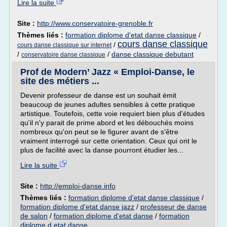
Lire la suite
Site :
http://www.conservatoire-grenoble.fr
Thèmes liés :
formation diplome d'etat danse classique
/
cours danse classique
/
cours danse classique sur internet
/
/
danse classique debutant
conservatoire danse classique
Prof de Modern’ Jazz « Emploi-Danse, le
site des métiers ...
Devenir professeur de danse est un souhait émit
beaucoup de jeunes adultes sensibles à cette pratique
artistique. Toutefois, cette voie requiert bien plus d'études
qu'il n'y parait de prime abord et les débouchés moins
nombreux qu'on peut se le figurer avant de s'être
vraiment interrogé sur cette orientation. Ceux qui ont le
plus de facilité avec la danse pourront étudier les...
Lire la suite
Site :
http://emploi-danse.info
Thèmes liés :
formation diplome d'etat danse classique
/
formation diplome d'etat danse jazz
/
professeur de danse
de salon
/
formation diplome d'etat danse
/
formation
diplome d etat danse