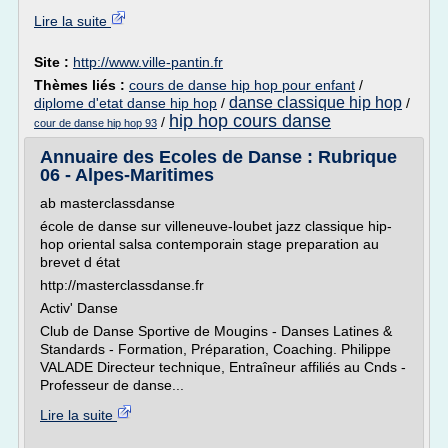
Lire la suite
Site :
http://www.ville-pantin.fr
Thèmes liés :
cours de danse hip hop pour enfant
/
danse classique hip hop
diplome d'etat danse hip hop
/
/
hip hop cours danse
/
cour de danse hip hop 93
Annuaire des Ecoles de Danse : Rubrique
06 - Alpes-Maritimes
ab masterclassdanse
école de danse sur villeneuve-loubet jazz classique hip-
hop oriental salsa contemporain stage preparation au
brevet d état
http://masterclassdanse.fr
Activ' Danse
Club de Danse Sportive de Mougins - Danses Latines &
Standards - Formation, Préparation, Coaching. Philippe
VALADE Directeur technique, Entraîneur affiliés au Cnds -
Professeur de danse...
Lire la suite