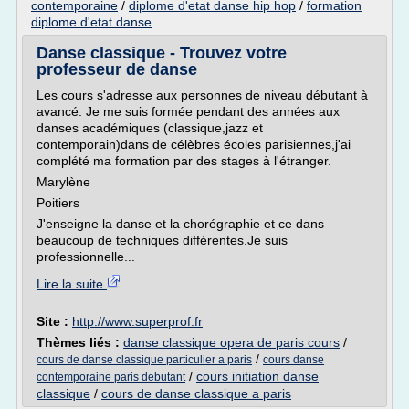
contemporaine
/
diplome d'etat danse hip hop
/
formation
diplome d'etat danse
Danse classique - Trouvez votre
professeur de danse
Les cours s'adresse aux personnes de niveau débutant à
avancé. Je me suis formée pendant des années aux
danses académiques (classique,jazz et
contemporain)dans de célèbres écoles parisiennes,j'ai
complété ma formation par des stages à l'étranger.
Marylène
Poitiers
J'enseigne la danse et la chorégraphie et ce dans
beaucoup de techniques différentes.Je suis
professionnelle...
Lire la suite
Site :
http://www.superprof.fr
Thèmes liés :
danse classique opera de paris cours
/
/
cours de danse classique particulier a paris
cours danse
/
cours initiation danse
contemporaine paris debutant
classique
/
cours de danse classique a paris