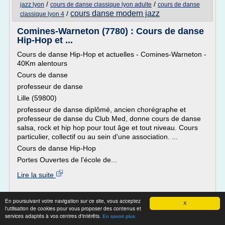
/
/
jazz lyon
cours de danse classique lyon adulte
cours de danse
cours danse modern jazz
/
classique lyon 4
Comines-Warneton (7780) : Cours de danse
Hip-Hop et ...
Cours de danse Hip-Hop et actuelles - Comines-Warneton -
40Km alentours
Cours de danse
professeur de danse
Lille (59800)
professeur de danse diplômé, ancien chorégraphe et
professeur de danse du Club Med, donne cours de danse
salsa, rock et hip hop pour tout âge et tout niveau. Cours
particulier, collectif ou au sein d'une association. ...
Cours de danse Hip-Hop
Portes Ouvertes de l'école de...
Lire la suite
Site :
http://www.spectable.be
En poursuivant votre navigation sur ce site, vous acceptez
X
Thèmes liés :
/
ecole de danse du
l'utilisation de cookies pour vous proposer des contenus et
concours de danse hip hop 2015
services adaptés à vos centres d'intérêts.
/
diplome d'etat danse hip hop
/
marais hip hop
En savoir plus
videos de