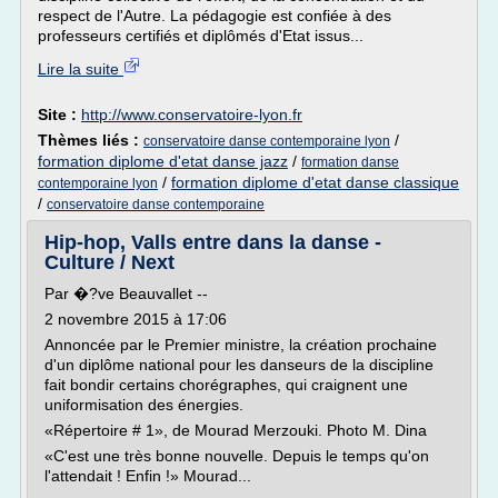
respect de l'Autre. La pédagogie est confiée à des
professeurs certifiés et diplômés d'Etat issus...
Lire la suite
Site :
http://www.conservatoire-lyon.fr
Thèmes liés :
/
conservatoire danse contemporaine lyon
formation diplome d'etat danse jazz
/
formation danse
/
formation diplome d'etat danse classique
contemporaine lyon
/
conservatoire danse contemporaine
Hip-hop, Valls entre dans la danse -
Culture / Next
Par �?ve Beauvallet --
2 novembre 2015 à 17:06
Annoncée par le Premier ministre, la création prochaine
d'un diplôme national pour les danseurs de la discipline
fait bondir certains chorégraphes, qui craignent une
uniformisation des énergies.
«Répertoire # 1», de Mourad Merzouki. Photo M. Dina
«C'est une très bonne nouvelle. Depuis le temps qu'on
l'attendait ! Enfin !» Mourad...