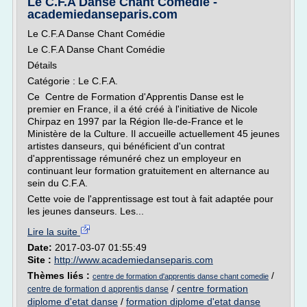
Le C.F.A Danse Chant Comédie -
academiedanseparis.com
Le C.F.A Danse Chant Comédie
Le C.F.A Danse Chant Comédie
Détails
Catégorie : Le C.F.A.
Ce Centre de Formation d'Apprentis Danse est le
premier en France, il a été créé à l'initiative de Nicole
Chirpaz en 1997 par la Région Ile-de-France et le
Ministère de la Culture. Il accueille actuellement 45 jeunes
artistes danseurs, qui bénéficient d'un contrat
d'apprentissage rémunéré chez un employeur en
continuant leur formation gratuitement en alternance au
sein du C.F.A.
Cette voie de l'apprentissage est tout à fait adaptée pour
les jeunes danseurs. Les...
Lire la suite
Date:
2017-03-07 01:55:49
Site :
http://www.academiedanseparis.com
Thèmes liés :
/
centre de formation d'apprentis danse chant comedie
/
centre formation
centre de formation d apprentis danse
diplome d'etat danse
/
formation diplome d'etat danse