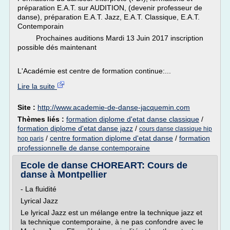
préparation E.A.T. sur AUDITION, (devenir professeur de
danse), préparation E.A.T. Jazz, E.A.T. Classique, E.A.T.
Contemporain
Prochaines auditions Mardi 13 Juin 2017 inscription
possible dés maintenant
L'Académie est centre de formation continue:...
Lire la suite
Site :
http://www.academie-de-danse-jacquemin.com
Thèmes liés :
formation diplome d'etat danse classique
/
formation diplome d'etat danse jazz
/
cours danse classique hip
/
centre formation diplome d'etat danse
/
formation
hop paris
professionnelle de danse contemporaine
Ecole de danse CHOREART: Cours de
danse à Montpellier
- La fluidité
Lyrical Jazz
Le lyrical Jazz est un mélange entre la technique jazz et
la technique contemporaine, à ne pas confondre avec le