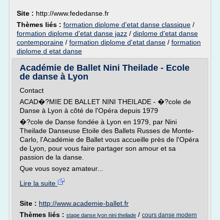
Site :
http://www.fededanse.fr
Thèmes liés :
formation diplome d'etat danse classique
/
formation diplome d'etat danse jazz
/
diplome d'etat danse
contemporaine
/
formation diplome d'etat danse
/
formation
diplome d etat danse
Académie de Ballet Nini Theilade - Ecole
de danse à Lyon
Contact
ACAD�?MIE DE BALLET NINI THEILADE - �?cole de
Danse à Lyon à côté de l'Opéra depuis 1979
�?cole de Danse fondée à Lyon en 1979, par Nini
Theilade Danseuse Etoile des Ballets Russes de Monte-
Carlo, l'Académie de Ballet vous accueille près de l'Opéra
de Lyon, pour vous faire partager son amour et sa
passion de la danse.
Que vous soyez amateur...
Lire la suite
Site :
http://www.academie-ballet.fr
Thèmes liés :
/
cours danse modern
stage danse lyon nini theilade