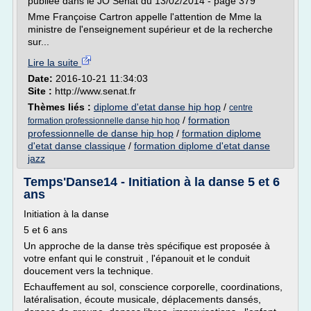
publiée dans le JO Sénat du 13/02/2014 - page 379
Mme Françoise Cartron appelle l'attention de Mme la
ministre de l'enseignement supérieur et de la recherche
sur...
Lire la suite
Date:
2016-10-21 11:34:03
Site :
http://www.senat.fr
Thèmes liés :
diplome d'etat danse hip hop
/
centre
/
formation
formation professionnelle danse hip hop
professionnelle de danse hip hop
/
formation diplome
d'etat danse classique
/
formation diplome d'etat danse
jazz
Temps'Danse14 - Initiation à la danse 5 et 6
ans
Initiation à la danse
5 et 6 ans
Un approche de la danse très spécifique est proposée à
votre enfant qui le construit , l'épanouit et le conduit
doucement vers la technique.
Echauffement au sol, conscience corporelle, coordinations,
latéralisation, écoute musicale, déplacements dansés,