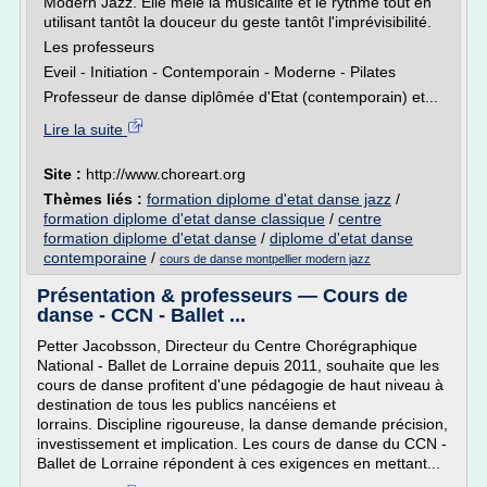
Modern Jazz. Elle mêle la musicalité et le rythme tout en
utilisant tantôt la douceur du geste tantôt l'imprévisibilité.
Les professeurs
Eveil - Initiation - Contemporain - Moderne - Pilates
Professeur de danse diplômée d'Etat (contemporain) et...
Lire la suite
Site :
http://www.choreart.org
Thèmes liés :
formation diplome d'etat danse jazz
/
formation diplome d'etat danse classique
/
centre
formation diplome d'etat danse
/
diplome d'etat danse
contemporaine
/
cours de danse montpellier modern jazz
Présentation & professeurs — Cours de
danse - CCN - Ballet ...
Petter Jacobsson, Directeur du Centre Chorégraphique
National - Ballet de Lorraine depuis 2011, souhaite que les
cours de danse profitent d'une pédagogie de haut niveau à
destination de tous les publics nancéiens et
lorrains. Discipline rigoureuse, la danse demande précision,
investissement et implication. Les cours de danse du CCN -
Ballet de Lorraine répondent à ces exigences en mettant...