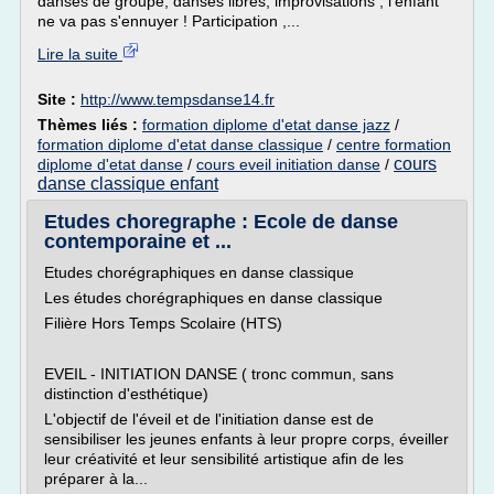
danses de groupe, danses libres, improvisations , l'enfant
ne va pas s'ennuyer ! Participation ,...
Lire la suite
Site :
http://www.tempsdanse14.fr
Thèmes liés :
formation diplome d'etat danse jazz
/
formation diplome d'etat danse classique
/
centre formation
cours
diplome d'etat danse
/
cours eveil initiation danse
/
danse classique enfant
Etudes choregraphe : Ecole de danse
contemporaine et ...
Etudes chorégraphiques en danse classique
Les études chorégraphiques en danse classique
Filière Hors Temps Scolaire (HTS)
EVEIL - INITIATION DANSE ( tronc commun, sans
distinction d'esthétique)
L'objectif de l'éveil et de l'initiation danse est de
sensibiliser les jeunes enfants à leur propre corps, éveiller
leur créativité et leur sensibilité artistique afin de les
préparer à la...