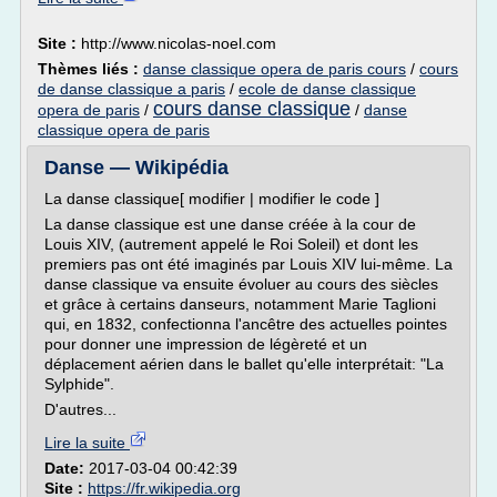
Site :
http://www.nicolas-noel.com
Thèmes liés :
danse classique opera de paris cours
/
cours
de danse classique a paris
/
ecole de danse classique
cours danse classique
opera de paris
/
/
danse
classique opera de paris
Danse — Wikipédia
La danse classique[ modifier | modifier le code ]
La danse classique est une danse créée à la cour de
Louis XIV, (autrement appelé le Roi Soleil) et dont les
premiers pas ont été imaginés par Louis XIV lui-même. La
danse classique va ensuite évoluer au cours des siècles
et grâce à certains danseurs, notamment Marie Taglioni
qui, en 1832, confectionna l'ancêtre des actuelles pointes
pour donner une impression de légèreté et un
déplacement aérien dans le ballet qu'elle interprétait: "La
Sylphide".
D'autres...
Lire la suite
Date:
2017-03-04 00:42:39
Site :
https://fr.wikipedia.org