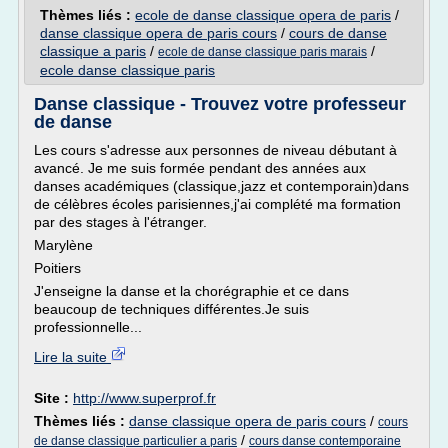
Thèmes liés :
ecole de danse classique opera de paris
/
danse classique opera de paris cours
/
cours de danse
classique a paris
/
/
ecole de danse classique paris marais
ecole danse classique paris
Danse classique - Trouvez votre professeur
de danse
Les cours s'adresse aux personnes de niveau débutant à
avancé. Je me suis formée pendant des années aux
danses académiques (classique,jazz et contemporain)dans
de célèbres écoles parisiennes,j'ai complété ma formation
par des stages à l'étranger.
Marylène
Poitiers
J'enseigne la danse et la chorégraphie et ce dans
beaucoup de techniques différentes.Je suis
professionnelle...
Lire la suite
Site :
http://www.superprof.fr
Thèmes liés :
danse classique opera de paris cours
/
cours
/
de danse classique particulier a paris
cours danse contemporaine