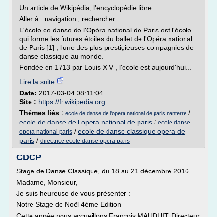
Un article de Wikipédia, l'encyclopédie libre.
Aller à : navigation , rechercher
L'école de danse de l'Opéra national de Paris est l'école
qui forme les futures étoiles du ballet de l'Opéra national
de Paris [1] , l'une des plus prestigieuses compagnies de
danse classique au monde.
Fondée en 1713 par Louis XIV , l'école est aujourd'hui...
Lire la suite
Date:
2017-03-04 08:11:04
Site :
https://fr.wikipedia.org
Thèmes liés :
/
ecole de danse de l'opera national de paris nanterre
ecole de danse de l opera national de paris
/
ecole danse
/
ecole de danse classique opera de
opera national paris
paris
/
directrice ecole danse opera paris
CDCP
Stage de Danse Classique, du 18 au 21 décembre 2016
Madame, Monsieur,
Je suis heureuse de vous présenter :
Notre Stage de Noël 4ème Edition
Cette année nous accueillons François MAUDUIT, Directeur