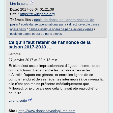
Lire la suite
Date:
2017-03-04 01:21:38
Site :
https://fr.wikipedia.org
Thèmes liés :
ecole de danse de l opera national de
paris
/
/
ecole danse opera national paris
directrice ecole danse
/
/
opera paris
danse classique opera de paris lac des cygnes
ecole de danse opera de paris eleves
Ce qu’il faut retenir de l’annonce de la
saison 2017-2018 ...
Jerôme
27 janvier 2017 at 22 h 18 min
Et bien c'est assez impressionnant d'égocentrisme...et de
contradictions. L'écart entre les paroles et les actes
d'Aurélie Dupont est gênant, et entre les lignes de ce
compte rendu et de ses récentes interviews (à ce niveau là,
elle n'est pas moins présente médiatiquement que
Millepied, or je croyais que cela lui avait été reproché) on
peut lire...
Lire la suite
Site :
http://www.dansesaveclaplume.com