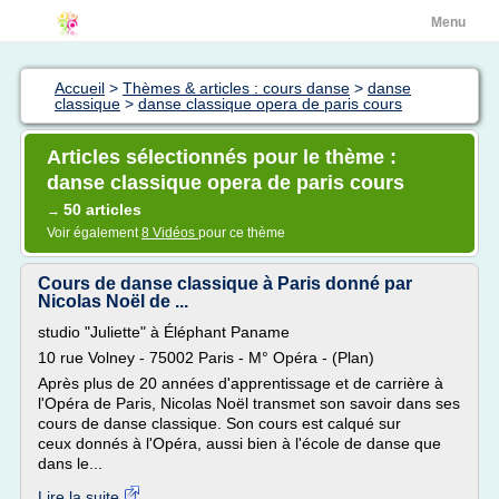
Menu
Accueil
>
Thèmes & articles : cours danse
>
danse
classique
>
danse classique opera de paris cours
Articles sélectionnés pour le thème :
danse classique opera de paris cours
50 articles
→
Voir également
8 Vidéos
pour ce thème
Cours de danse classique à Paris donné par
Nicolas Noël de ...
studio "Juliette" à Éléphant Paname
10 rue Volney - 75002 Paris - M° Opéra - (Plan)
Après plus de 20 années d'apprentissage et de carrière à
l'Opéra de Paris, Nicolas Noël transmet son savoir dans ses
cours de danse classique. Son cours est calqué sur
ceux donnés à l'Opéra, aussi bien à l'école de danse que
dans le...
Lire la suite