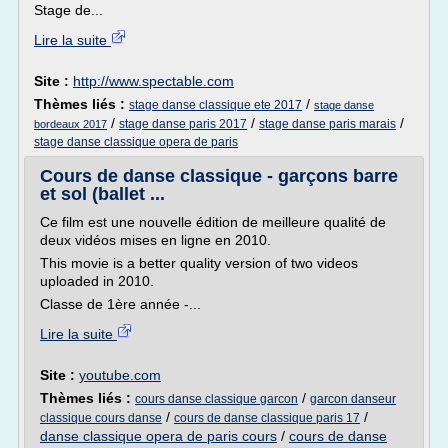
Stage de...
Lire la suite
Site :
http://www.spectable.com
Thèmes liés :
/
stage danse classique ete 2017
stage danse
/
/
/
stage danse paris 2017
stage danse paris marais
bordeaux 2017
stage danse classique opera de paris
Cours de danse classique - garçons barre
et sol (ballet ...
Ce film est une nouvelle édition de meilleure qualité de
deux vidéos mises en ligne en 2010.
This movie is a better quality version of two videos
uploaded in 2010.
Classe de 1ère année -...
Lire la suite
Site :
youtube.com
Thèmes liés :
/
cours danse classique garcon
garcon danseur
/
/
classique cours danse
cours de danse classique paris 17
danse classique opera de paris cours
/
cours de danse