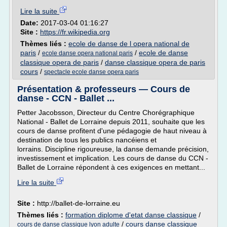
Lire la suite
Date:
2017-03-04 01:16:27
Site :
https://fr.wikipedia.org
Thèmes liés :
ecole de danse de l opera national de
paris
/
/
ecole de danse
ecole danse opera national paris
classique opera de paris
/
danse classique opera de paris
cours
/
spectacle ecole danse opera paris
Présentation & professeurs — Cours de
danse - CCN - Ballet ...
Petter Jacobsson, Directeur du Centre Chorégraphique
National - Ballet de Lorraine depuis 2011, souhaite que les
cours de danse profitent d'une pédagogie de haut niveau à
destination de tous les publics nancéiens et
lorrains. Discipline rigoureuse, la danse demande précision,
investissement et implication. Les cours de danse du CCN -
Ballet de Lorraine répondent à ces exigences en mettant...
Lire la suite
Site :
http://ballet-de-lorraine.eu
Thèmes liés :
formation diplome d'etat danse classique
/
/
cours danse classique
cours de danse classique lyon adulte