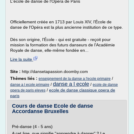
L'école de danse de l'Opéra de Paris
Officiellement créée en 1713 par Louis XIV, l'École de
danse de l'Opéra est la plus ancienne institution de ce type.
Dès son origine, l'École - qui est gratuite - reçoit pour
mission la formation des futurs danseurs de l'Académie
Royale de danse, elle-même fondée en...
Lire la suite
Site :
http://dansetapassion.doomby.com
Thèmes liés :
/
enseignement de la danse a l'ecole primaire
danse a l ecole
/
/
danse a l ecole primaire
ecole de danse
/
ecole de danse classique opera de
opera de paris eleves
paris
Cours de danse Ecole de danse
Accordanse Bruxelles
Pré-danse (4 - 5 ans)
A cet âge, que signifie "apprendre à danser" ? Le