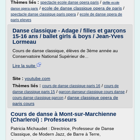
Thèmes liés :
/
spectacle ecole danse opera paris
defile ecole
/
ecole de danse classique opera de paris
/
danse opera paris
/
spectacle danse classique paris opera
ecole de danse opera de
paris eleves
Danse classique - Adage / filles et garçons
15-16 ans / ballet girls & boys / Jean-Yves
Lormeau
Cours de danse classique, élèves de 3ème année au
Conservatoire National Supérieur de...
Lire la suite
Site :
youtube.com
Thèmes liés :
/
cours de danse classique paris 16
cours de
/
/
danse classique paris 15
garcon danseur classique cours danse
/
danse classique opera de
cours danse classique garcon
paris cours
Cours de danse à Mont-sur-Marchienne
(Charleroi) : Professeurs
Patricia Michaudet : Directrice, Professeur de Danse
Classique, de Modern Jazz, de Barre à Terre,