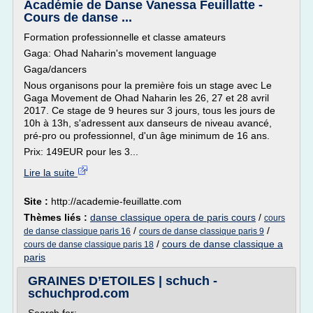
Académie de Danse Vanessa Feuillatte -
Cours de danse ...
Formation professionnelle et classe amateurs
Gaga: Ohad Naharin's movement language
Gaga/dancers
Nous organisons pour la première fois un stage avec Le
Gaga Movement de Ohad Naharin les 26, 27 et 28 avril
2017. Ce stage de 9 heures sur 3 jours, tous les jours de
10h à 13h, s'adressent aux danseurs de niveau avancé,
pré-pro ou professionnel, d'un âge minimum de 16 ans.
Prix: 149EUR pour les 3...
Lire la suite
Site :
http://academie-feuillatte.com
Thèmes liés :
danse classique opera de paris cours
/
cours
/
/
de danse classique paris 16
cours de danse classique paris 9
/
cours de danse classique a
cours de danse classique paris 18
paris
GRAINES D’ETOILES | schuch -
schuchprod.com