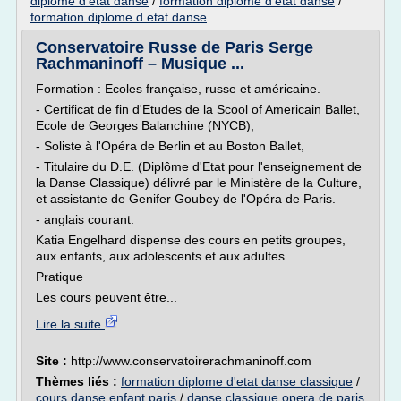
diplome d'etat danse
/
formation diplome d'etat danse
/
formation diplome d etat danse
Conservatoire Russe de Paris Serge
Rachmaninoff – Musique ...
Formation : Ecoles française, russe et américaine.
- Certificat de fin d'Etudes de la Scool of Americain Ballet,
Ecole de Georges Balanchine (NYCB),
- Soliste à l'Opéra de Berlin et au Boston Ballet,
- Titulaire du D.E. (Diplôme d'Etat pour l'enseignement de
la Danse Classique) délivré par le Ministère de la Culture,
et assistante de Genifer Goubey de l'Opéra de Paris.
- anglais courant.
Katia Engelhard dispense des cours en petits groupes,
aux enfants, aux adolescents et aux adultes.
Pratique
Les cours peuvent être...
Lire la suite
Site :
http://www.conservatoirerachmaninoff.com
Thèmes liés :
formation diplome d'etat danse classique
/
cours danse enfant paris
/
danse classique opera de paris