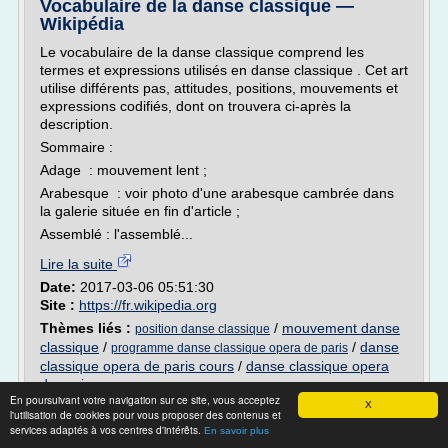
Vocabulaire de la danse classique —
Wikipédia
Le vocabulaire de la danse classique comprend les
termes et expressions utilisés en danse classique . Cet art
utilise différents pas, attitudes, positions, mouvements et
expressions codifiés, dont on trouvera ci-après la
description.
Sommaire :
Adage : mouvement lent ;
Arabesque : voir photo d'une arabesque cambrée dans
la galerie située en fin d'article ;
Assemblé : l'assemblé...
Lire la suite
Date:
2017-03-06 05:51:30
Site :
https://fr.wikipedia.org
Thèmes liés :
/
mouvement danse
position danse classique
classique
/
/
danse
programme danse classique opera de paris
classique opera de paris cours
/
danse classique opera
de paris
En poursuivant votre navigation sur ce site, vous acceptez
X
l'utilisation de cookies pour vous proposer des contenus et
Danse Classique | Facebook
services adaptés à vos centres d'intérêts.
En savoir plus
Voir plus