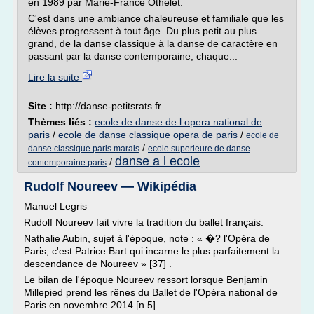
en 1989 par Marie-France Othelet.
C'est dans une ambiance chaleureuse et familiale que les
élèves progressent à tout âge. Du plus petit au plus
grand, de la danse classique à la danse de caractère en
passant par la danse contemporaine, chaque...
Lire la suite
Site :
http://danse-petitsrats.fr
Thèmes liés :
ecole de danse de l opera national de
paris
/
ecole de danse classique opera de paris
/
ecole de
/
danse classique paris marais
ecole superieure de danse
danse a l ecole
/
contemporaine paris
Rudolf Noureev — Wikipédia
Manuel Legris
Rudolf Noureev fait vivre la tradition du ballet français.
Nathalie Aubin, sujet à l'époque, note : « �? l'Opéra de
Paris, c'est Patrice Bart qui incarne le plus parfaitement la
descendance de Noureev » [37] .
Le bilan de l'époque Noureev ressort lorsque Benjamin
Millepied prend les rênes du Ballet de l'Opéra national de
Paris en novembre 2014 [n 5] .