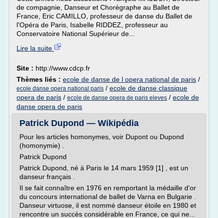
de compagnie, Danseur et Chorégraphe au Ballet de
France, Eric CAMILLO, professeur de danse du Ballet de
l'Opéra de Paris, Isabelle RIDDEZ, professeur au
Conservatoire National Supérieur de...
Lire la suite
Site :
http://www.cdcp.fr
Thèmes liés :
ecole de danse de l opera national de paris
/
/
ecole de danse classique
ecole danse opera national paris
opera de paris
/
/
ecole de
ecole de danse opera de paris eleves
danse opera de paris
Patrick Dupond — Wikipédia
Pour les articles homonymes, voir Dupont ou Dupond
(homonymie) .
Patrick Dupond
Patrick Dupond, né à Paris le 14 mars 1959 [1] , est un
danseur français .
Il se fait connaître en 1976 en remportant la médaille d'or
du concours international de ballet de Varna en Bulgarie .
Danseur virtuose, il est nommé danseur étoile en 1980 et
rencontre un succès considérable en France, ce qui ne...