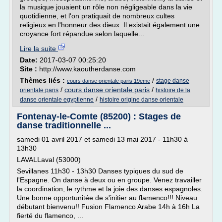
la musique jouaient un rôle non négligeable dans la vie
quotidienne, et l'on pratiquait de nombreux cultes
religieux en l'honneur des dieux. Il existait également une
croyance fort répandue selon laquelle...
Lire la suite
Date:
2017-03-07 00:25:20
Site :
http://www.kaoutherdanse.com
Thèmes liés :
/
stage danse
cours danse orientale paris 19eme
/
cours danse orientale paris
/
orientale paris
histoire de la
/
danse orientale egyptienne
histoire origine danse orientale
Fontenay-le-Comte (85200) : Stages de
danse traditionnelle ...
samedi 01 avril 2017 et samedi 13 mai 2017 - 11h30 à
13h30
LAVALLaval (53000)
Sevillanes 11h30 - 13h30 Danses typiques du sud de
l'Espagne. On danse à deux ou en groupe. Venez travailler
la coordination, le rythme et la joie des danses espagnoles.
Une bonne opportunitée de s'initier au flamenco!!! Niveau
débutant bienvenu!! Fusion Flamenco Arabe 14h à 16h La
fierté du flamenco, ...