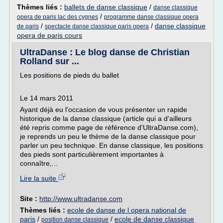
Thèmes liés :
ballets de danse classique
/
danse classique
/
opera de paris lac des cygnes
programme danse classique opera
/
/
danse classique
de paris
spectacle danse classique paris opera
opera de paris cours
UltraDanse : Le blog danse de Christian
Rolland sur ...
Les positions de pieds du ballet
Le 14 mars 2011
Ayant déjà eu l'occasion de vous présenter un rapide
historique de la danse classique (article qui a d'ailleurs
été repris comme page de référence d'UltraDanse.com),
je reprends un peu le thème de la danse classique pour
parler un peu technique. En danse classique, les positions
des pieds sont particulièrement importantes à
connaître,...
Lire la suite
Site :
http://www.ultradanse.com
Thèmes liés :
ecole de danse de l opera national de
paris
/
/
ecole de danse classique
position danse classique