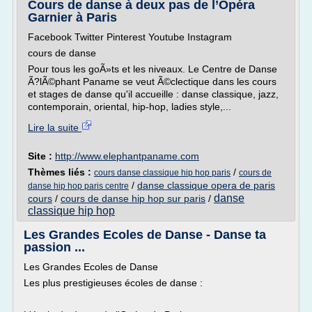
Cours de danse à deux pas de l’Opéra
Garnier à Paris
Facebook Twitter Pinterest Youtube Instagram
cours de danse
Pour tous les goÃ»ts et les niveaux. Le Centre de Danse
Ã?lÃ©phant Paname se veut Ã©clectique dans les cours
et stages de danse qu'il accueille : danse classique, jazz,
contemporain, oriental, hip-hop, ladies style,...
Lire la suite
Site :
http://www.elephantpaname.com
Thèmes liés :
/
cours danse classique hip hop paris
cours de
/
danse classique opera de paris
danse hip hop paris centre
danse
cours
/
cours de danse hip hop sur paris
/
classique hip hop
Les Grandes Ecoles de Danse - Danse ta
passion ...
Les Grandes Ecoles de Danse
Les plus prestigieuses écoles de danse :