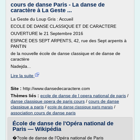
cours de danse Paris - La danse de
caractère à La Geste ...
La Geste du Loup Gris : Accueil
ECOLE DE DANSE CLASSIQUE ET DE CARACTERE
OUVERTURE le 21 Septembre 2016
ESPACE DES SEPT ARPENTS, 42, rue des Sept arpents à
PANTIN
de la nouvelle école de danse classique et de danse de
caractère
Nadejda...
Lire la suite
Site :
http://www.dansedecaractere.com
Thèmes liés :
ecole de danse de l opera national de paris
/
danse classique opera de paris cours
/
cours de danse
classique a paris
/
/
ecole de danse classique paris marais
association cours de danse paris
École de danse de l'Opéra national de
Paris — Wikipédia
�?cole de danse de l'Opéra national de Paris