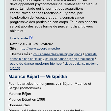
développement psychomoteur de l'enfant est parvenu à
un certain stade qui lui permet des acquisitions
constructives par ses réactions au rythme, par
l'exploration de l'espace et par la connaissance
progressive des parties de son corps. Tous ces aspects
seront abordés sous forme de jeux en utilisant divers
objets et...
Lire la suite
Date:
2017-01-29 12:46:02
Site :
http://www.accordanse.be
Thèmes liés :
/
cours danse classique hip hop paris
cours de
/
/
danse hip hop bruxelles
cours de danse hip hop breakdance
ecole de danse moderne hip hop
/
video de danse moderne
hip hop
Maurice Béjart — Wikipédia
Pour les articles homonymes, voir Béjart , Maurice et
Berger (homonymie) .
Maurice Béjart
Maurice Béjart en 1988
Données clés
Directeur d'écoles de danse et troupes de ballet