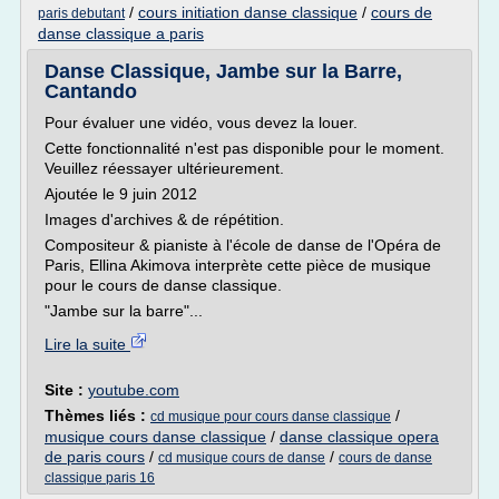
/
cours initiation danse classique
/
cours de
paris debutant
danse classique a paris
Danse Classique, Jambe sur la Barre,
Cantando
Pour évaluer une vidéo, vous devez la louer.
Cette fonctionnalité n'est pas disponible pour le moment.
Veuillez réessayer ultérieurement.
Ajoutée le 9 juin 2012
Images d'archives & de répétition.
Compositeur & pianiste à l'école de danse de l'Opéra de
Paris, Ellina Akimova interprète cette pièce de musique
pour le cours de danse classique.
"Jambe sur la barre"...
Lire la suite
Site :
youtube.com
Thèmes liés :
/
cd musique pour cours danse classique
musique cours danse classique
/
danse classique opera
de paris cours
/
/
cd musique cours de danse
cours de danse
classique paris 16