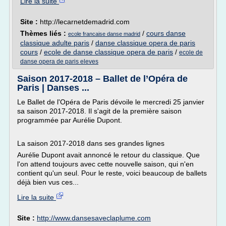
Lire la suite
Site :
http://lecarnetdemadrid.com
Thèmes liés :
/
cours danse
ecole francaise danse madrid
classique adulte paris
/
danse classique opera de paris
cours
/
ecole de danse classique opera de paris
/
ecole de
danse opera de paris eleves
Saison 2017-2018 – Ballet de l’Opéra de
Paris | Danses ...
Le Ballet de l'Opéra de Paris dévoile le mercredi 25 janvier
sa saison 2017-2018. Il s'agit de la première saison
programmée par Aurélie Dupont.
La saison 2017-2018 dans ses grandes lignes
Aurélie Dupont avait annoncé le retour du classique. Que
l'on attend toujours avec cette nouvelle saison, qui n'en
contient qu'un seul. Pour le reste, voici beaucoup de ballets
déjà bien vus ces...
Lire la suite
Site :
http://www.dansesaveclaplume.com