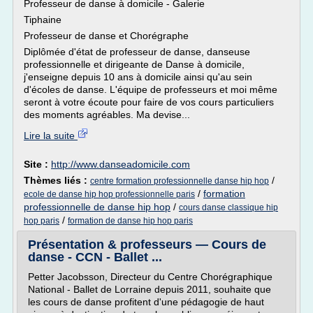
Professeur de danse à domicile - Galerie
Tiphaine
Professeur de danse et Chorégraphe
Diplômée d'état de professeur de danse, danseuse
professionnelle et dirigeante de Danse à domicile,
j'enseigne depuis 10 ans à domicile ainsi qu'au sein
d'écoles de danse. L'équipe de professeurs et moi même
seront à votre écoute pour faire de vos cours particuliers
des moments agréables. Ma devise...
Lire la suite
Site :
http://www.danseadomicile.com
Thèmes liés :
/
centre formation professionnelle danse hip hop
/
formation
ecole de danse hip hop professionnelle paris
professionnelle de danse hip hop
/
cours danse classique hip
/
hop paris
formation de danse hip hop paris
Présentation & professeurs — Cours de
danse - CCN - Ballet ...
Petter Jacobsson, Directeur du Centre Chorégraphique
National - Ballet de Lorraine depuis 2011, souhaite que
les cours de danse profitent d'une pédagogie de haut