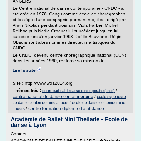
ANGERS
Le Centre national de danse contemporaine - CNDC - a
été créé en 1978. Conçu comme école de chorégraphes
et le siège d'une compagnie permanente, il est dirigé par
Alwin Nikolais pendant trois ans. Viola Farber, Michel
Reilhac puis Nadia Croquet lui suucèdent jusqu'en lui
succède jusqu'en janvier 1993. Joëlle Bouvier et Régis
Obadia sont alors nommés directeurs artistiques du
CNDC.
Le CNDC, devenu centre chorégraphique national (CCN)
dans les années 1990, renforce sa mission de...
Lire la suite
Site :
http://www.wda2014.org
Thèmes liés :
/
centre national de danse contemporaine (cndc)
centre national de danse contemporaine
/
ecole superieure
/
de danse contemporaine angers
ecole de danse contemporaine
/
centre formation diplome d'etat danse
angers
Académie de Ballet Nini Theilade - Ecole de
danse à Lyon
Contact