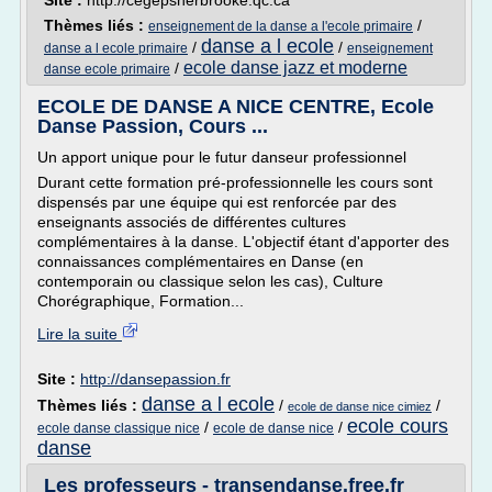
Site :
http://cegepsherbrooke.qc.ca
Thèmes liés :
/
enseignement de la danse a l'ecole primaire
danse a l ecole
/
/
danse a l ecole primaire
enseignement
ecole danse jazz et moderne
/
danse ecole primaire
ECOLE DE DANSE A NICE CENTRE, Ecole
Danse Passion, Cours ...
Un apport unique pour le futur danseur professionnel
Durant cette formation pré-professionnelle les cours sont
dispensés par une équipe qui est renforcée par des
enseignants associés de différentes cultures
complémentaires à la danse. L'objectif étant d'apporter des
connaissances complémentaires en Danse (en
contemporain ou classique selon les cas), Culture
Chorégraphique, Formation...
Lire la suite
Site :
http://dansepassion.fr
danse a l ecole
Thèmes liés :
/
/
ecole de danse nice cimiez
ecole cours
/
/
ecole danse classique nice
ecole de danse nice
danse
Les professeurs - transendanse.free.fr