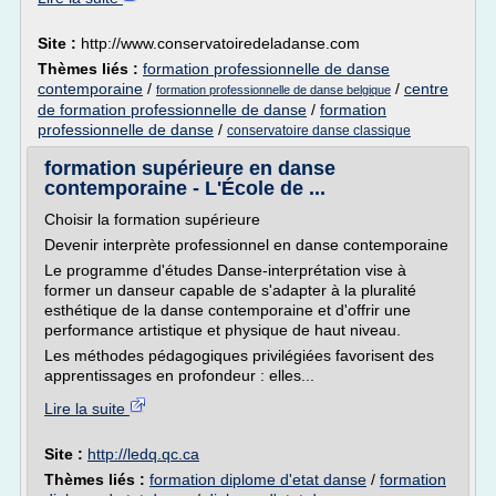
Site :
http://www.conservatoiredeladanse.com
Thèmes liés :
formation professionnelle de danse
contemporaine
/
/
centre
formation professionnelle de danse belgique
de formation professionnelle de danse
/
formation
professionnelle de danse
/
conservatoire danse classique
formation supérieure en danse
contemporaine - L'École de ...
Choisir la formation supérieure
Devenir interprète professionnel en danse contemporaine
Le programme d'études Danse-interprétation vise à
former un danseur capable de s'adapter à la pluralité
esthétique de la danse contemporaine et d'offrir une
performance artistique et physique de haut niveau.
Les méthodes pédagogiques privilégiées favorisent des
apprentissages en profondeur : elles...
Lire la suite
Site :
http://ledq.qc.ca
Thèmes liés :
formation diplome d'etat danse
/
formation