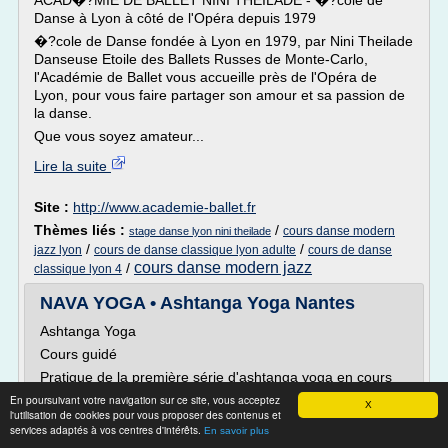
ACAD�?MIE DE BALLET NINI THEILADE - �?cole de
Danse à Lyon à côté de l'Opéra depuis 1979
�?cole de Danse fondée à Lyon en 1979, par Nini Theilade
Danseuse Etoile des Ballets Russes de Monte-Carlo,
l'Académie de Ballet vous accueille près de l'Opéra de
Lyon, pour vous faire partager son amour et sa passion de
la danse.
Que vous soyez amateur...
Lire la suite
Site :
http://www.academie-ballet.fr
Thèmes liés :
/
cours danse modern
stage danse lyon nini theilade
/
/
jazz lyon
cours de danse classique lyon adulte
cours de danse
cours danse modern jazz
/
classique lyon 4
NAVA YOGA • Ashtanga Yoga Nantes
Ashtanga Yoga
Cours guidé
Pratique de la première série d'ashtanga yoga en cours
guidé (plusieurs niveaux). Enchaînement fluide et
En poursuivant votre navigation sur ce site, vous acceptez
X
dynamique alliant, dans un équilibre parfait, mouvement,
l'utilisation de cookies pour vous proposer des contenus et
services adaptés à vos centres d'intérêts.
respiration et mental. Sa pratique développe souplesse,
En savoir plus