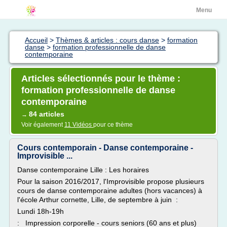
Menu
Accueil
>
Thèmes & articles : cours danse
>
formation
danse
>
formation professionnelle de danse
contemporaine
Articles sélectionnés pour le thème :
formation professionnelle de danse
contemporaine
84 articles
→
Voir également
11 Vidéos
pour ce thème
Cours contemporain - Danse contemporaine -
Improvisible ...
Danse contemporaine Lille : Les horaires
Pour la saison 2016/2017, l'Improvisible propose plusieurs
cours de danse contemporaine adultes (hors vacances) à
l'école Arthur cornette, Lille, de septembre à juin :
Lundi 18h-19h
: Impression corporelle - cours seniors (60 ans et plus)