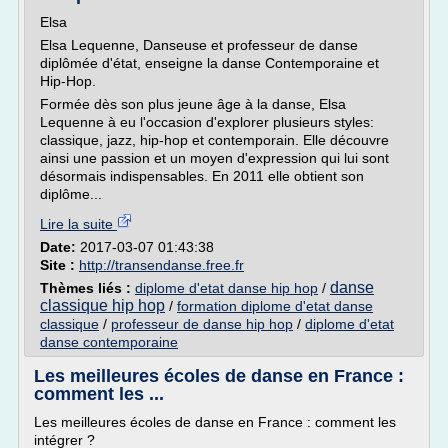
Elsa
Elsa Lequenne, Danseuse et professeur de danse
diplômée d'état, enseigne la danse Contemporaine et
Hip-Hop.
Formée dès son plus jeune âge à la danse, Elsa
Lequenne à eu l'occasion d'explorer plusieurs styles:
classique, jazz, hip-hop et contemporain. Elle découvre
ainsi une passion et un moyen d'expression qui lui sont
désormais indispensables. En 2011 elle obtient son
diplôme...
Lire la suite
Date:
2017-03-07 01:43:38
Site :
http://transendanse.free.fr
danse
Thèmes liés :
diplome d'etat danse hip hop
/
classique hip hop
/
formation diplome d'etat danse
classique
/
professeur de danse hip hop
/
diplome d'etat
danse contemporaine
Les meilleures écoles de danse en France :
comment les ...
Les meilleures écoles de danse en France : comment les
intégrer ?