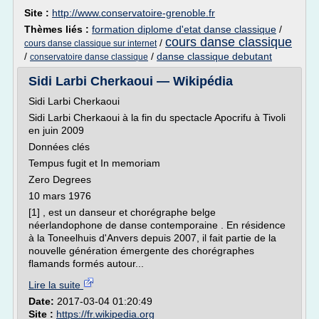
Site :
http://www.conservatoire-grenoble.fr
Thèmes liés :
formation diplome d'etat danse classique
/
cours danse classique
/
cours danse classique sur internet
/
/
danse classique debutant
conservatoire danse classique
Sidi Larbi Cherkaoui — Wikipédia
Sidi Larbi Cherkaoui
Sidi Larbi Cherkaoui à la fin du spectacle Apocrifu à Tivoli
en juin 2009
Données clés
Tempus fugit et In memoriam
Zero Degrees
10 mars 1976
[1] , est un danseur et chorégraphe belge
néerlandophone de danse contemporaine . En résidence
à la Toneelhuis d'Anvers depuis 2007, il fait partie de la
nouvelle génération émergente des chorégraphes
flamands formés autour...
Lire la suite
Date:
2017-03-04 01:20:49
Site :
https://fr.wikipedia.org