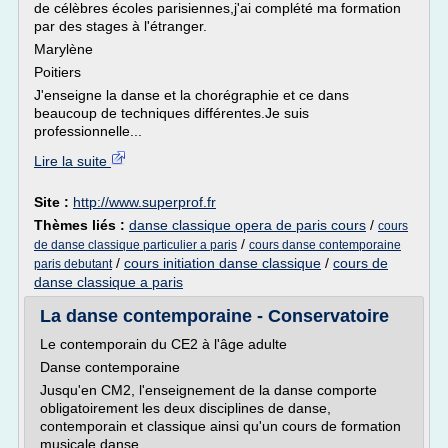
de célèbres écoles parisiennes,j'ai complété ma formation
par des stages à l'étranger.
Marylène
Poitiers
J'enseigne la danse et la chorégraphie et ce dans
beaucoup de techniques différentes.Je suis
professionnelle...
Lire la suite
Site :
http://www.superprof.fr
Thèmes liés :
danse classique opera de paris cours
/
cours
/
de danse classique particulier a paris
cours danse contemporaine
/
cours initiation danse classique
/
cours de
paris debutant
danse classique a paris
La danse contemporaine - Conservatoire
Le contemporain du CE2 à l'âge adulte
Danse contemporaine
Jusqu'en CM2, l'enseignement de la danse comporte
obligatoirement les deux disciplines de danse,
contemporain et classique ainsi qu'un cours de formation
musicale danse.