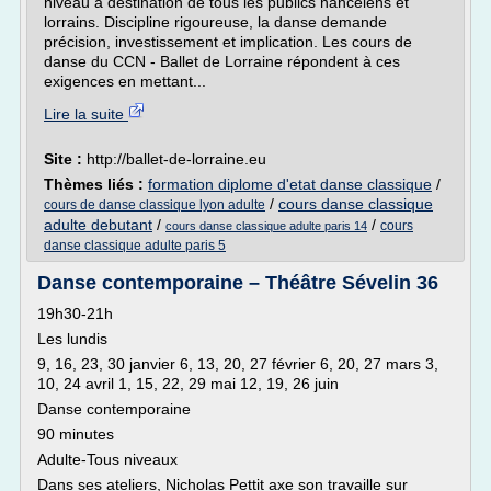
niveau à destination de tous les publics nancéiens et
lorrains. Discipline rigoureuse, la danse demande
précision, investissement et implication. Les cours de
danse du CCN - Ballet de Lorraine répondent à ces
exigences en mettant...
Lire la suite
Site :
http://ballet-de-lorraine.eu
Thèmes liés :
formation diplome d'etat danse classique
/
/
cours danse classique
cours de danse classique lyon adulte
adulte debutant
/
/
cours
cours danse classique adulte paris 14
danse classique adulte paris 5
Danse contemporaine – Théâtre Sévelin 36
19h30-21h
Les lundis
9, 16, 23, 30 janvier 6, 13, 20, 27 février 6, 20, 27 mars 3,
10, 24 avril 1, 15, 22, 29 mai 12, 19, 26 juin
Danse contemporaine
90 minutes
Adulte-Tous niveaux
Dans ses ateliers, Nicholas Pettit axe son travaille sur