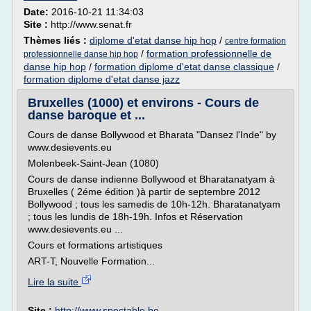
Date:
2016-10-21 11:34:03
Site :
http://www.senat.fr
Thèmes liés :
diplome d'etat danse hip hop
/
centre formation
/
formation professionnelle de
professionnelle danse hip hop
danse hip hop
/
formation diplome d'etat danse classique
/
formation diplome d'etat danse jazz
Bruxelles (1000) et environs - Cours de
danse baroque et ...
Cours de danse Bollywood et Bharata "Dansez l'Inde" by
www.desievents.eu
Molenbeek-Saint-Jean (1080)
Cours de danse indienne Bollywood et Bharatanatyam à
Bruxelles ( 2éme édition )à partir de septembre 2012
Bollywood ; tous les samedis de 10h-12h. Bharatanatyam
; tous les lundis de 18h-19h. Infos et Réservation
www.desievents.eu ...
Cours et formations artistiques
ART-T, Nouvelle Formation...
Lire la suite
Site :
http://www.spectable.be