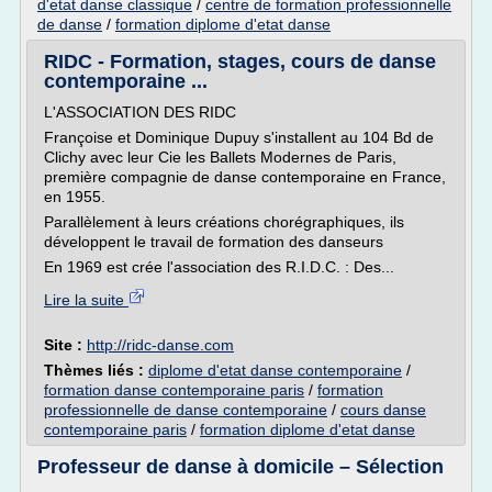
d'etat danse classique
/
centre de formation professionnelle
de danse
/
formation diplome d'etat danse
RIDC - Formation, stages, cours de danse
contemporaine ...
L'ASSOCIATION DES RIDC
Françoise et Dominique Dupuy s'installent au 104 Bd de
Clichy avec leur Cie les Ballets Modernes de Paris,
première compagnie de danse contemporaine en France,
en 1955.
Parallèlement à leurs créations chorégraphiques, ils
développent le travail de formation des danseurs
En 1969 est crée l'association des R.I.D.C. : Des...
Lire la suite
Site :
http://ridc-danse.com
Thèmes liés :
diplome d'etat danse contemporaine
/
formation danse contemporaine paris
/
formation
professionnelle de danse contemporaine
/
cours danse
contemporaine paris
/
formation diplome d'etat danse
Professeur de danse à domicile – Sélection