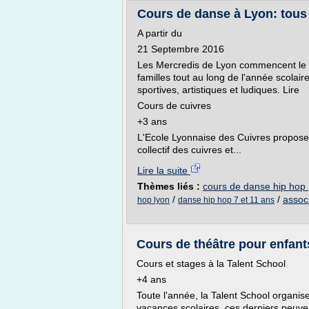
Cours de danse à Lyon: tous
A partir du
21 Septembre 2016
Les Mercredis de Lyon commencent le
familles tout au long de l'année scolair
sportives, artistiques et ludiques. Lire
Cours de cuivres
+3 ans
L'Ecole Lyonnaise des Cuivres propose 
collectif des cuivres et...
Lire la suite
Thèmes liés :
cours de danse hip hop 
/
/
assoc
hop lyon
danse hip hop 7 et 11 ans
Cours de théâtre pour enfants
Cours et stages à la Talent School
+4 ans
Toute l'année, la Talent School organis
vacances scolaires, ces derniers peuve