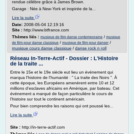
rendue célèbre grâce à James Brown.
Garage : Née à New-York et inspirée de la...
Lire la suite
Date:
2008-05-04 12:19:16
Site :
http://www.btfrance.com
Thèmes liés :
/
musique de film danse contemporaine
musique
/
/
de film pour danse classique
musique de film pour danser
musique cours danse classique
/
danse rock n roll
Réseau In-Terre-Actif - Dossier : L'Histoire
de la traite ...
Entre le 15e et le 19e siècle eut lieu un événement qui
marqua l'histoire de l'humanité : " La traite des Noirs ". À
cette époque, les Européens amenèrent entre 10 et 12
millions d'esclaves africains en Amérique, par bateau. Cet
événement a marqué de façon particulière le cours de
l'histoire sur tout le continent américain.
Pour bien comprendre les raisons qui ont poussé les...
Lire la suite
Site :
http://in-terre-actif.com