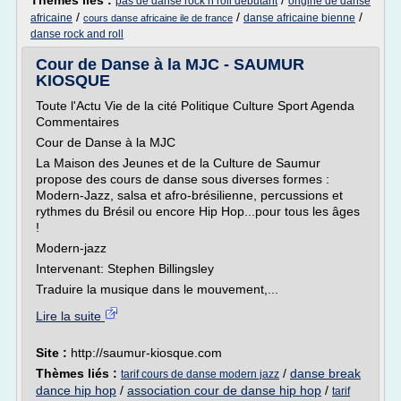
Thèmes liés :
/
pas de danse rock n roll debutant
origine de danse
/
/
/
africaine
danse africaine bienne
cours danse africaine ile de france
danse rock and roll
Cour de Danse à la MJC - SAUMUR
KIOSQUE
Toute l'Actu Vie de la cité Politique Culture Sport Agenda
Commentaires
Cour de Danse à la MJC
La Maison des Jeunes et de la Culture de Saumur
propose des cours de danse sous diverses formes :
Modern-Jazz, salsa et afro-brésilienne, percussions et
rythmes du Brésil ou encore Hip Hop...pour tous les âges
!
Modern-jazz
Intervenant: Stephen Billingsley
Traduire la musique dans le mouvement,...
Lire la suite
Site :
http://saumur-kiosque.com
Thèmes liés :
/
danse break
tarif cours de danse modern jazz
dance hip hop
/
association cour de danse hip hop
/
tarif