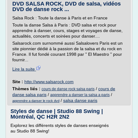
DVD SALSA ROCK, DVD de salsa, vidéos
DVD de danse rock ...
Salsa Rock : Toute la danse à Paris et en France
Toute la danse Salsa à Paris : DVD salsa et rock pour
apprendre à danser, cours, stages et voyages de danse,
actualités, concerts et soirées pour danser....
Salsarock.com surnommé aussi Salsalovers Paris est un
site pionnier dédié à la passion de la salsa et du rock en
France. Il fut fondé courant 1998 par " El Maestro " pour
fournir...
Lire la suite
Site :
http://www.salsarock.com
Thèmes liés :
/
cours de
cours de danse rock salsa paris
danse salsa paris
/
/
apprendre a danser la salsa a paris
/
salsa danse paris
apprendre a danser le rock dvd
Styles de danse | Studio 88 Swing |
Montréal, QC H2R 2N2
Explorez les différents styles de danses enseignés
au Studio 88 Swing!