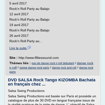
5 avril 2017
Rock'n Roll Party au Balajo
12 avril 2017
Rock'n Roll Party au Balajo
19 avril 2017
Rock'n Roll Party au Balajo
26 avril 2017
Rock'n Roll Party au...
Lire la suite
Site :
http://www.fiftiessound.com
Thèmes liés :
/
danse rock
pas de danse rock n roll debutant
n roll
/
/
/
soiree danse rock paris
danse rock and roll
danse rock
paris
DVD SALSA Rock Tango KIZOMBA Bachata
en français chez ...
Salsa Swing Productions
Salsa Swing Productions est basée sur Paris et possède un
catalogue de plus de 30 DVD en langue française issus de
la réalité pratique de la piste de danse. L' objectif de Salsa