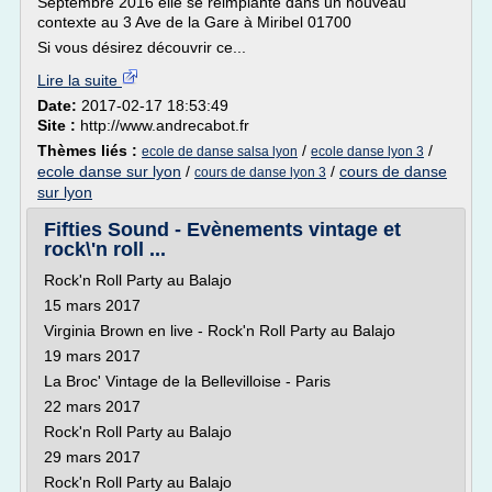
Septembre 2016 elle se réimplante dans un nouveau
contexte au 3 Ave de la Gare à Miribel 01700
Si vous désirez découvrir ce...
Lire la suite
Date:
2017-02-17 18:53:49
Site :
http://www.andrecabot.fr
Thèmes liés :
/
/
ecole de danse salsa lyon
ecole danse lyon 3
ecole danse sur lyon
/
/
cours de danse
cours de danse lyon 3
sur lyon
Fifties Sound - Evènements vintage et
rock\'n roll ...
Rock'n Roll Party au Balajo
15 mars 2017
Virginia Brown en live - Rock'n Roll Party au Balajo
19 mars 2017
La Broc' Vintage de la Bellevilloise - Paris
22 mars 2017
Rock'n Roll Party au Balajo
29 mars 2017
Rock'n Roll Party au Balajo