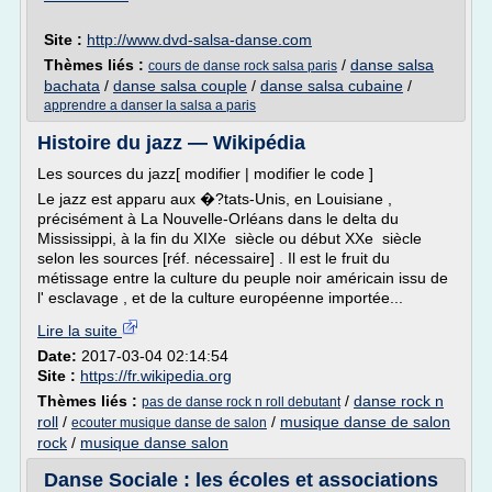
Site :
http://www.dvd-salsa-danse.com
Thèmes liés :
/
danse salsa
cours de danse rock salsa paris
bachata
/
danse salsa couple
/
danse salsa cubaine
/
apprendre a danser la salsa a paris
Histoire du jazz — Wikipédia
Les sources du jazz[ modifier | modifier le code ]
Le jazz est apparu aux �?tats-Unis, en Louisiane ,
précisément à La Nouvelle-Orléans dans le delta du
Mississippi, à la fin du XIXe siècle ou début XXe siècle
selon les sources [réf. nécessaire] . Il est le fruit du
métissage entre la culture du peuple noir américain issu de
l' esclavage , et de la culture européenne importée...
Lire la suite
Date:
2017-03-04 02:14:54
Site :
https://fr.wikipedia.org
Thèmes liés :
/
danse rock n
pas de danse rock n roll debutant
roll
/
/
musique danse de salon
ecouter musique danse de salon
rock
/
musique danse salon
Danse Sociale : les écoles et associations