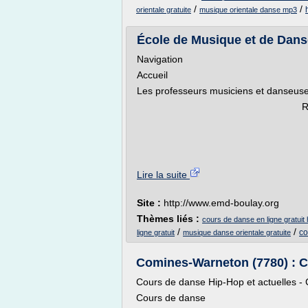
/
/
orientale gratuite
musique orientale danse mp3
École de Musique et de Dan
Navigation
Accueil
Les professeurs musiciens et danseuses
Réservez vos
.
Lire la suite
Site :
http://www.emd-boulay.org
Thèmes liés :
cours de danse en ligne gratuit 
/
/
co
ligne gratuit
musique danse orientale gratuite
Comines-Warneton (7780) : Co
Cours de danse Hip-Hop et actuelles 
Cours de danse