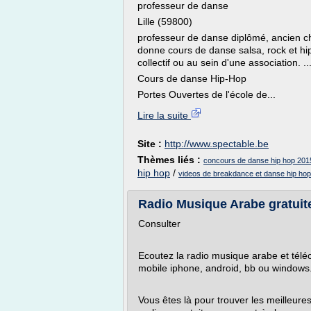
professeur de danse
Lille (59800)
professeur de danse diplômé, ancien c
donne cours de danse salsa, rock et hip 
collectif ou au sein d'une association. ..
Cours de danse Hip-Hop
Portes Ouvertes de l'école de...
Lire la suite
Site :
http://www.spectable.be
Thèmes liés :
concours de danse hip hop 201
hip hop
/
videos de breakdance et danse hip hop
Radio Musique Arabe gratuit
Consulter
Ecoutez la radio musique arabe et téléc
mobile iphone, android, bb ou windows
Vous êtes là pour trouver les meilleur