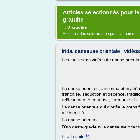
Articles sélectionnés pour l
gratuite
9 articles
→
Aucune vidéo sélectionnée pour ce thème
Irida, danseuse orientale : vidéo
Les meilleures vidéos de danse orienta
La danse orientale, ancienne et mystérieu
franchise, séduction et décence, traditio
relâchement et maîtrise, harmonie et es
La danse orientale qui glorifie le corp
et l'humilité.
La danse orientale...
D'un geste gracieux la danseuse orienta
Lire la suite