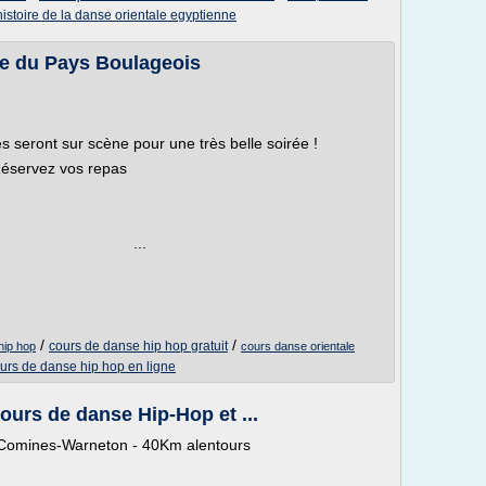
histoire de la danse orientale egyptienne
se du Pays Boulageois
 seront sur scène pour une très belle soirée !
 repas
..
/
/
cours de danse hip hop gratuit
hip hop
cours danse orientale
urs de danse hip hop en ligne
urs de danse Hip-Hop et ...
- Comines-Warneton - 40Km alentours