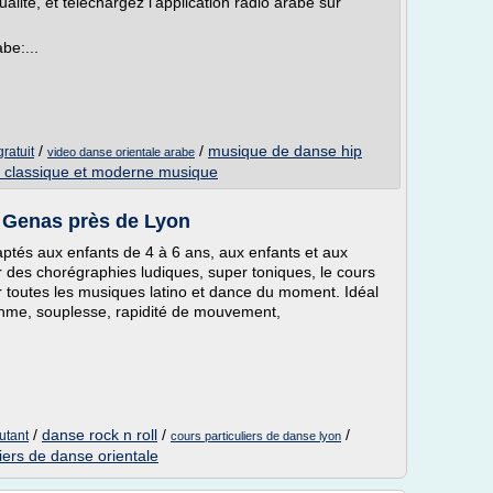
alité, et téléchargez l'application radio arabe sur
be:...
/
/
musique de danse hip
ratuit
video danse orientale arabe
 classique et moderne musique
 Genas près de Lyon
ptés aux enfants de 4 à 6 ans, aux enfants et aux
des chorégraphies ludiques, super toniques, le cours
ur toutes les musiques latino et dance du moment. Idéal
ythme, souplesse, rapidité de mouvement,
/
danse rock n roll
/
/
utant
cours particuliers de danse lyon
liers de danse orientale