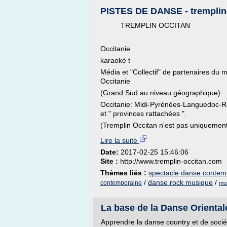
PISTES DE DANSE - tremplin
TREMPLIN OCCITAN
Occitanie
karaoké t
Média et "Collectif" de partenaires du
Occitanie
(Grand Sud au niveau géographique):
Occitanie: Midi-Pyrénées-Languedoc-Ro
et " provinces rattachées ".
(Tremplin Occitan n'est pas uniquement 
Lire la suite
Date:
2017-02-25 15:46:06
Site :
http://www.tremplin-occitan.com
Thèmes liés :
spectacle danse contemp
/
danse rock musique
/
contemporaine
mus
La base de la Danse Oriental
Apprendre la danse country et de socié