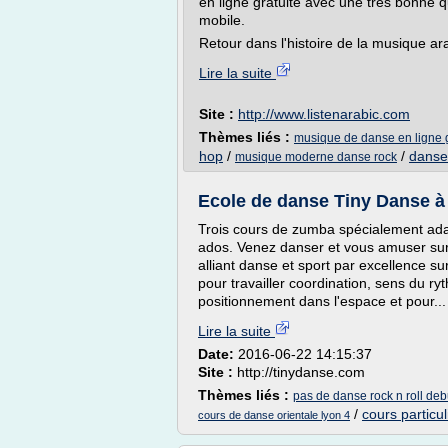
en ligne gratuite avec une très bonne qu
mobile.
Retour dans l'histoire de la musique ara
Lire la suite
Site :
http://www.listenarabic.com
Thèmes liés :
musique de danse en ligne g
hop
/
/
danse
musique moderne danse rock
Ecole de danse Tiny Danse à
Trois cours de zumba spécialement ada
ados. Venez danser et vous amuser sur 
alliant danse et sport par excellence s
pour travailler coordination, sens du r
positionnement dans l'espace et pour...
Lire la suite
Date:
2016-06-22 14:15:37
Site :
http://tinydanse.com
Thèmes liés :
pas de danse rock n roll deb
/
cours particu
cours de danse orientale lyon 4