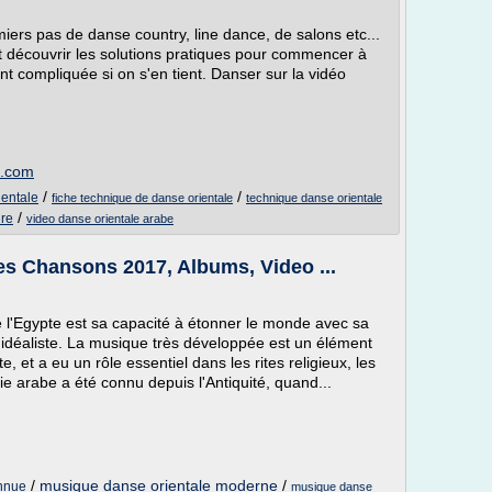
miers pas de danse country, line dance, de salons etc...
et découvrir les solutions pratiques pour commencer à
nt compliquée si on s'en tient. Danser sur la vidéo
t.com
/
/
ientale
fiche technique de danse orientale
technique danse orientale
/
dre
video danse orientale arabe
s Chansons 2017, Albums, Video ...
e l'Egypte est sa capacité à étonner le monde avec sa
 idéaliste. La musique très développée est un élément
, et a eu un rôle essentiel dans les rites religieux, les
e arabe a été connu depuis l'Antiquité, quand...
/
musique danse orientale moderne
/
onnue
musique danse