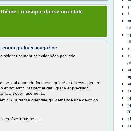
p
e thème : musique danse orientale
h
y
c
s
lil
s, cours gratuits, magazine.
m
m
le soigneusement sélectionnées par Irida.
y
v
hi
se, qui a tant de facettes : gaieté et tristesse, jeu et
v
n et novation, respect et défi, grâce et précision,
c
prit, art et amusement...
s
s féminin, la danse orientale qui demande une dévotion
s
2
le enlève lentement...
c
c