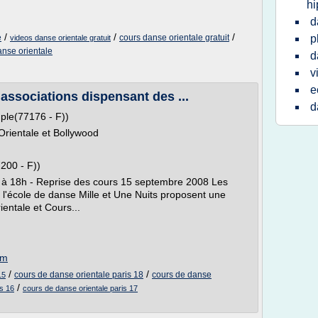
hi
d
/
/
/
e
cours danse orientale gratuit
p
videos danse orientale gratuit
anse orientale
d
v
e
 associations dispensant des ...
d
ple(77176 - F))
Orientale et Bollywood
200 - F))
 à 18h - Reprise des cours 15 septembre 2008 Les
 l'école de danse Mille et Une Nuits proposent une
entale et Cours...
om
/
/
cours de danse orientale paris 18
cours de danse
15
/
is 16
cours de danse orientale paris 17