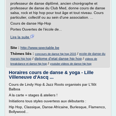
professeur de danse diplômé, ancien chorégraphe et
professeur de danse du Club Med, donne cours de danse
salsa, rock et hip hop pour tout âge et tout niveau. Cours
particulier, collectif ou au sein d'une association. ...
Cours de danse Hip-Hop
Portes Ouvertes de l'école de...
Lire la suite
Site :
http://www.spectable.be
Thèmes liés :
/
ecole de danse du
concours de danse hip hop 2015
/
diplome d'etat danse hip hop
/
marais hip hop
videos de
/
breakdance et danse hip hop
youtube videos de danse hip hop
Horaires cours de danse & yoga - Lille
Villeneuve d'Ascq ...
Cours de Lindy Hop & Jazz Roots organisés par L'Ilôt
Balboa
A la carte = stages & ateliers !
Initiations tous styles ouvertess aux débutants :
Hip Hop, Classique, Danse Africaine, Burlesque, Flamenco,
Bollywood...