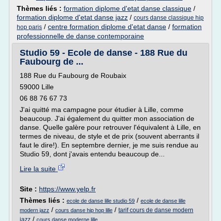
Thèmes liés :
formation diplome d'etat danse classique
/
formation diplome d'etat danse jazz
/
cours danse classique hip
/
centre formation diplome d'etat danse
/
formation
hop paris
professionnelle de danse contemporaine
Studio 59 - Ecole de danse - 188 Rue du
Faubourg de ...
188 Rue du Faubourg de Roubaix
59000 Lille
06 88 76 67 73
J'ai quitté ma campagne pour étudier à Lille, comme
beaucoup. J'ai également du quitter mon association de
danse. Quelle galère pour retrouver l'équivalent à Lille, en
termes de niveau, de style et de prix (souvent aberrants il
faut le dire!). En septembre dernier, je me suis rendue au
Studio 59, dont j'avais entendu beaucoup de...
Lire la suite
Site :
https://www.yelp.fr
Thèmes liés :
/
ecole de danse lille studio 59
ecole de danse lille
/
/
tarif cours de danse modern
modern jazz
cours danse hip hop lille
/
jazz
cours danse moderne lille