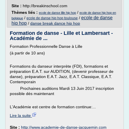
Site :
http://breakinschool.com
Thèmes liés :
/
ecole de danse lille hip hop
ecole de danse hip hop en
ecole de danse
/
/
ecole de danse hip hop toulouse
belgique
hip hop
/
danse break dance hip hop
Formation de danse - Lille et Lambersart -
Académie de ...
Formation Professionnelle Danse à Lille
(à partir de 10 ans)
Formations du danseur interprète (FDI), formations et
préparation E.A.T. sur AUDITION, (devenir professeur de
danse), préparation E.A.T. Jazz, E.A.T. Classique, E.A.T.
Contemporain
Prochaines auditions Mardi 13 Juin 2017 inscription
possible dés maintenant
L'Académie est centre de formation continue:...
Lire la suite
Site :
http://www.academie-de-danse-jacquemin.com