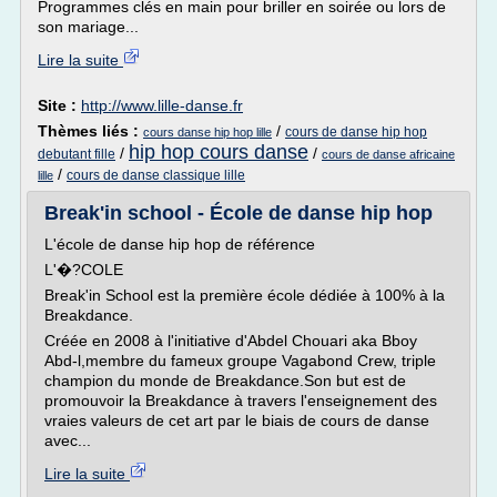
Programmes clés en main pour briller en soirée ou lors de
son mariage...
Lire la suite
Site :
http://www.lille-danse.fr
Thèmes liés :
/
cours de danse hip hop
cours danse hip hop lille
hip hop cours danse
/
/
debutant fille
cours de danse africaine
/
cours de danse classique lille
lille
Break'in school - École de danse hip hop
L'école de danse hip hop de référence
L'�?COLE
Break'in School est la première école dédiée à 100% à la
Breakdance.
Créée en 2008 à l'initiative d'Abdel Chouari aka Bboy
Abd-l,membre du fameux groupe Vagabond Crew, triple
champion du monde de Breakdance.Son but est de
promouvoir la Breakdance à travers l'enseignement des
vraies valeurs de cet art par le biais de cours de danse
avec...
Lire la suite