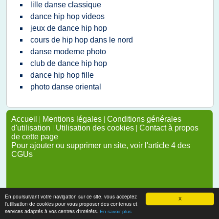
lille danse classique
dance hip hop videos
jeux de dance hip hop
cours de hip hop dans le nord
danse moderne photo
club de dance hip hop
dance hip hop fille
photo danse oriental
Accueil
|
Mentions légales
|
Conditions générales
d'utilisation
|
Utilisation des cookies
|
Contact à propos
de cette page
Pour ajouter ou supprimer un site, voir l'article 4 des
CGUs
En poursuivant votre navigation sur ce site, vous acceptez
X
l'utilisation de cookies pour vous proposer des contenus et
services adaptés à vos centres d'intérêts.
En savoir plus