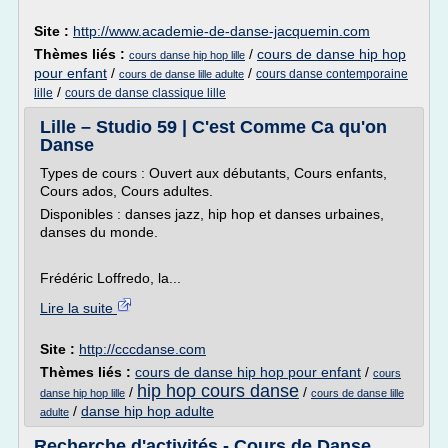
Site :
http://www.academie-de-danse-jacquemin.com
Thèmes liés :
/
cours de danse hip hop
cours danse hip hop lille
pour enfant
/
/
cours danse contemporaine
cours de danse lille adulte
/
lille
cours de danse classique lille
Lille – Studio 59 | C'est Comme Ca qu'on
Danse
Types de cours : Ouvert aux débutants, Cours enfants,
Cours ados, Cours adultes.
Disponibles : danses jazz, hip hop et danses urbaines,
danses du monde.
Frédéric Loffredo, la...
Lire la suite
Site :
http://cccdanse.com
Thèmes liés :
cours de danse hip hop pour enfant
/
cours
hip hop cours danse
/
/
danse hip hop lille
cours de danse lille
/
danse hip hop adulte
adulte
Recherche d'activités - Cours de Danse