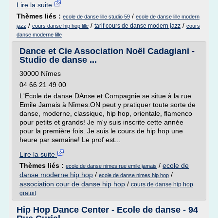
Lire la suite
Thèmes liés :
/
ecole de danse lille studio 59
ecole de danse lille modern
/
/
/
tarif cours de danse modern jazz
jazz
cours danse hip hop lille
cours
danse moderne lille
Dance et Cie Association Noël Cadagiani -
Studio de danse ...
30000 Nîmes
04 66 21 49 00
L'Ecole de danse DAnse et Compagnie se situe à la rue
Emile Jamais à Nîmes.ON peut y pratiquer toute sorte de
danse, moderne, classique, hip hop, orientale, flamenco
pour petits et grands! Je m'y suis inscrite cette année
pour la première fois. Je suis le cours de hip hop une
heure par semaine! Le prof est...
Lire la suite
Thèmes liés :
/
ecole de
ecole de danse nimes rue emile jamais
danse moderne hip hop
/
/
ecole de danse nimes hip hop
association cour de danse hip hop
/
cours de danse hip hop
gratuit
Hip Hop Dance Center - Ecole de danse - 94