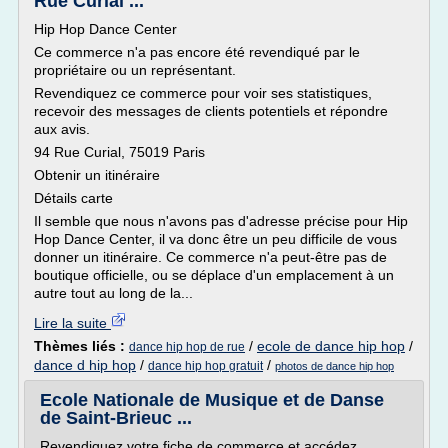
Rue Curial ...
Hip Hop Dance Center
Ce commerce n'a pas encore été revendiqué par le
propriétaire ou un représentant.
Revendiquez ce commerce pour voir ses statistiques,
recevoir des messages de clients potentiels et répondre
aux avis.
94 Rue Curial, 75019 Paris
Obtenir un itinéraire
Détails carte
Il semble que nous n'avons pas d'adresse précise pour Hip
Hop Dance Center, il va donc être un peu difficile de vous
donner un itinéraire. Ce commerce n'a peut-être pas de
boutique officielle, ou se déplace d'un emplacement à un
autre tout au long de la...
Lire la suite
Thèmes liés :
/
ecole de dance hip hop
/
dance hip hop de rue
dance d hip hop
/
/
dance hip hop gratuit
photos de dance hip hop
Ecole Nationale de Musique et de Danse
de Saint-Brieuc ...
Revendiquez votre fiche de commerce et accédez