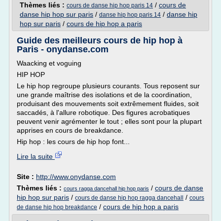
Thèmes liés :
/
cours de
cours de danse hip hop paris 14
danse hip hop sur paris
/
/
danse hip
danse hip hop paris 14
hop sur paris
/
cours de hip hop a paris
Guide des meilleurs cours de hip hop à
Paris - onydanse.com
Waacking et voguing
HIP HOP
Le hip hop regroupe plusieurs courants. Tous reposent sur
une grande maîtrise des isolations et de la coordination,
produisant des mouvements soit extrêmement fluides, soit
saccadés, à l'allure robotique. Des figures acrobatiques
peuvent venir agrémenter le tout ; elles sont pour la plupart
apprises en cours de breakdance.
Hip hop : les cours de hip hop font...
Lire la suite
Site :
http://www.onydanse.com
Thèmes liés :
/
cours de danse
cours ragga dancehall hip hop paris
hip hop sur paris
/
/
cours de danse hip hop ragga dancehall
cours
/
cours de hip hop a paris
de danse hip hop breakdance