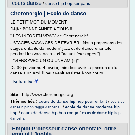
cours danse
/
danse hip hop sur paris
Chorenergie | Ecole de danse
LE PETIT MOT DU MOMENT:
Déjà : BONNE ANNEE A TOUS !!!
" LES INFOS EN VRAC" de Chorénergie!
- STAGES VACANCES DE FEVRIER : Nous proposons des
stages enfants de modern' jazz et de danse orientale
pendant les vacances. ( cf "actualités/ stages ")
- "VIENS AVEC UN OU UNE AMI(e)" :
Du 30 janvier au 4 février, fais découvrir ta passion de la
danse à un ami. Il peut venir assister à ton cours !...
Lire la suite
Site :
http://www.chorenergie.org
Thèmes liés :
cours de danse hip hop pour enfant
/
cours de
/
ecole de danse moderne hip
danse hip hop ragga dancehall
hop
/
cours de danse hip hop ragga
/
cours de danse hip hop
dancehall
Emploi Professeur danse orientale, offre
emploi | Jooble