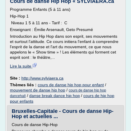
Cours de danse Hip Hop « SYLVIAERA.ca
Programme Enfants (5 à 11 ans)
Hip-Hop 1
Niveau 1 5 à 11 ans - Tarif : C
Enseignant : Émilie Arsenault, Geto Presumé
Introduction au Hip Hop dans son esprit, ses mouvements
et surtout l'attitude. Ce cours initiera l'enfant à comprendre
l'esprit de la danse et l'art du mouvement, ce que nous
appelons le « Show time » ! Les éléments qui forment cet
esprit sont : le théâtre,...
Lire la suite
Site :
http://www.sylviaera.ca
Thèmes liés :
cours de danse hip hop pour enfant
/
mouvement de danse hip hop
/
cours de danse hip hop
/
danse break dance hip hop
/
cours de hip hop
dancehall
pour enfants
Bruxelles-Capitale - Cours de danse Hip-
Hop et actuelles ...
Cours de danse Hip-Hop