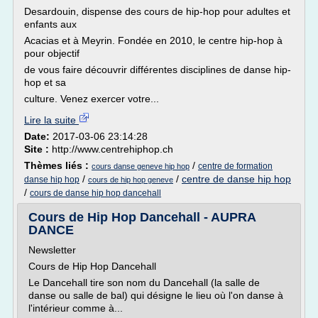
Desardouin, dispense des cours de hip-hop pour adultes et
enfants aux
Acacias et à Meyrin. Fondée en 2010, le centre hip-hop à
pour objectif
de vous faire découvrir différentes disciplines de danse hip-
hop et sa
culture. Venez exercer votre...
Lire la suite
Date:
2017-03-06 23:14:28
Site :
http://www.centrehiphop.ch
Thèmes liés :
/
centre de formation
cours danse geneve hip hop
/
/
centre de danse hip hop
danse hip hop
cours de hip hop geneve
/
cours de danse hip hop dancehall
Cours de Hip Hop Dancehall - AUPRA
DANCE
Newsletter
Cours de Hip Hop Dancehall
Le Dancehall tire son nom du Dancehall (la salle de
danse ou salle de bal) qui désigne le lieu où l'on danse à
l'intérieur comme à...