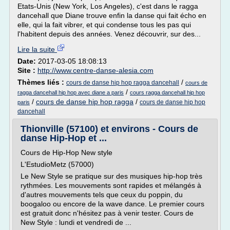
Etats-Unis (New York, Los Angeles), c'est dans le ragga
dancehall que Diane trouve enfin la danse qui fait écho en
elle, qui la fait vibrer, et qui condense tous les pas qui
l'habitent depuis des années. Venez découvrir, sur des...
Lire la suite
Date:
2017-03-05 18:08:13
Site :
http://www.centre-danse-alesia.com
Thèmes liés :
/
cours de danse hip hop ragga dancehall
cours de
/
ragga dancehall hip hop avec diane a paris
cours ragga dancehall hip hop
/
cours de danse hip hop ragga
/
cours de danse hip hop
paris
dancehall
Thionville (57100) et environs - Cours de
danse Hip-Hop et ...
Cours de Hip-Hop New style
L'EstudioMetz (57000)
Le New Style se pratique sur des musiques hip-hop très
rythmées. Les mouvements sont rapides et mélangés à
d'autres mouvements tels que ceux du poppin, du
boogaloo ou encore de la wave dance. Le premier cours
est gratuit donc n'hésitez pas à venir tester. Cours de
New Style : lundi et vendredi de ...