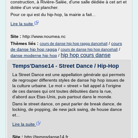
construction, à Rivière-Salée, d'une salle dédiée à cet art et
dotée d'un vrai plancher.
Pour ce qui est du hip-hop, la mairie a fait...
Lire la suite
Site :
http://www.noumea.nc
Thèmes liés :
/
cours
cours de danse hip hop ragga dancehall
de danse hip hop ragga
/
/
cours de danse hip hop dancehall
hip hop cours danse
danse moderne hip hop
/
Temps'Danse14 - Street Dance / Hip-Hop
La Street Dance est une appellation générale qui permets
de regrouper differents styles de danse hip hop issues de
la culture urbaine. Le mot « street » fait appel à l'origine
de ces danses qui ont toutes débutées dans la rue,
d'abord aux Etas-Unis, puis partout dans le monde.
Dans le street dance, on peut parler de break dance, de
locking, de popping, de new jack swing, de house dance
et...
Lire la suite
Site :
http://tempsdanse14.fr