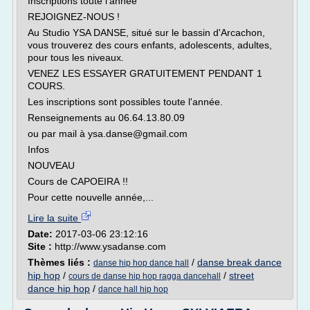
Inscriptions toute l'annee
REJOIGNEZ-NOUS !
Au Studio YSA DANSE, situé sur le bassin d'Arcachon,
vous trouverez des cours enfants, adolescents, adultes,
pour tous les niveaux.
VENEZ LES ESSAYER GRATUITEMENT PENDANT 1
COURS.
Les inscriptions sont possibles toute l'année.
Renseignements au 06.64.13.80.09
ou par mail à ysa.danse@gmail.com
Infos
NOUVEAU
Cours de CAPOEIRA !!
Pour cette nouvelle année,...
Lire la suite
Date:
2017-03-06 23:12:16
Site :
http://www.ysadanse.com
Thèmes liés :
/
danse break dance
danse hip hop dance hall
hip hop
/
/
street
cours de danse hip hop ragga dancehall
dance hip hop
/
dance hall hip hop