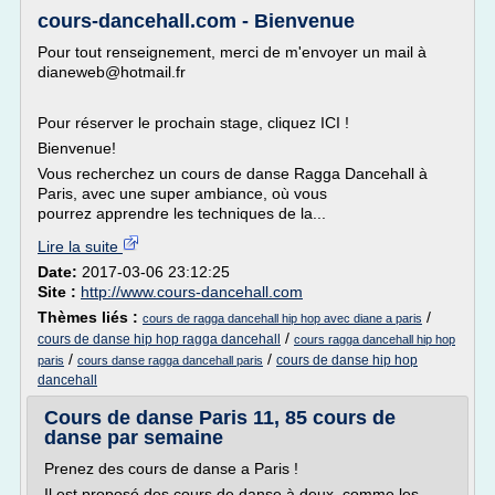
cours-dancehall.com - Bienvenue
Pour tout renseignement, merci de m'envoyer un mail à
dianeweb@hotmail.fr
Pour réserver le prochain stage, cliquez ICI !
Bienvenue!
Vous recherchez un cours de danse Ragga Dancehall à
Paris, avec une super ambiance, où vous
pourrez apprendre les techniques de la...
Lire la suite
Date:
2017-03-06 23:12:25
Site :
http://www.cours-dancehall.com
Thèmes liés :
/
cours de ragga dancehall hip hop avec diane a paris
/
cours de danse hip hop ragga dancehall
cours ragga dancehall hip hop
/
/
cours de danse hip hop
paris
cours danse ragga dancehall paris
dancehall
Cours de danse Paris 11, 85 cours de
danse par semaine
Prenez des cours de danse a Paris !
Il est proposé des cours de danse à deux, comme les