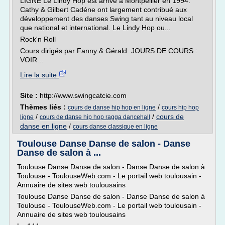
LIGNE Le Lindy Hop est arrivé à Montpellier en 1994.
Cathy & Gilbert Cadéne ont largement contribué aux
développement des danses Swing tant au niveau local
que national et international. Le Lindy Hop ou...
Rock'n Roll
Cours dirigés par Fanny & Gérald JOURS DE COURS :
VOIR...
Lire la suite
Site :
http://www.swingcatcie.com
Thèmes liés :
/
cours de danse hip hop en ligne
cours hip hop
/
/
cours de
ligne
cours de danse hip hop ragga dancehall
danse en ligne
/
cours danse classique en ligne
Toulouse Danse Danse de salon - Danse
Danse de salon à ...
Toulouse Danse Danse de salon - Danse Danse de salon à
Toulouse - ToulouseWeb.com - Le portail web toulousain -
Annuaire de sites web toulousains
Toulouse Danse Danse de salon - Danse Danse de salon à
Toulouse - ToulouseWeb.com - Le portail web toulousain -
Annuaire de sites web toulousains