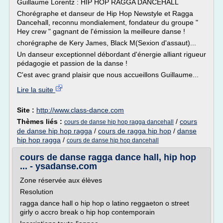
Guillaume Lorentz : HIP HOP RAGGA DANCEHALL
Chorégraphe et danseur de Hip Hop Newstyle et Ragga
Dancehall, reconnu mondialement, fondateur du groupe "
Hey crew " gagnant de l'émission la meilleure danse !
chorégraphe de Kery James, Black M(Sexion d'assaut)...
Un danseur exceptionnel débordant d'énergie alliant rigueur
pédagogie et passion de la danse !
C'est avec grand plaisir que nous accueillons Guillaume...
Lire la suite
Site :
http://www.class-dance.com
Thèmes liés :
/
cours
cours de danse hip hop ragga dancehall
de danse hip hop ragga
/
cours de ragga hip hop
/
danse
hip hop ragga
/
cours de danse hip hop dancehall
cours de danse ragga dance hall, hip hop
... - ysadanse.com
Zone réservée aux élèves
Resolution
ragga dance hall o hip hop o latino reggaeton o street
girly o accro break o hip hop contemporain