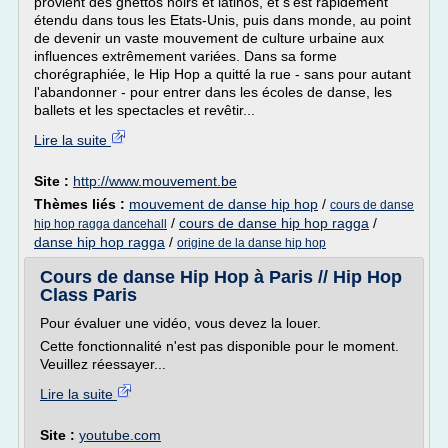
provient des ghettos noirs et latinos, et s'est rapidement
étendu dans tous les Etats-Unis, puis dans monde, au point
de devenir un vaste mouvement de culture urbaine aux
influences extrêmement variées. Dans sa forme
chorégraphiée, le Hip Hop a quitté la rue - sans pour autant
l'abandonner - pour entrer dans les écoles de danse, les
ballets et les spectacles et revêtir...
Lire la suite
Site :
http://www.mouvement.be
Thèmes liés :
mouvement de danse hip hop
/
cours de danse
/
cours de danse hip hop ragga
/
hip hop ragga dancehall
danse hip hop ragga
/
origine de la danse hip hop
Cours de danse Hip Hop à Paris // Hip Hop
Class Paris
Pour évaluer une vidéo, vous devez la louer.
Cette fonctionnalité n'est pas disponible pour le moment.
Veuillez réessayer...
Lire la suite
Site :
youtube.com