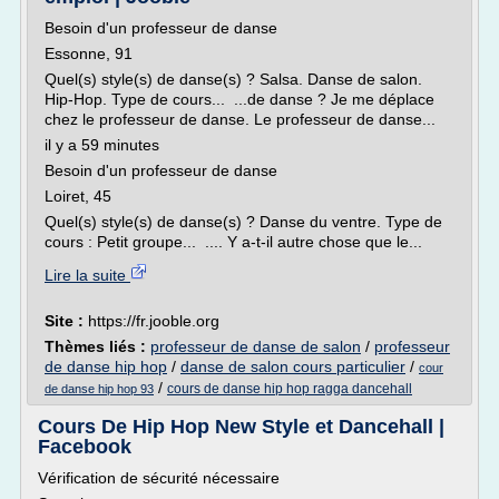
Besoin d'un professeur de danse
Essonne, 91
Quel(s) style(s) de danse(s) ? Salsa. Danse de salon.
Hip-Hop. Type de cours... ...de danse ? Je me déplace
chez le professeur de danse. Le professeur de danse...
il y a 59 minutes
Besoin d'un professeur de danse
Loiret, 45
Quel(s) style(s) de danse(s) ? Danse du ventre. Type de
cours : Petit groupe... .... Y a-t-il autre chose que le...
Lire la suite
Site :
https://fr.jooble.org
Thèmes liés :
professeur de danse de salon
/
professeur
de danse hip hop
/
danse de salon cours particulier
/
cour
/
cours de danse hip hop ragga dancehall
de danse hip hop 93
Cours De Hip Hop New Style et Dancehall |
Facebook
Vérification de sécurité nécessaire