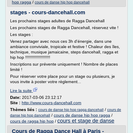
hop ragga
/
cours de danse hip hop dancehall
stages - cours-dancehall.com
Les prochains stages adultes de Ragga Dancehall
Les prochains stages de Ragga Dancehall, réservez vite !
Les stages :
Venez partager avec nous ces 3h d'énergie, dans une
ambiance conviviale, tropicale et festive ! Chaleur des îles,
technique, musique jamaicaine, steps dancehall, ragga et
hip hop !!!!!!!!!!!!!!!!!!!!!
Inscriptions sur prévente uniquement ! Nombre de places
limité !
Pour réserver votre place pour un stage ou plusieurs, je
vous invite à poster votre règlement...
Lire la suite
Date:
2017-03-06 23:12:17
Site :
http://www.cours-dancehall.com
Thèmes liés :
/
cours de danse hip hop ragga dancehall
cours de
/
cours de danse hip hop ragga
/
danse hip hop dancehall
cours et stage de danse
cours de ragga hip hop
/
Cours de Ragga Dance Hall à Paris -