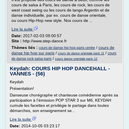
cours de salsa à Paris, les cours de rock, les cours de
west coast swing ou les cours de tango Argentin et de
danse individuelle, par ex. cours de danse orientale,
ou cours Hip-Hop new style. Nos cours de ...
Lire la suite
Date:
2017-02-03 09:00:57
Site :
http://www.step-dance.fr
Thèmes liés :
/
cours de
cours de danse hip hop paris centre
danse hip hop sur paris
/
/
cours
cours de danse orientale paris 11
/
de danse rock salsa paris
cours danse orientale paris 12
Keydah: COURS HIP HOP DANCEHALL -
VANNES - (56)
Keydah
Présentation!
Danseuse chorégraphe et chanteuse comédienne aprés sa
participation à l'émission POP STAR 3 sur M6, KEYDAH
cumule les facettes et privilégie le partage dans toutes
démarches, son enseignement se...
Lire la suite
Date:
2014-10-05 03:23:17