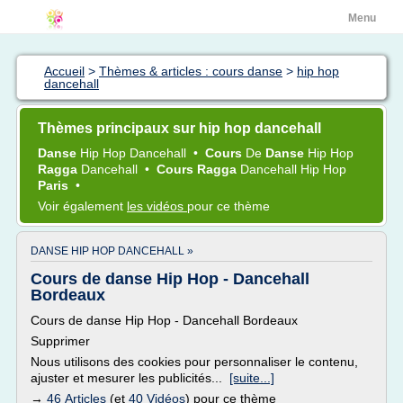
Menu
Accueil
>
Thèmes & articles : cours danse
>
hip hop
dancehall
Thèmes principaux sur hip hop dancehall
Danse
Hip Hop Dancehall
•
Cours
De
Danse
Hip Hop
Ragga
Dancehall
•
Cours Ragga
Dancehall Hip Hop
Paris
•
Voir également
les vidéos
pour ce thème
DANSE HIP HOP DANCEHALL »
Cours de danse Hip Hop - Dancehall
Bordeaux
Cours de danse Hip Hop - Dancehall Bordeaux
Supprimer
Nous utilisons des cookies pour personnaliser le contenu,
ajuster et mesurer les publicités...
[suite...]
→
46 Articles
(et
40 Vidéos
) pour ce thème