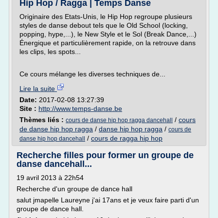
Hip Hop / Ragga | Temps Danse
Originaire des Etats-Unis, le Hip Hop regroupe plusieurs
styles de danse debout tels que le Old School (locking,
popping, hype,...), le New Style et le Sol (Break Dance,...)
Énergique et particulièrement rapide, on la retrouve dans
les clips, les spots...
Ce cours mélange les diverses techniques de...
Lire la suite
Date:
2017-02-08 13:27:39
Site :
http://www.temps-danse.be
Thèmes liés :
/
cours
cours de danse hip hop ragga dancehall
de danse hip hop ragga
/
danse hip hop ragga
/
cours de
/
cours de ragga hip hop
danse hip hop dancehall
Recherche filles pour former un groupe de
danse dancehall...
19 avril 2013 à 22h54
Recherche d'un groupe de dance hall
salut jmapelle Laureyne j'ai 17ans et je veux faire parti d'un
groupe de dance hall.