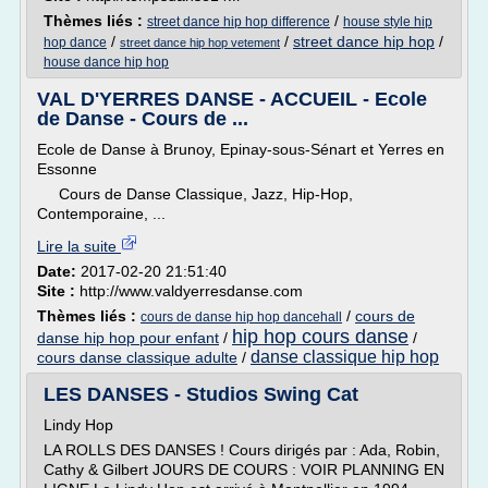
Thèmes liés :
/
street dance hip hop difference
house style hip
/
/
street dance hip hop
/
hop dance
street dance hip hop vetement
house dance hip hop
VAL D'YERRES DANSE - ACCUEIL - Ecole
de Danse - Cours de ...
Ecole de Danse à Brunoy, Epinay-sous-Sénart et Yerres en
Essonne
Cours de Danse Classique, Jazz, Hip-Hop,
Contemporaine, ...
Lire la suite
Date:
2017-02-20 21:51:40
Site :
http://www.valdyerresdanse.com
Thèmes liés :
/
cours de
cours de danse hip hop dancehall
hip hop cours danse
danse hip hop pour enfant
/
/
danse classique hip hop
cours danse classique adulte
/
LES DANSES - Studios Swing Cat
Lindy Hop
LA ROLLS DES DANSES ! Cours dirigés par : Ada, Robin,
Cathy & Gilbert JOURS DE COURS : VOIR PLANNING EN