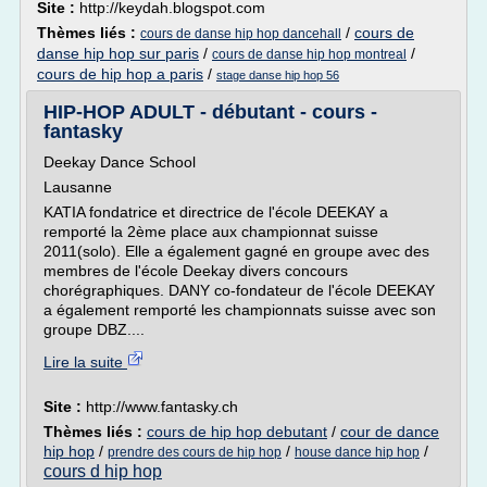
Site :
http://keydah.blogspot.com
Thèmes liés :
/
cours de
cours de danse hip hop dancehall
danse hip hop sur paris
/
/
cours de danse hip hop montreal
cours de hip hop a paris
/
stage danse hip hop 56
HIP-HOP ADULT - débutant - cours -
fantasky
Deekay Dance School
Lausanne
KATIA fondatrice et directrice de l'école DEEKAY a
remporté la 2ème place aux championnat suisse
2011(solo). Elle a également gagné en groupe avec des
membres de l'école Deekay divers concours
chorégraphiques. DANY co-fondateur de l'école DEEKAY
a également remporté les championnats suisse avec son
groupe DBZ....
Lire la suite
Site :
http://www.fantasky.ch
Thèmes liés :
cours de hip hop debutant
/
cour de dance
hip hop
/
/
/
prendre des cours de hip hop
house dance hip hop
cours d hip hop