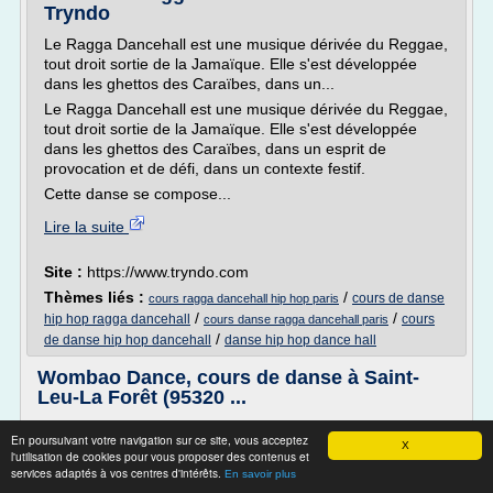
Tryndo
Le Ragga Dancehall est une musique dérivée du Reggae,
tout droit sortie de la Jamaïque. Elle s'est développée
dans les ghettos des Caraïbes, dans un...
Le Ragga Dancehall est une musique dérivée du Reggae,
tout droit sortie de la Jamaïque. Elle s'est développée
dans les ghettos des Caraïbes, dans un esprit de
provocation et de défi, dans un contexte festif.
Cette danse se compose...
Lire la suite
Site :
https://www.tryndo.com
Thèmes liés :
/
cours de danse
cours ragga dancehall hip hop paris
/
/
hip hop ragga dancehall
cours
cours danse ragga dancehall paris
/
de danse hip hop dancehall
danse hip hop dance hall
Wombao Dance, cours de danse à Saint-
Leu-La Forêt (95320 ...
Types de danses enseignées :
En poursuivant votre navigation sur ce site, vous acceptez
X
Salsa cubaine, Salsa portoricaine, Bachata authentique,
l'utilisation de cookies pour vous proposer des contenus et
services adaptés à vos centres d'intérêts.
Kizomba, Latin Dance, Samba Bresilienne, Semba, Zumba,
En savoir plus