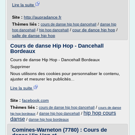
Lire la suite
Site :
http://aupradance.fr
Thèmes liés :
/
cours de danse hip hop dancehall
danse hip
/
/
cour de dance hip hop
/
hop dancehall
hip hop dancehall
salle de danse hip hop
Cours de danse Hip Hop - Dancehall
Bordeaux
Cours de danse Hip Hop - Dancehall Bordeaux
Supprimer
Nous utilisons des cookies pour personnaliser le contenu,
ajuster et mesurer les publicités...
Lire la suite
Site :
facebook.com
Thèmes liés :
/
cours de danse hip hop dancehall
cours de danse
hip hop cours
/
/
danse hip hop dancehall
hip hop bordeaux
danse
/
danse hip hop bordeaux
Comines-Warneton (7780) : Cours de