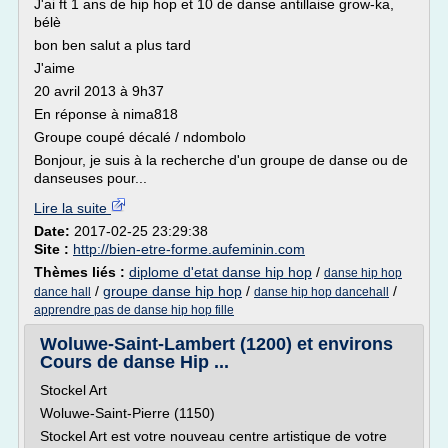
J'ai ft 1 ans de hip hop et 10 de danse antillaise grow-ka,
bélè
bon ben salut a plus tard
J'aime
20 avril 2013 à 9h37
En réponse à nima818
Groupe coupé décalé / ndombolo
Bonjour, je suis à la recherche d'un groupe de danse ou de
danseuses pour...
Lire la suite
Date:
2017-02-25 23:29:38
Site :
http://bien-etre-forme.aufeminin.com
Thèmes liés :
diplome d'etat danse hip hop
/
danse hip hop
/
groupe danse hip hop
/
/
dance hall
danse hip hop dancehall
apprendre pas de danse hip hop fille
Woluwe-Saint-Lambert (1200) et environs
Cours de danse Hip ...
Stockel Art
Woluwe-Saint-Pierre (1150)
Stockel Art est votre nouveau centre artistique de votre