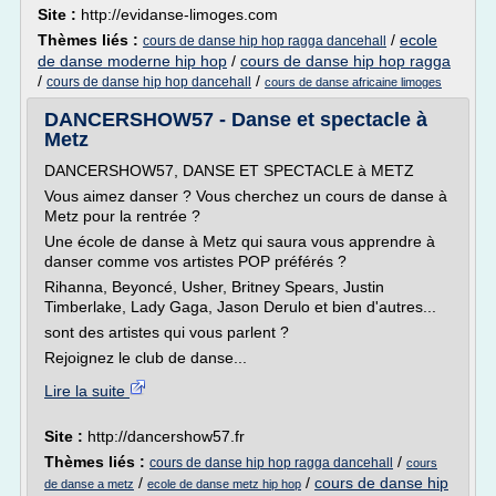
Site :
http://evidanse-limoges.com
Thèmes liés :
/
ecole
cours de danse hip hop ragga dancehall
de danse moderne hip hop
/
cours de danse hip hop ragga
/
/
cours de danse hip hop dancehall
cours de danse africaine limoges
DANCERSHOW57 - Danse et spectacle à
Metz
DANCERSHOW57, DANSE ET SPECTACLE à METZ
Vous aimez danser ? Vous cherchez un cours de danse à
Metz pour la rentrée ?
Une école de danse à Metz qui saura vous apprendre à
danser comme vos artistes POP préférés ?
Rihanna, Beyoncé, Usher, Britney Spears, Justin
Timberlake, Lady Gaga, Jason Derulo et bien d'autres...
sont des artistes qui vous parlent ?
Rejoignez le club de danse...
Lire la suite
Site :
http://dancershow57.fr
Thèmes liés :
/
cours de danse hip hop ragga dancehall
cours
/
/
cours de danse hip
de danse a metz
ecole de danse metz hip hop