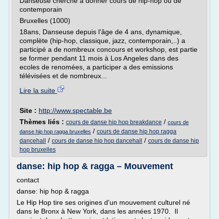
Danseuse cherche a donner cours de hip-hop ou de
contemporain
Bruxelles (1000)
18ans, Danseuse depuis l'âge de 4 ans, dynamique,
complète (hip-hop, classique, jazz, contemporain,..) a
participé a de nombreux concours et workshop, est partie
se former pendant 11 mois à Los Angeles dans des
ecoles de renomées, a participer a des emissions
télévisées et de nombreux...
Lire la suite
Site :
http://www.spectable.be
Thèmes liés :
/
cours de danse hip hop breakdance
cours de
/
cours de danse hip hop ragga
danse hip hop ragga bruxelles
/
/
dancehall
cours de danse hip hop dancehall
cours de danse hip
hop bruxelles
danse: hip hop & ragga – Mouvement
contact
danse: hip hop & ragga
Le Hip Hop tire ses origines d'un mouvement culturel né
dans le Bronx à New York, dans les années 1970. Il