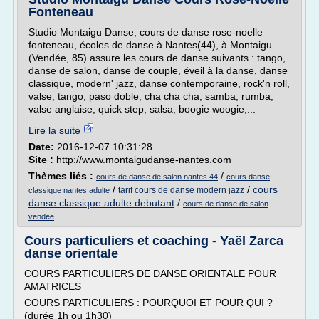
Fonteneau
Studio Montaigu Danse, cours de danse rose-noelle
fonteneau, écoles de danse à Nantes(44), à Montaigu
(Vendée, 85) assure les cours de danse suivants : tango,
danse de salon, danse de couple, éveil à la danse, danse
classique, modern' jazz, danse contemporaine, rock'n roll,
valse, tango, paso doble, cha cha cha, samba, rumba,
valse anglaise, quick step, salsa, boogie woogie,...
Lire la suite
Date:
2016-12-07 10:31:28
Site :
http://www.montaigudanse-nantes.com
Thèmes liés :
/
cours de danse de salon nantes 44
cours danse
/
/
cours
tarif cours de danse modern jazz
classique nantes adulte
danse classique adulte debutant
/
cours de danse de salon
vendee
Cours particuliers et coaching - Yaël Zarca
danse orientale
COURS PARTICULIERS DE DANSE ORIENTALE POUR
AMATRICES
COURS PARTICULIERS : POURQUOI ET POUR QUI ?
(durée 1h ou 1h30)