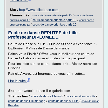
Site :
http://www.loliedanse.com
Thèmes liés :
/
cours de danse orientale paris 13
cours de danse
/
/
cours de danse orientale paris 18
orientale paris 17
cours danse
/
cours de danse orientale paris 20
orientale paris 12
Ecole de danse REPUTEE de Lille -
Professeur DIPLOMEE ...
Cours de Danse sur Lille - Plus de 5O ans d'expérience ! -
Diplômée : Maîtres de Danse de France
Faites-vous Plaisir ! Offrez-vous le Meilleur des cours de
Danse ! - Patricia danse et guide chaque partipant.
Pour les infos sur les cours , dates, prix... Visitez notre site
Principal .
Patricia Alvarez est heureuse de vous offrir cette...
Lire la suite
Site :
http://ecole-danse-lille-galerie.com
Thèmes liés :
/
/
cours de danse lille rock
danse de salon cours lille
/
/
cours de danse lille mariage
cours de danse sur lille
ecole de danse
lille salsa