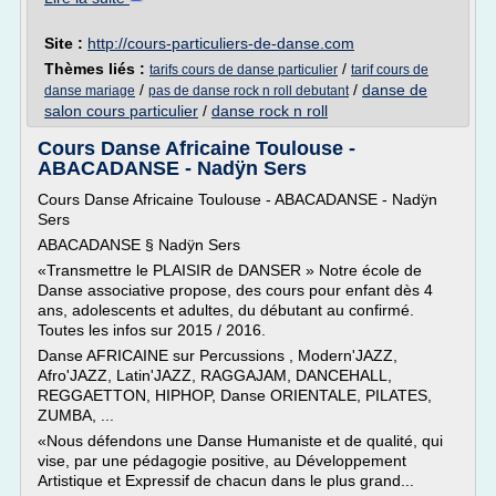
Site :
http://cours-particuliers-de-danse.com
Thèmes liés :
/
tarifs cours de danse particulier
tarif cours de
/
/
danse de
danse mariage
pas de danse rock n roll debutant
salon cours particulier
/
danse rock n roll
Cours Danse Africaine Toulouse -
ABACADANSE - Nadÿn Sers
Cours Danse Africaine Toulouse - ABACADANSE - Nadÿn
Sers
ABACADANSE § Nadÿn Sers
«Transmettre le PLAISIR de DANSER » Notre école de
Danse associative propose, des cours pour enfant dès 4
ans, adolescents et adultes, du débutant au confirmé.
Toutes les infos sur 2015 / 2016.
Danse AFRICAINE sur Percussions , Modern'JAZZ,
Afro'JAZZ, Latin'JAZZ, RAGGAJAM, DANCEHALL,
REGGAETTON, HIPHOP, Danse ORIENTALE, PILATES,
ZUMBA, ...
«Nous défendons une Danse Humaniste et de qualité, qui
vise, par une pédagogie positive, au Développement
Artistique et Expressif de chacun dans le plus grand...