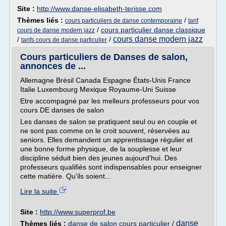
Site :
http://www.danse-elisabeth-terisse.com
Thèmes liés :
/
cours particuliers de danse contemporaine
tarif
/
cours particulier danse classique
cours de danse modern jazz
cours danse modern jazz
/
/
tarifs cours de danse particulier
Cours particuliers de Danses de salon,
annonces de ...
Allemagne Brésil Canada Espagne États-Unis France
Italie Luxembourg Mexique Royaume-Uni Suisse
Etre accompagné par les melleurs professeurs pour vos
cours DE danses de salon
Les danses de salon se pratiquent seul ou en couple et
ne sont pas comme on le croit souvent, réservées au
seniors. Elles demandent un apprentissage régulier et
une bonne forme physique, de la souplesse et leur
discipline séduit bien des jeunes aujourd'hui. Des
professeurs qualifiés sont indispensables pour enseigner
cette matière. Qu'ils soient...
Lire la suite
Site :
http://www.superprof.be
danse
Thèmes liés :
danse de salon cours particulier
/