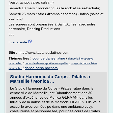
(paso, tango, valse, salsa...)
Samedi 18 mars : rock-latino (salle rock et salsa/bachata)
Samedi 25 mars : afro (kizomba et semba) - latino (salsa et
bachata)
Les soirées sont organisées à Saint Aunès, avec notre
partenaire, Dancing Productions.
Les...
Lire la suite
Site :
http://www.kadanseslatines.com
Thèmes liés :
cour de danse latine
/
danse latine sportive
/
/
montpellier
cours de danse sportive montpellier
stage de danse latine
/
danse salsa bachata
montpellier
Studio Harmonie du Corps - Pilates à
Marseille / Monica ...
Le Studio Harmonie du Corps - Pilates, situé dans le
centre ville de Marseille, est l'aboutissement des 30
années d'expérience de Monica GERMANI dans les
milieux de la danse et de la méthode PILATES. Elle vous
accueille avec son équipe dans une ambiance cosy,
chaleureuse et personnalisée, pour des cours de Pilates