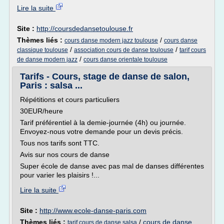
Lire la suite
Site :
http://coursdedansetoulouse.fr
Thèmes liés :
/
cours danse modern jazz toulouse
cours danse
/
/
classique toulouse
association cours de danse toulouse
tarif cours
/
de danse modern jazz
cours danse orientale toulouse
Tarifs - Cours, stage de danse de salon,
Paris : salsa ...
Répétitions et cours particuliers
30EUR/heure
Tarif préférentiel à la demie-journée (4h) ou journée.
Envoyez-nous votre demande pour un devis précis.
Tous nos tarifs sont TTC.
Avis sur nos cours de danse
Super école de danse avec pas mal de danses différentes
pour varier les plaisirs !...
Lire la suite
Site :
http://www.ecole-danse-paris.com
Thèmes liés :
/
cours de danse
tarif cours de danse salsa