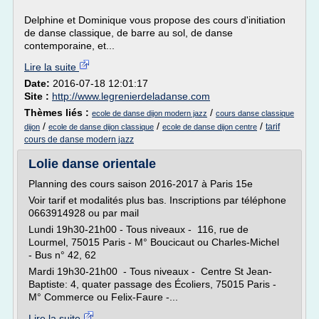
Delphine et Dominique vous propose des cours d'initiation
de danse classique, de barre au sol, de danse
contemporaine, et...
Lire la suite
Date:
2016-07-18 12:01:17
Site :
http://www.legrenierdeladanse.com
Thèmes liés :
/
ecole de danse dijon modern jazz
cours danse classique
/
/
/
tarif
dijon
ecole de danse dijon classique
ecole de danse dijon centre
cours de danse modern jazz
Lolie danse orientale
Planning des cours saison 2016-2017 à Paris 15e
Voir tarif et modalités plus bas. Inscriptions par téléphone
0663914928 ou par mail
Lundi 19h30-21h00 - Tous niveaux - 116, rue de
Lourmel, 75015 Paris - M° Boucicaut ou Charles-Michel
- Bus n° 42, 62
Mardi 19h30-21h00 - Tous niveaux - Centre St Jean-
Baptiste: 4, quater passage des Écoliers, 75015 Paris -
M° Commerce ou Felix-Faure -...
Lire la suite