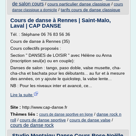
de salon cours
/
cours particulier danse classique
/
cours
/
tarifs cours de danse classique
danse classique a domicile
Cours de danse à Rennes | Saint-Malo,
Laval | CAP DANSE
Tél. : Stéphane 06 76 83 56 36
Cours de danse à Rennes (35)
Cours collectifs proposés :
Section " DANSES de LOISIR " avec Hélène ou Anna
(inscription seul(e) ou en couple):
Danses de salon : tango, paso doble, valse musette, cha-
cha-cha et bachata pour les débutants... au fur et à mesure
des années, on y ajoute le quickstep, la valse lente...
NB : Pour les niveaux inter et avancé, ce...
Lire la suite
Site :
http://www.cap-danse.fr
Thèmes liés :
/
danse rock n
cours de danse sportive en ligne
roll
/
cours de danse sportive
/
cours de danse valse
/
cours de danse rock
Studio Montaigu Danse Cours Rose-Noëlle