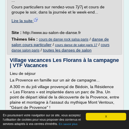
...
Cours particuliers sur rendez-vous 7j/7j et cours de
groupe le soir, dans la journée et le week-end...
Lire la suite
Site :
http://www.au-salon-de-danse.fr
Thèmes liés :
/
danse de
cours de danse rock salsa paris
salon cours particulier
/
/
cours
cours danse de salon paris 17
/
toutes les danses de salon
danse salon paris
Village vacances Les Florans à la campagne
| VTF Vacances
Lieu de séjour
La Provence en famille sur un air de campagne...
A 300 m du joli village provençal de Bédoin, la Résidence
« Les Florans » est implantée dans un parc de 3ha. Un
point de départ idéal de la découverte de la Provence, entre
plaine et montagne à l'assaut du mythique Mont Ventoux,
"Géant de Provence" !
En mars, la 15ème édition du Trail du Ventoux Ergysport
En poursuivant votre navigation sur ce site, vous acceptez
X
2017...
l'utilisation de cookies pour vous proposer des contenus et
services adaptés à vos centres d'intérêts.
En savoir plus
Lire la suite