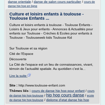
danse orientale
/
danse de salon cours particulier
/
cours de
danse hip hop en ligne
Culture et loisirs enfants à toulouse -
Toulouse Enfants ...
Culture et loisirs enfants à toulouse - Toulouse Enfants -
Loisirs & Jeux pour enfants - Annonces & Actualités pour
enfants sur Toulouse - Crèches & Ecoles pour enfants à
Toulouse - Toulouseweb kids Toulouse Kid
Sur Toulouse et sa région
Cité de l'Espace
Découverte
La Cité de l'espace est un lieu de connaissances, vivant,
témoin de l'actualité spatiale. Au quotidien c'est la...
Lire la suite
Site :
http://www.toulouse-enfant.com
Thèmes liés :
cours de danse hip hop pour enfant
/
cours
hip hop cours danse
/
/
de danse hip hop toulouse
ecole
/
diplome d'etat danse hip hop
de danse hip hop toulouse