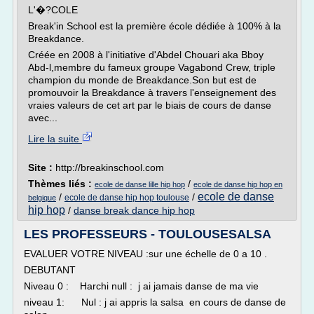
L'�?COLE
Break'in School est la première école dédiée à 100% à la
Breakdance.
Créée en 2008 à l'initiative d'Abdel Chouari aka Bboy
Abd-l,membre du fameux groupe Vagabond Crew, triple
champion du monde de Breakdance.Son but est de
promouvoir la Breakdance à travers l'enseignement des
vraies valeurs de cet art par le biais de cours de danse
avec...
Lire la suite
Site :
http://breakinschool.com
Thèmes liés :
/
ecole de danse lille hip hop
ecole de danse hip hop en
ecole de danse
/
/
ecole de danse hip hop toulouse
belgique
hip hop
/
danse break dance hip hop
LES PROFESSEURS - TOULOUSESALSA
EVALUER VOTRE NIVEAU :sur une échelle de 0 a 10 .
DEBUTANT
Niveau 0 : Harchi null : j ai jamais danse de ma vie
niveau 1: Nul : j ai appris la salsa en cours de danse de