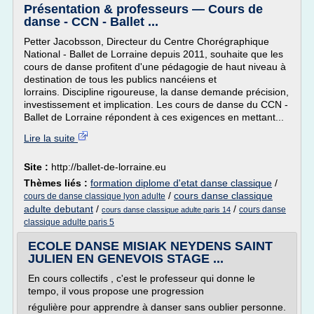
Présentation & professeurs — Cours de
danse - CCN - Ballet ...
Petter Jacobsson, Directeur du Centre Chorégraphique
National - Ballet de Lorraine depuis 2011, souhaite que les
cours de danse profitent d'une pédagogie de haut niveau à
destination de tous les publics nancéiens et
lorrains. Discipline rigoureuse, la danse demande précision,
investissement et implication. Les cours de danse du CCN -
Ballet de Lorraine répondent à ces exigences en mettant...
Lire la suite
Site :
http://ballet-de-lorraine.eu
Thèmes liés :
formation diplome d'etat danse classique
/
/
cours danse classique
cours de danse classique lyon adulte
adulte debutant
/
/
cours danse
cours danse classique adulte paris 14
classique adulte paris 5
ECOLE DANSE MISIAK NEYDENS SAINT
JULIEN EN GENEVOIS STAGE ...
En cours collectifs , c'est le professeur qui donne le
tempo, il vous propose une progression
régulière pour apprendre à danser sans oublier personne.