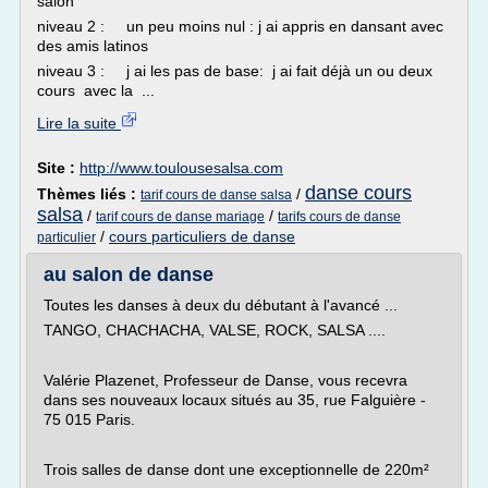
salon
niveau 2 : un peu moins nul : j ai appris en dansant avec
des amis latinos
niveau 3 : j ai les pas de base: j ai fait déjà un ou deux
cours avec la ...
Lire la suite
Site :
http://www.toulousesalsa.com
danse cours
Thèmes liés :
/
tarif cours de danse salsa
salsa
/
/
tarif cours de danse mariage
tarifs cours de danse
/
cours particuliers de danse
particulier
au salon de danse
Toutes les danses à deux du débutant à l'avancé ...
TANGO, CHACHACHA, VALSE, ROCK, SALSA ....
Valérie Plazenet, Professeur de Danse, vous recevra
dans ses nouveaux locaux situés au 35, rue Falguière -
75 015 Paris.
Trois salles de danse dont une exceptionnelle de 220m²