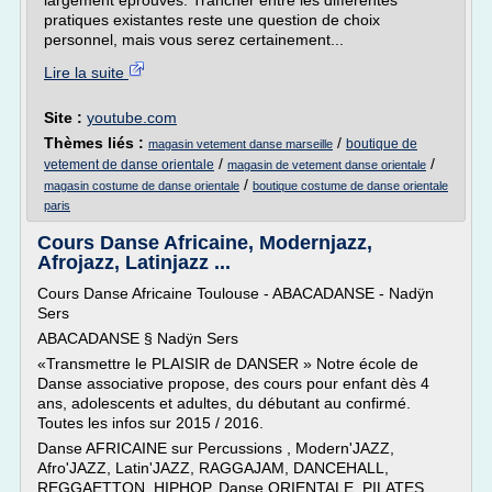
largement éprouvés. Trancher entre les différentes
pratiques existantes reste une question de choix
personnel, mais vous serez certainement...
Lire la suite
Site :
youtube.com
Thèmes liés :
/
boutique de
magasin vetement danse marseille
/
/
vetement de danse orientale
magasin de vetement danse orientale
/
magasin costume de danse orientale
boutique costume de danse orientale
paris
Cours Danse Africaine, Modernjazz,
Afrojazz, Latinjazz ...
Cours Danse Africaine Toulouse - ABACADANSE - Nadÿn
Sers
ABACADANSE § Nadÿn Sers
«Transmettre le PLAISIR de DANSER » Notre école de
Danse associative propose, des cours pour enfant dès 4
ans, adolescents et adultes, du débutant au confirmé.
Toutes les infos sur 2015 / 2016.
Danse AFRICAINE sur Percussions , Modern'JAZZ,
Afro'JAZZ, Latin'JAZZ, RAGGAJAM, DANCEHALL,
REGGAETTON, HIPHOP, Danse ORIENTALE, PILATES,