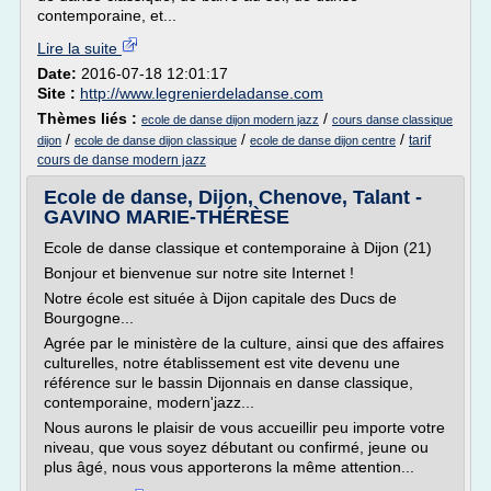
contemporaine, et...
Lire la suite
Date:
2016-07-18 12:01:17
Site :
http://www.legrenierdeladanse.com
Thèmes liés :
/
ecole de danse dijon modern jazz
cours danse classique
/
/
/
tarif
dijon
ecole de danse dijon classique
ecole de danse dijon centre
cours de danse modern jazz
Ecole de danse, Dijon, Chenove, Talant -
GAVINO MARIE-THÉRÈSE
Ecole de danse classique et contemporaine à Dijon (21)
Bonjour et bienvenue sur notre site Internet !
Notre école est située à Dijon capitale des Ducs de
Bourgogne...
Agrée par le ministère de la culture, ainsi que des affaires
culturelles, notre établissement est vite devenu une
référence sur le bassin Dijonnais en danse classique,
contemporaine, modern'jazz...
Nous aurons le plaisir de vous accueillir peu importe votre
niveau, que vous soyez débutant ou confirmé, jeune ou
plus âgé, nous vous apporterons la même attention...