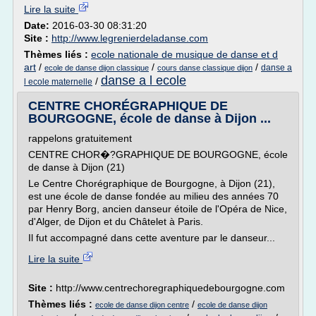
Lire la suite
Date:
2016-03-30 08:31:20
Site :
http://www.legrenierdeladanse.com
Thèmes liés :
ecole nationale de musique de danse et d
art
/
/
/
danse a
ecole de danse dijon classique
cours danse classique dijon
danse a l ecole
/
l ecole maternelle
CENTRE CHORÉGRAPHIQUE DE
BOURGOGNE, école de danse à Dijon ...
rappelons gratuitement
CENTRE CHOR�?GRAPHIQUE DE BOURGOGNE, école
de danse à Dijon (21)
Le Centre Chorégraphique de Bourgogne, à Dijon (21),
est une école de danse fondée au milieu des années 70
par Henry Borg, ancien danseur étoile de l'Opéra de Nice,
d'Alger, de Dijon et du Châtelet à Paris.
Il fut accompagné dans cette aventure par le danseur...
Lire la suite
Site :
http://www.centrechoregraphiquedebourgogne.com
Thèmes liés :
/
ecole de danse dijon centre
ecole de danse dijon