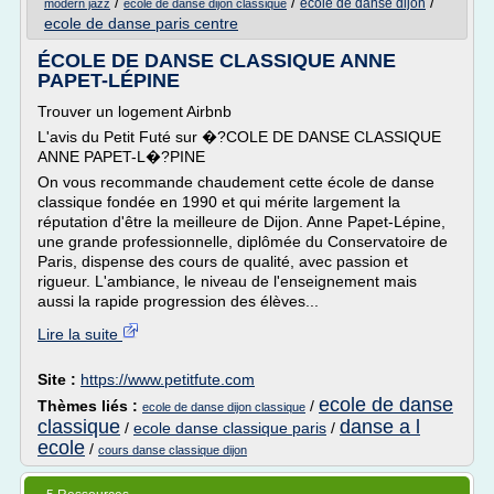
/
/
/
ecole de danse dijon
modern jazz
ecole de danse dijon classique
ecole de danse paris centre
ÉCOLE DE DANSE CLASSIQUE ANNE
PAPET-LÉPINE
Trouver un logement Airbnb
L'avis du Petit Futé sur �?COLE DE DANSE CLASSIQUE
ANNE PAPET-L�?PINE
On vous recommande chaudement cette école de danse
classique fondée en 1990 et qui mérite largement la
réputation d'être la meilleure de Dijon. Anne Papet-Lépine,
une grande professionnelle, diplômée du Conservatoire de
Paris, dispense des cours de qualité, avec passion et
rigueur. L'ambiance, le niveau de l'enseignement mais
aussi la rapide progression des élèves...
Lire la suite
Site :
https://www.petitfute.com
ecole de danse
Thèmes liés :
/
ecole de danse dijon classique
classique
danse a l
/
ecole danse classique paris
/
ecole
/
cours danse classique dijon