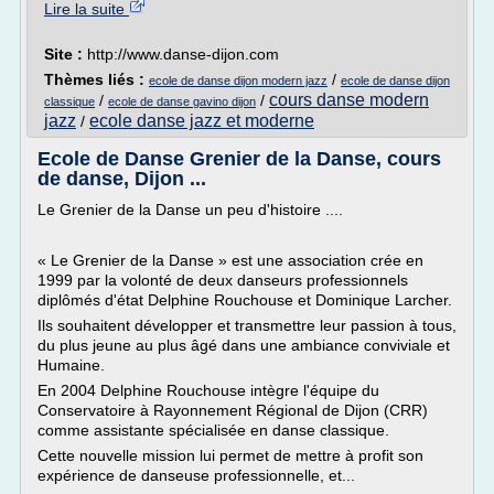
Lire la suite
Site :
http://www.danse-dijon.com
Thèmes liés :
/
ecole de danse dijon modern jazz
ecole de danse dijon
cours danse modern
/
/
classique
ecole de danse gavino dijon
jazz
ecole danse jazz et moderne
/
Ecole de Danse Grenier de la Danse, cours
de danse, Dijon ...
Le Grenier de la Danse un peu d'histoire ....
« Le Grenier de la Danse » est une association crée en
1999 par la volonté de deux danseurs professionnels
diplômés d'état Delphine Rouchouse et Dominique Larcher.
Ils souhaitent développer et transmettre leur passion à tous,
du plus jeune au plus âgé dans une ambiance conviviale et
Humaine.
En 2004 Delphine Rouchouse intègre l'équipe du
Conservatoire à Rayonnement Régional de Dijon (CRR)
comme assistante spécialisée en danse classique.
Cette nouvelle mission lui permet de mettre à profit son
expérience de danseuse professionnelle, et...