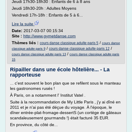
Jeudi 17h30-18h30 : Enfants de 6 à 8 ans
Jeudi 18h30-20h : Adultes Moyens
Vendredi 17h-18h : Enfants de 5 à 6...
Lire la suite
Date:
2017-03-07 00:15:34
Site :
http://www.gymetdanse.com
Thèmes liés :
/
cours danse classique adulte paris 5
cours danse
/
/
cours danse classique adulte paris 12
classique adulte paris 9
/
cours danse classique adulte paris 13
cours danse classique adulte paris
15
Ripailler dans une école hôtelière... - La
rapporteuse
... c'est souvent le bon plan que se refilent sous le manteau
les gastronomes rusés !
À Paris, on a notamment l' Institut Vatel .
Suite à la recommandation de My Little Paris , j'y ai dîné en
2011 et je n'ai pas été déçue du voyage. À l'époque, le
dîner entrée-plat-fromage-dessertS (un cortège de gâteaux
scandaleusement gourmands !) était facturé 35 EUR.
En province, du côté de...