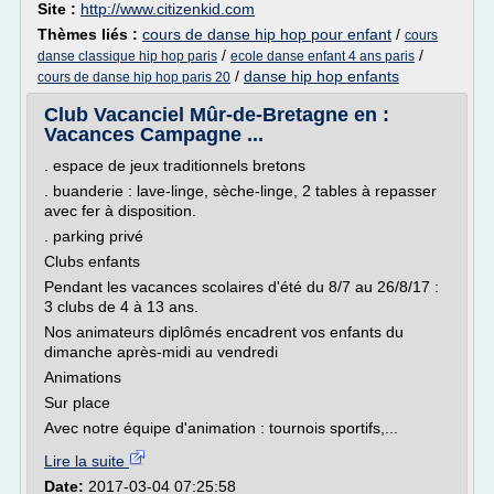
Site :
http://www.citizenkid.com
Thèmes liés :
cours de danse hip hop pour enfant
/
cours
/
/
danse classique hip hop paris
ecole danse enfant 4 ans paris
/
danse hip hop enfants
cours de danse hip hop paris 20
Club Vacanciel Mûr-de-Bretagne en :
Vacances Campagne ...
. espace de jeux traditionnels bretons
. buanderie : lave-linge, sèche-linge, 2 tables à repasser
avec fer à disposition.
. parking privé
Clubs enfants
Pendant les vacances scolaires d'été du 8/7 au 26/8/17 :
3 clubs de 4 à 13 ans.
Nos animateurs diplômés encadrent vos enfants du
dimanche après-midi au vendredi
Animations
Sur place
Avec notre équipe d'animation : tournois sportifs,...
Lire la suite
Date:
2017-03-04 07:25:58