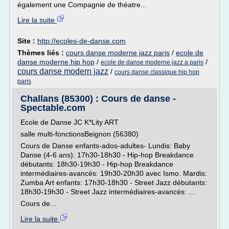
également une Compagnie de théatre...
Lire la suite
Site :
http://ecoles-de-danse.com
Thèmes liés :
cours danse moderne jazz paris
/
ecole de
danse moderne hip hop
/
/
ecole de danse moderne jazz a paris
cours danse modern jazz
/
cours danse classique hip hop
paris
Challans (85300) : Cours de danse -
Spectable.com
Ecole de Danse JC K*Lity ART
salle multi-fonctionsBeignon (56380)
Cours de Danse enfants-ados-adultes- Lundis: Baby
Danse (4-6 ans): 17h30-18h30 - Hip-hop Breakdance
débutants: 18h30-19h30 - Hip-hop Breakdance
intermédiaires-avancés: 19h30-20h30 avec Ismo. Mardis:
Zumba Art enfants: 17h30-18h30 - Street Jazz débutants:
18h30-19h30 - Street Jazz intermédiaires-avancés: ...
Cours de...
Lire la suite