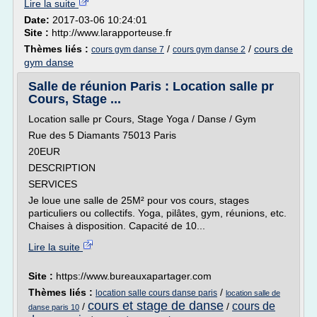
Lire la suite
Date:
2017-03-06 10:24:01
Site :
http://www.larapporteuse.fr
Thèmes liés :
/
/
cours de
cours gym danse 7
cours gym danse 2
gym danse
Salle de réunion Paris : Location salle pr
Cours, Stage ...
Location salle pr Cours, Stage Yoga / Danse / Gym
Rue des 5 Diamants 75013 Paris
20EUR
DESCRIPTION
SERVICES
Je loue une salle de 25M² pour vos cours, stages
particuliers ou collectifs. Yoga, pilâtes, gym, réunions, etc.
Chaises à disposition. Capacité de 10...
Lire la suite
Site :
https://www.bureauxapartager.com
Thèmes liés :
/
location salle cours danse paris
location salle de
cours et stage de danse
cours de
/
/
danse paris 10