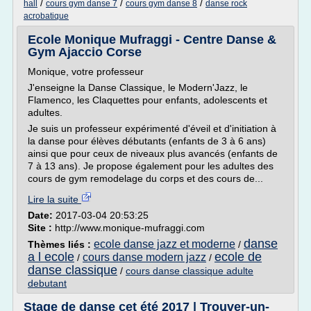
/
/
/
hall
cours gym danse 7
cours gym danse 8
danse rock
acrobatique
Ecole Monique Mufraggi - Centre Danse &
Gym Ajaccio Corse
Monique, votre professeur
J'enseigne la Danse Classique, le Modern'Jazz, le
Flamenco, les Claquettes pour enfants, adolescents et
adultes.
Je suis un professeur expérimenté d'éveil et d'initiation à
la danse pour élèves débutants (enfants de 3 à 6 ans)
ainsi que pour ceux de niveaux plus avancés (enfants de
7 à 13 ans). Je propose également pour les adultes des
cours de gym remodelage du corps et des cours de...
Lire la suite
Date:
2017-03-04 20:53:25
Site :
http://www.monique-mufraggi.com
danse
ecole danse jazz et moderne
Thèmes liés :
/
a l ecole
ecole de
cours danse modern jazz
/
/
danse classique
/
cours danse classique adulte
debutant
Stage de danse cet été 2017 | Trouver-un-