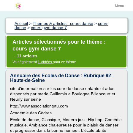
Menu
Accueil
>
Thèmes & articles : cours danse
>
cours
danse
>
cours gym danse 7
Articles sélectionnés pour le thème :
cours gym danse 7
11 articles
→
Voir également
1 Vidéos
pour ce thème
Annuaire des Ecoles de Danse : Rubrique 92 -
Hauts-de-Seine
site d'information sur les cour de danse enfants et ados
dispensés par marie Guillemin a Boulogne Billancourt et
Neuilly sur seine
http://www.associationtutu.com
Académie des Cèdres
Ecole de danse, Classique, Modern jazz, Hip hop, Comédie
musicale. Ambiance chaleureuse pour le plaisir de danser
et progresser dans la bonne humeur. L'école abrite