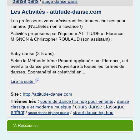
danse paris
/
stage danse paris
Les Activités - attitude-danse.com
Les professeurs vous préciseront les tenues choisies pour
l'année. (N'achetez rien à l'avance !)
Activités proposées par l'équipe « ATTITUDE », Florence
MIGNON & Christopher ROULAUD (son assistant) :
Baby-danse (3-5 ans)
Selon la Méthode Irène Popard appliquée par Florence, cet
éveil à la danse permet l'ouverture à toutes les formes de
danses. Spontanéité et créativité en...
Lire la suite
Site :
http://attitude-danse.com
Thèmes liés :
cours de dance hip hop pour enfants
/
danse
cours danse classique
classique et moderne musique
/
enfant
/
/
street dance hip hop
street dance hip hop music
11 Ressources