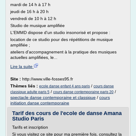
mardi de 14 h à 17 h
jeudi de 16 h à 20 h
vendredi de 10 h à 12 h
Studio de musique amplifiée
L'EMMD dispose d'un studio insonorisé et propose :
location de ce studio pour des répétitions de musique
amplifiée ;
ateliers d'accompagnement à la pratique des musiques
actuelles amplifiées, le...
Lire la suite
Site :
http://www.ville-fosses95.fr
Thèmes liés :
/
ecole danse enfant 4 ans paris
cours danse
/
/
classique adulte paris 5
cours danse contemporaine paris 20
spectacle danse contemporaine et classique
/
cours
initiation danse contemporaine
Tarif des cours de l'ecole de danse Amana
Studio Paris
Tarifs et inscription
Si vous visitez ce site pour ma première fois, consultez la