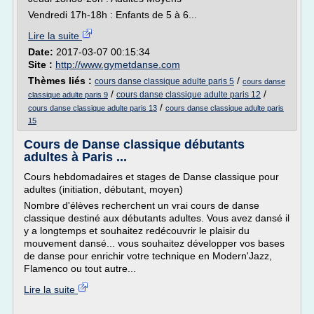
Vendredi 17h-18h : Enfants de 5 à 6...
Lire la suite
Date:
2017-03-07 00:15:34
Site :
http://www.gymetdanse.com
Thèmes liés :
/
cours danse classique adulte paris 5
cours danse
/
/
cours danse classique adulte paris 12
classique adulte paris 9
/
cours danse classique adulte paris 13
cours danse classique adulte paris
15
Cours de Danse classique débutants
adultes à Paris ...
Cours hebdomadaires et stages de Danse classique pour
adultes (initiation, débutant, moyen)
Nombre d'élèves recherchent un vrai cours de danse
classique destiné aux débutants adultes. Vous avez dansé il
y a longtemps et souhaitez redécouvrir le plaisir du
mouvement dansé... vous souhaitez développer vos bases
de danse pour enrichir votre technique en Modern'Jazz,
Flamenco ou tout autre...
Lire la suite