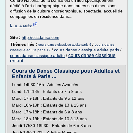
Centre National de la Danse est un lieu spécifiquement
dédié à l'art chorégraphique dans toutes ses dimensions :
diffusion de la culture chorégraphique, spectacle, accueil de
compagnies en résidence dans...
Lire la suite
Site :
http://cccdanse.com
Thèmes liés :
/
cours danse
cours danse classique adulte paris 9
/
cours danse classique adulte paris
/
classique adulte paris 12
cours danse classique
cours danse classique adulte
/
enfant
Cours de Danse Classique pour Adultes et
Enfants à Paris ...
Lundi 14h30-16h : Adultes Avancés
Lundi 17h-18h : Enfants de 7 à 9 ans
Mardi 17h-18h : Enfants de 9 à 12 ans
Mardi 18h-19h : Enfants de 13 à 15 ans
Merc. 17h-18h : Enfants de 6 à 8 ans
Merc. 18h-19h : Enfants de 10 à 13 ans
Jeudi 17h30-18h30 : Enfants de 6 à 8 ans
Jeudi 18h30-20h : Adultes Moyens