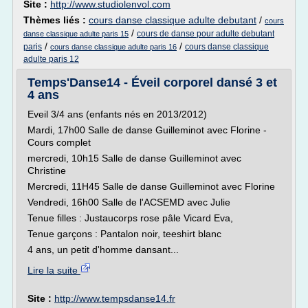
Site :
http://www.studiolenvol.com
Thèmes liés :
cours danse classique adulte debutant
/
cours
/
cours de danse pour adulte debutant
danse classique adulte paris 15
/
/
paris
cours danse classique
cours danse classique adulte paris 16
adulte paris 12
Temps'Danse14 - Éveil corporel dansé 3 et
4 ans
Eveil 3/4 ans (enfants nés en 2013/2012)
Mardi, 17h00 Salle de danse Guilleminot avec Florine -
Cours complet
mercredi, 10h15 Salle de danse Guilleminot avec
Christine
Mercredi, 11H45 Salle de danse Guilleminot avec Florine
Vendredi, 16h00 Salle de l'ACSEMD avec Julie
Tenue filles : Justaucorps rose pâle Vicard Eva,
Tenue garçons : Pantalon noir, teeshirt blanc
4 ans, un petit d'homme dansant...
Lire la suite
Site :
http://www.tempsdanse14.fr