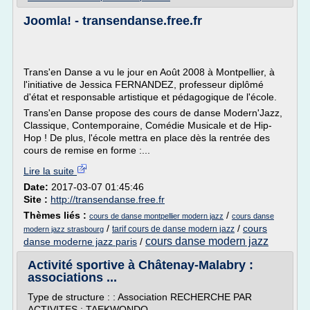
Joomla! - transendanse.free.fr
Trans'en Danse a vu le jour en Août 2008 à Montpellier, à
l'initiative de Jessica FERNANDEZ, professeur diplômé
d'état et responsable artistique et pédagogique de l'école.
Trans'en Danse propose des cours de danse Modern'Jazz,
Classique, Contemporaine, Comédie Musicale et de Hip-
Hop ! De plus, l'école mettra en place dès la rentrée des
cours de remise en forme :...
Lire la suite
Date:
2017-03-07 01:45:46
Site :
http://transendanse.free.fr
Thèmes liés :
/
cours de danse montpellier modern jazz
cours danse
/
/
cours
tarif cours de danse modern jazz
modern jazz strasbourg
cours danse modern jazz
danse moderne jazz paris
/
Activité sportive à Châtenay-Malabry :
associations ...
Type de structure : : Association RECHERCHE PAR
ACTIVITES : TAEKWONDO