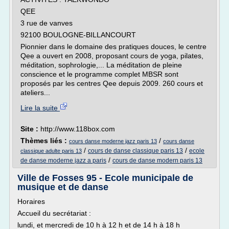
QEE
3 rue de vanves
92100 BOULOGNE-BILLANCOURT
Pionnier dans le domaine des pratiques douces, le centre
Qee a ouvert en 2008, proposant cours de yoga, pilates,
méditation, sophrologie,... La méditation de pleine
conscience et le programme complet MBSR sont
proposés par les centres Qee depuis 2009. 260 cours et
ateliers...
Lire la suite
Site :
http://www.118box.com
Thèmes liés :
/
cours danse moderne jazz paris 13
cours danse
/
/
cours de danse classique paris 13
ecole
classique adulte paris 13
/
de danse moderne jazz a paris
cours de danse modern paris 13
Ville de Fosses 95 - Ecole municipale de
musique et de danse
Horaires
Accueil du secrétariat :
lundi, et mercredi de 10 h à 12 h et de 14 h à 18 h