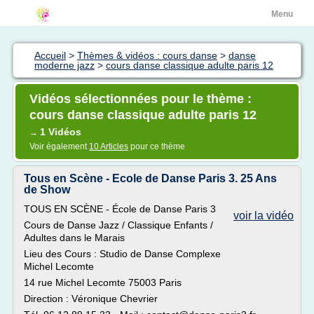
Menu
Accueil
>
Thèmes & vidéos : cours danse
>
danse
moderne jazz
>
cours danse classique adulte paris 12
Vidéos sélectionnées pour le thème :
cours danse classique adulte paris 12
1 Vidéos
→
Voir également
10 Articles
pour ce thème
Tous en Scène - Ecole de Danse Paris 3. 25 Ans
de Show
TOUS EN SCÈNE - École de Danse Paris 3
voir la vidéo
Cours de Danse Jazz / Classique Enfants /
Adultes dans le Marais
Lieu des Cours : Studio de Danse Complexe
Michel Lecomte
14 rue Michel Lecomte 75003 Paris
Direction : Véronique Chevrier