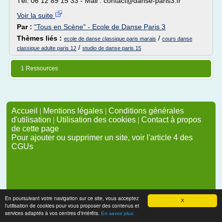
Tél. 06 12 89 15 33 - Mail : contact@danse-paris3.fr
Voir la suite
Par :
"Tous en Scène" - Ecole de Danse Paris 3
Thèmes liés :
/
ecole de danse classique paris marais
cours danse
/
classique adulte paris 12
studio de danse paris 15
1 Ressources
Accueil
|
Mentions légales
|
Conditions générales
d'utilisation
|
Utilisation des cookies
|
Contact à propos
de cette page
Pour ajouter ou supprimer un site, voir l'article 4 des
CGUs
En poursuivant votre navigation sur ce site, vous acceptez
X
l'utilisation de cookies pour vous proposer des contenus et
services adaptés à vos centres d'intérêts.
En savoir plus