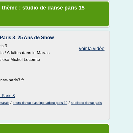
 thème : studio de danse paris 15
Paris 3. 25 Ans de Show
is 3
voir la vidéo
s / Adultes dans le Marais
plexe Michel Lecomte
nse-paris3.fr
 Paris 3
/
/
 marais
cours danse classique adulte paris 12
studio de danse paris