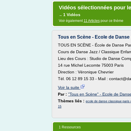
Vidéos sélectionnées pour le
1 Vidéos
→
Voir également
11 Articles
pour ce thème
Tous en Scène - Ecole de Danse 
TOUS EN SCÈNE - École de Danse Par
Cours de Danse Jazz / Classique Enfant
Lieu des Cours : Studio de Danse Com
14 rue Michel Lecomte 75003 Paris
Direction : Véronique Chevrier
Tél. 06 12 89 15 33 - Mail : contact@da
Voir la suite
Par :
"Tous en Scène" - Ecole de Danse
Thèmes liés :
ecole de danse classique paris
15
1 Ressources