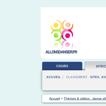
ALLONSDANSER.FR
COURS
AFRI
ACCUEIL
| CLASSEMENT :
SITES
,
AU
Accueil
>
Thèmes & vidéos : danse af