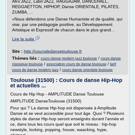
Afro'JAZZ, Latin'JAZZ, RAGGAJAM, DANCEHALL,
REGGAETTON, HIPHOP, Danse ORIENTALE, PILATES,
ZUMBA, ...
«Nous défendons une Danse Humaniste et de qualité, qui
vise, par une pédagogie positive, au Développement
Artistique et Expressif de chacun dans le plus grand...
Lire la suite
Site :
http://coursdedansetoulouse.fr
Thèmes liés :
/
cours danse modern jazz toulouse
cours danse
/
/
classique toulouse
association cours de danse toulouse
tarif
/
cours de danse modern jazz
cours danse orientale toulouse
Toulouse (31500) : Cours de danse Hip-Hop
et actuelles ...
Cours de Hip Hop - AMPLITUDE Danse Toulouse
AMPLITUDE DanseToulouse (31500)
Pour qui ? La danse Hip-hop est dispensée à Amplitude
Danse et se veut accessible pour tout âge. Quoi ? Plusieurs
styles de danse Hip-hop seront enseignés durant l'année et
ce, dans tous les cours quel que soit le niveau : hip-hop
newstyle, locking, popping, house, waacking, hype,