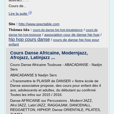
abstract... ...
Cours de...
Lire la suite
Site :
http://www.spectable.com
Thèmes liés :
/
cours de danse hip hop breakdance
cours de
/
association cour de danse hip hop
/
danse hip hop toulouse
hip hop cours danse
/
cours de danse hip hop pour
enfant
Cours Danse Africaine, Modernjazz,
Afrojazz, Latinjazz ...
Cours Danse Africaine Toulouse - ABACADANSE - Nadÿn
Sers
ABACADANSE § Nadÿn Sers
«Transmettre le PLAISIR de DANSER » Notre école de
Danse associative propose, des cours pour enfant dès 4
ans, adolescents et adultes, du débutant au confirmé.
Toutes les infos sur 2015 / 2016.
Danse AFRICAINE sur Percussions , Modern'JAZZ,
Afro'JAZZ, Latin'JAZZ, RAGGAJAM, DANCEHALL,
REGGAETTON, HIPHOP, Danse ORIENTALE, PILATES,