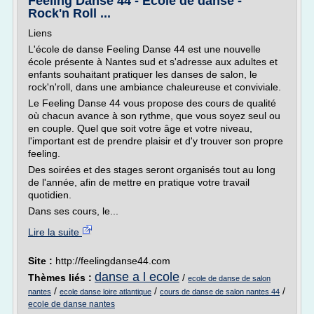
Feeling Danse 44 - Ecole de danse -
Rock'n Roll ...
Liens
L'école de danse Feeling Danse 44 est une nouvelle
école présente à Nantes sud et s'adresse aux adultes et
enfants souhaitant pratiquer les danses de salon, le
rock'n'roll, dans une ambiance chaleureuse et conviviale.
Le Feeling Danse 44 vous propose des cours de qualité
où chacun avance à son rythme, que vous soyez seul ou
en couple. Quel que soit votre âge et votre niveau,
l'important est de prendre plaisir et d'y trouver son propre
feeling.
Des soirées et des stages seront organisés tout au long
de l'année, afin de mettre en pratique votre travail
quotidien.
Dans ses cours, le...
Lire la suite
Site :
http://feelingdanse44.com
danse a l ecole
Thèmes liés :
/
ecole de danse de salon
/
/
/
nantes
ecole danse loire atlantique
cours de danse de salon nantes 44
ecole de danse nantes