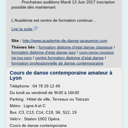
Prochaines auditions Mardi 13 Juin 2017 inscription
possible dés maintenant
L'Académie est centre de formation continue:...
Lire la suite
Site :
http://www.academie-de-danse-jacquemin.com
Thèmes liés :
formation diplome d'etat danse classique
/
formation diplome d'etat danse jazz
/
cours danse classique
/
centre formation diplome d'etat danse
/
hip hop paris
formation professionnelle de danse contemporaine
Cours de danse contemporaine amateur à
Lyon
Téléphone : 04 78 29 12 49
Du lundi au vendredi de 9h30 à 16h30
Parking : Hôtel de ville, Terreaux ou Tolozan
Métro : Ligne A et C
Bus :C3, C13, C14, C18, S6, S12, 19
Vélo'v : Station 1002 Opéra
Cours de danse contemporaine