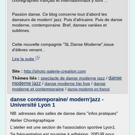
chorégraphes français et internationnaux y sont ...
Passion danse. Ce blog concerne tout d'abord les
danseurs de modern' jazz. Puis d'africaine. Puis de danse
moderne, contemporaine. Bref, danses variées et
sublimes.
Cette nouvelle compagnie "SL Danse Moderne",issue
d'élèves venant...
Lire la suite
Site :
http://photo.galerie-creation.com
danse
Thèmes liés :
spectacle de danse moderne jazz
/
moderne jazz
/
danse moderne hip hop
/
danse
moderne et contemporaine
/
danse moderne en france
danse contemporaine/ modern'jazz -
Université Lyon 1
NB: adresses des salles de danse dans "infos pratiques"
Atelier Chorégraphique
L'atelier est une section de l'association sportive Lyon1.
Sa fréquentation est soumise à adhésion. 20EUR pour