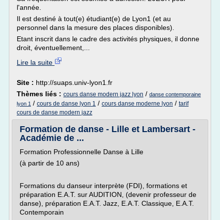
l'année.
Il est destiné à tout(e) étudiant(e) de Lyon1 (et au
personnel dans la mesure des places disponibles).
Etant inscrit dans le cadre des activités physiques, il donne
droit, éventuellement,...
Lire la suite
Site :
http://suaps.univ-lyon1.fr
Thèmes liés :
/
cours danse modern jazz lyon
danse contemporaine
/
/
/
cours de danse lyon 1
cours danse moderne lyon
tarif
lyon 1
cours de danse modern jazz
Formation de danse - Lille et Lambersart -
Académie de ...
Formation Professionnelle Danse à Lille
(à partir de 10 ans)
Formations du danseur interprète (FDI), formations et
préparation E.A.T. sur AUDITION, (devenir professeur de
danse), préparation E.A.T. Jazz, E.A.T. Classique, E.A.T.
Contemporain