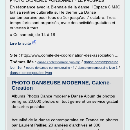
PHOTO LAURENCE PONSONNET - LE PROGRES
En résonance avec la Biennale de la danse, l'Espace 6 MJC
fait sa rentrée culturelle sur le thème La Danse
contemporaine pour tous du 1er jusqu'au 7 octobre. Trois
temps forts sont organisés, avec des activités gratuites et
ouvertes à tous.
u Ce samedi, de 14 à 18...
Lire la suite
Site :
http://www.comite-de-coordination-des-association ...
Thèmes liés :
/
danse contemporaine
danse contemporaine lyon mjc
/
/
/
lyon 1er
cours de danse contemporaine 44
danse contemporaine lyon 1
danse contemporaine lyon
PHOTO DANSEUSE MODERNE, Galerie-
Creation
Albums Photos Dance moderne Danse Album de photos
en ligne, 20.000 photos en tout genre et un service gratuit
de cartes postales
Actualité de la danse contemporaine en France en photos
par Laurent Paillier. 20 années d'archives et 300