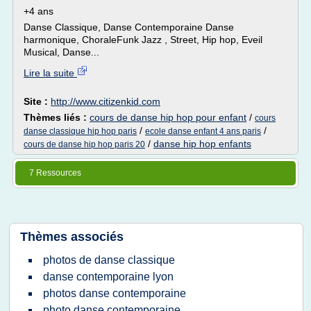
+4 ans
Danse Classique, Danse Contemporaine Danse
harmonique, ChoraleFunk Jazz , Street, Hip hop, Eveil
Musical, Danse...
Lire la suite
Site :
http://www.citizenkid.com
Thèmes liés :
cours de danse hip hop pour enfant
/
cours
/
/
danse classique hip hop paris
ecole danse enfant 4 ans paris
/
danse hip hop enfants
cours de danse hip hop paris 20
7 Ressources
Thèmes associés
photos de danse classique
danse contemporaine lyon
photos danse contemporaine
photo danse contemporaine