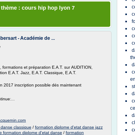
c
e thème : cours hip hop lyon 7
c
f
c
c
bersart - Académie de ...
c
e
d
th
d
, formations et préparation E.A.T. sur AUDITION,
c
ion E.A.T. Jazz, E.A.T. Classique, E.A.T.
en
017 inscription possible dés maintenant
s
d
inue:...
c
ce
d
jacquemin.com
c
t danse classique
/
formation diplome d'etat danse jazz
c
e formation diplome d'etat danse
/
formation