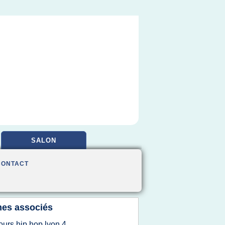
SALON
CONTACT
es associés
ours hip hop lyon 4