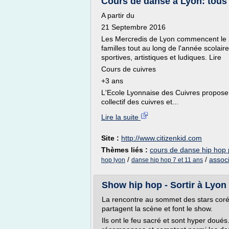
Cours de danse à Lyon: tous 
A partir du
21 Septembre 2016
Les Mercredis de Lyon commencent le 
familles tout au long de l'année scolair
sportives, artistiques et ludiques. Lire
Cours de cuivres
+3 ans
L'Ecole Lyonnaise des Cuivres propose 
collectif des cuivres et...
Lire la suite
Site :
http://www.citizenkid.com
Thèmes liés :
cours de danse hip hop 
/
/
assoc
hop lyon
danse hip hop 7 et 11 ans
Show hip hop - Sortir à Lyon
La rencontre au sommet des stars coré
partagent la scène et font le show.
Ils ont le feu sacré et sont hyper doué