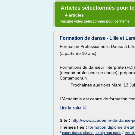
Articles sélectionnés pour l
4 articles
→
Aucune vidéo sélectionnée pour ce thème
Formation de danse - Lille et Lam
Formation Professionnelle Danse à Lill
(à partir de 10 ans)
Formations du danseur interprète (FDI)
(devenir professeur de danse), préparat
Contemporain
Prochaines auditions Mardi 13 Juin 2
L'Académie est centre de formation cont
Lire la suite
Site :
http://www.academie-de-danse-
Thèmes liés :
formation diplome d'eta
/
/
centr
cours danse classique hip hop paris