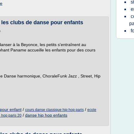
s
ne
e
c
 les clubs de danse pour enfants
pa
f
e
nser à la Beyonce, les petits s'entraînent au
lephant Paname accueille les enfants pour des cours
 Danse harmonique, ChoraleFunk Jazz , Street, Hip
pour enfant
/
/
cours danse classique hip hop paris
ecole
/
danse hip hop enfants
 hop paris 20