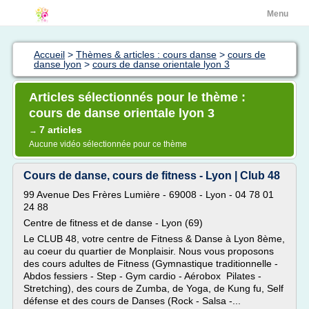
Menu
Accueil
>
Thèmes & articles : cours danse
>
cours de
danse lyon
>
cours de danse orientale lyon 3
Articles sélectionnés pour le thème :
cours de danse orientale lyon 3
7 articles
→
Aucune vidéo sélectionnée pour ce thème
Cours de danse, cours de fitness - Lyon | Club 48
99 Avenue Des Frères Lumière - 69008 - Lyon - 04 78 01
24 88
Centre de fitness et de danse - Lyon (69)
Le CLUB 48, votre centre de Fitness & Danse à Lyon 8ème,
au coeur du quartier de Monplaisir. Nous vous proposons
des cours adultes de Fitness (Gymnastique traditionnelle -
Abdos fessiers - Step - Gym cardio - Aérobox Pilates -
Stretching), des cours de Zumba, de Yoga, de Kung fu, Self
défense et des cours de Danses (Rock - Salsa -...