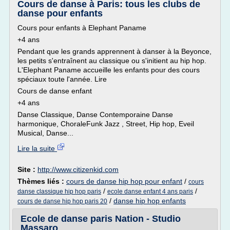
Cours de danse à Paris: tous les clubs de
danse pour enfants
Cours pour enfants à Elephant Paname
+4 ans
Pendant que les grands apprennent à danser à la Beyonce,
les petits s'entraînent au classique ou s'initient au hip hop.
L'Elephant Paname accueille les enfants pour des cours
spéciaux toute l'année. Lire
Cours de danse enfant
+4 ans
Danse Classique, Danse Contemporaine Danse
harmonique, ChoraleFunk Jazz , Street, Hip hop, Eveil
Musical, Danse...
Lire la suite
Site :
http://www.citizenkid.com
Thèmes liés :
cours de danse hip hop pour enfant
/
cours
/
/
danse classique hip hop paris
ecole danse enfant 4 ans paris
/
danse hip hop enfants
cours de danse hip hop paris 20
Ecole de danse paris Nation - Studio
Massaro