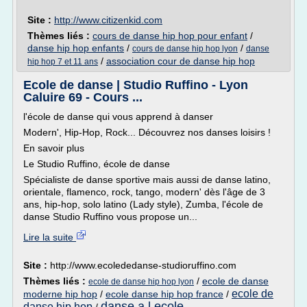
Site :
http://www.citizenkid.com
Thèmes liés :
cours de danse hip hop pour enfant
/
danse hip hop enfants
/
/
cours de danse hip hop lyon
danse
/
association cour de danse hip hop
hip hop 7 et 11 ans
Ecole de danse | Studio Ruffino - Lyon
Caluire 69 - Cours ...
l'école de danse qui vous apprend à danser
Modern', Hip-Hop, Rock... Découvrez nos danses loisirs !
En savoir plus
Le Studio Ruffino, école de danse
Spécialiste de danse sportive mais aussi de danse latino,
orientale, flamenco, rock, tango, modern' dès l'âge de 3
ans, hip-hop, solo latino (Lady style), Zumba, l'école de
danse Studio Ruffino vous propose un...
Lire la suite
Site :
http://www.ecolededanse-studioruffino.com
Thèmes liés :
/
ecole de danse
ecole de danse hip hop lyon
ecole de
moderne hip hop
/
ecole danse hip hop france
/
danse a l ecole
danse hip hop