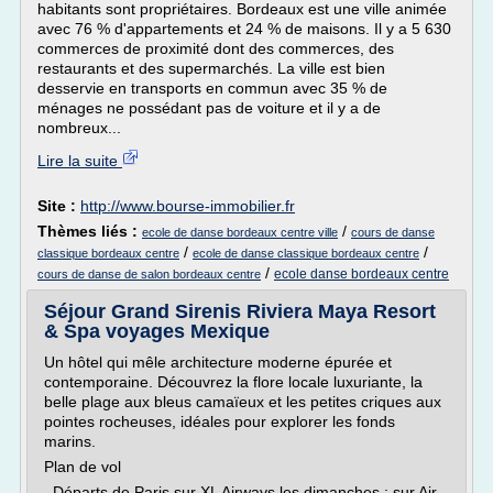
habitants sont propriétaires. Bordeaux est une ville animée
avec 76 % d'appartements et 24 % de maisons. Il y a 5 630
commerces de proximité dont des commerces, des
restaurants et des supermarchés. La ville est bien
desservie en transports en commun avec 35 % de
ménages ne possédant pas de voiture et il y a de
nombreux...
Lire la suite
Site :
http://www.bourse-immobilier.fr
Thèmes liés :
/
ecole de danse bordeaux centre ville
cours de danse
/
/
classique bordeaux centre
ecole de danse classique bordeaux centre
/
ecole danse bordeaux centre
cours de danse de salon bordeaux centre
Séjour Grand Sirenis Riviera Maya Resort
& Spa voyages Mexique
Un hôtel qui mêle architecture moderne épurée et
contemporaine. Découvrez la flore locale luxuriante, la
belle plage aux bleus camaïeux et les petites criques aux
pointes rocheuses, idéales pour explorer les fonds
marins.
Plan de vol
. Départs de Paris sur XL Airways les dimanches ; sur Air