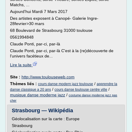
Matchs, ...
Aujourd'hui Mardi 7 Mars 2017
Des artistes exposent à Canopé- Galerie Ingre-
28fevrier>30 mars
68 Boulevard de Strasbourg 31000 toulouse
0561994848
Claude Ponti, par-ci, par-là
Claude Ponti, par-ci, par-là C'est à la (re)découverte de
l'univers facétieux de...
Lire la suite
Site :
http://www.toulouseweb.com
Thèmes liés :
/
cours danse modern jazz toulouse
apprendre la
/
/
danse classique a 20 ans
cours danse toulouse centre ville
musique danse moderne jazz
/
costume danse moderne jazz pas
cher
Strasbourg — Wikipédia
Géolocalisation sur la carte : Europe
Strasbourg