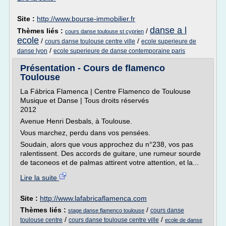
Site :
http://www.bourse-immobilier.fr
danse a l
Thèmes liés :
/
cours danse toulouse st cyprien
ecole
/
/
cours danse toulouse centre ville
ecole superieure de
/
danse lyon
ecole superieure de danse contemporaine paris
Présentation - Cours de flamenco
Toulouse
La Fábrica Flamenca | Centre Flamenco de Toulouse
Musique et Danse | Tous droits réservés
2012
Avenue Henri Desbals, à Toulouse.
Vous marchez, perdu dans vos pensées.
Soudain, alors que vous approchez du n°238, vos pas
ralentissent. Des accords de guitare, une rumeur sourde
de taconeos et de palmas attirent votre attention, et la...
Lire la suite
Site :
http://www.lafabricaflamenca.com
Thèmes liés :
/
cours danse
stage danse flamenco toulouse
/
/
toulouse centre
cours danse toulouse centre ville
ecole de danse