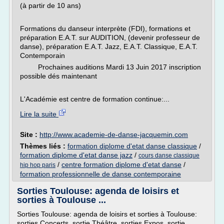
(à partir de 10 ans)
Formations du danseur interprète (FDI), formations et
préparation E.A.T. sur AUDITION, (devenir professeur de
danse), préparation E.A.T. Jazz, E.A.T. Classique, E.A.T.
Contemporain
Prochaines auditions Mardi 13 Juin 2017 inscription
possible dés maintenant
L'Académie est centre de formation continue:...
Lire la suite
Site :
http://www.academie-de-danse-jacquemin.com
Thèmes liés :
formation diplome d'etat danse classique
/
formation diplome d'etat danse jazz
/
cours danse classique
/
centre formation diplome d'etat danse
/
hip hop paris
formation professionnelle de danse contemporaine
Sorties Toulouse: agenda de loisirs et
sorties à Toulouse ...
Sorties Toulouse: agenda de loisirs et sorties à Toulouse:
sorties Concerts, sortie Théâtre, sorties Expos, sortie