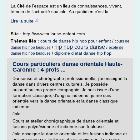
La Cité de l'espace est un lieu de connaissances, vivant,
témoin de l'actualité spatiale. Au quotidien c'est la...
Lire la suite
Site :
http://www.toulouse-enfant.com
Thèmes liés :
cours de danse hip hop pour enfant
/
cours de
hip hop cours danse
/
/
danse hip hop toulouse
ecole de
/
diplome d'etat danse hip hop
danse hip hop toulouse
Cours particuliers danse orientale Haute-
Garonne : 4 profs ...
Danseuse et chorégraphe professionnelle, j'ai enseigné la
danse dans divers centres culturels. Je possède
aujourd'hui ma propre compagnie. Je suis issue d'une
formation classique, d'origine indienne, je me suis
orientée vers la danse orientale et la danse classique
indienne.
Jala
Cours et atelier chorégraphique de danse orientale et
fusions polynésienne et indienne sur Toulouse
Jala enseigne la danse orientale et les fusions indienne et
polynésienne sur toulouse et ses enviurons. Les cours