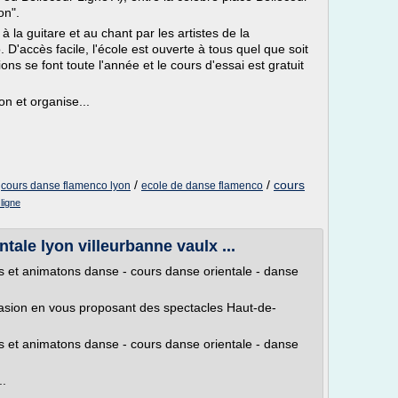
on".
a guitare et au chant par les artistes de la
'accès facile, l'école est ouverte à tous quel que soit
tions se font toute l'année et le cours d'essai est gratuit
n et organise...
/
/
/
cours
cours danse flamenco lyon
ecole de danse flamenco
ligne
ale lyon villeurbanne vaulx ...
t animatons danse - cours danse orientale - danse
vasion en vous proposant des spectacles Haut-de-
t animatons danse - cours danse orientale - danse
..