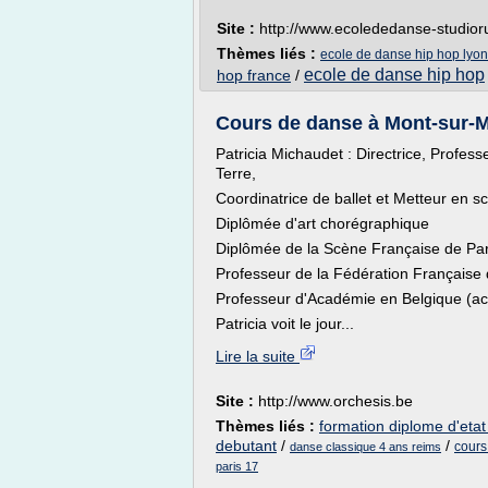
Site :
http://www.ecolededanse-studior
Thèmes liés :
ecole de danse hip hop lyon
ecole de danse hip hop
hop france
/
Cours de danse à Mont-sur-M
Patricia Michaudet : Directrice, Profe
Terre,
Coordinatrice de ballet et Metteur en s
Diplômée d'art chorégraphique
Diplômée de la Scène Française de Par
Professeur de la Fédération Français
Professeur d'Académie en Belgique (ac
Patricia voit le jour...
Lire la suite
Site :
http://www.orchesis.be
Thèmes liés :
formation diplome d'eta
debutant
/
/
cours
danse classique 4 ans reims
paris 17