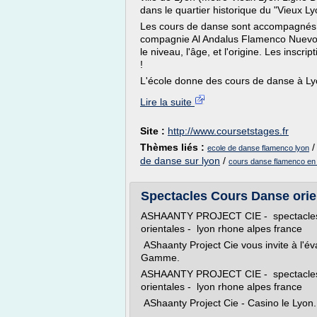
dans le quartier historique du "Vieux Ly
Les cours de danse sont accompagnés à l
compagnie Al Andalus Flamenco Nuevo. D
le niveau, l'âge, et l'origine. Les inscrip
!
L'école donne des cours de danse à Lyo
Lire la suite
Site :
http://www.coursetstages.fr
Thèmes liés :
ecole de danse flamenco lyon
de danse sur lyon
/
cours danse flamenco en 
Spectacles Cours Danse orient
ASHAANTY PROJECT CIE - spectacles e
orientales - lyon rhone alpes france
AShaanty Project Cie vous invite à l'é
Gamme.
ASHAANTY PROJECT CIE - spectacles e
orientales - lyon rhone alpes france
AShaanty Project Cie - Casino le Lyon.