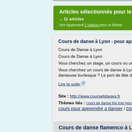
Articles sélectionnés pour l
11 articles
→
Voir également
1 Vidéos
pour ce thème
Cours de danse à Lyon - pour app
Cours de Danse à Lyon
Cours de Danse à Lyon
Vous cherchez un stage, un cours ou u
Vous cherchez un cours de danse à Ly
danseuse burlesque ? Le port de tête d'
Lire la suite
Site :
http://www.coursetstages.fr
Thèmes liés :
cours de danse hip hop lyon
co
cours pour apprendre a danser
/
Cours de danse flamenco à L