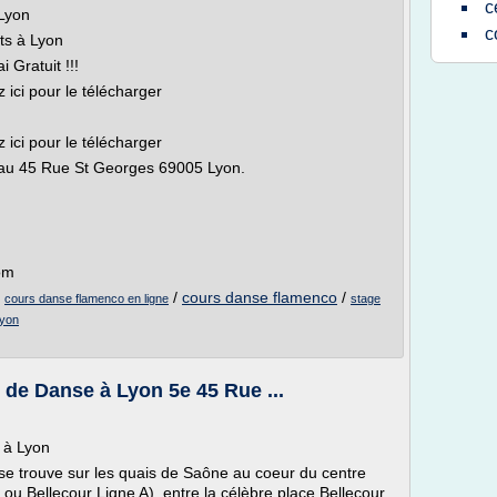
c
Lyon
c
ts à Lyon
 Gratuit !!!
z ici pour le télécharger
z ici pour le télécharger
 au 45 Rue St Georges 69005 Lyon.
om
/
/
cours danse flamenco
/
cours danse flamenco en ligne
stage
lyon
de Danse à Lyon 5e 45 Rue ...
 à Lyon
se trouve sur les quais de Saône au coeur du centre
 ou Bellecour Ligne A), entre la célèbre place Bellecour