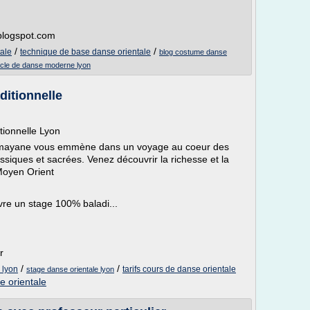
.blogspot.com
/
/
tale
technique de base danse orientale
blog costume danse
cle de danse moderne lyon
ditionnelle
tionnelle Lyon
 Imayane vous emmène dans un voyage au coeur des
siques et sacrées. Venez découvrir la richesse et la
Moyen Orient
e un stage 100% baladi...
r
/
/
 lyon
tarifs cours de danse orientale
stage danse orientale lyon
e orientale