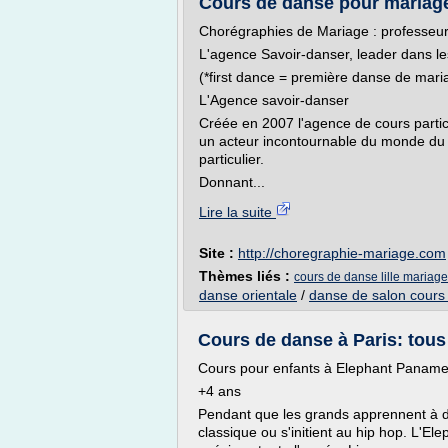
Cours de danse pour mariage 
Chorégraphies de Mariage : professeurs
L'agence Savoir-danser, leader dans les
(*first dance = première danse de mari
L'Agence savoir-danser
Créée en 2007 l'agence de cours parti
un acteur incontournable du monde du 
particulier.
Donnant...
Lire la suite
Site :
http://choregraphie-mariage.com
Thèmes liés :
cours de danse lille mariage
danse orientale
/
danse de salon cours p
Cours de danse à Paris: tous
Cours pour enfants à Elephant Panam
+4 ans
Pendant que les grands apprennent à da
classique ou s'initient au hip hop. L'E