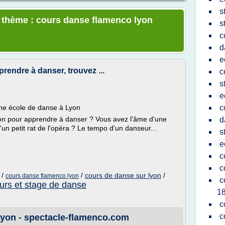
s
e thème : cours danse flamenco lyon
s
c
d
e
rendre à danser, trouvez ...
c
s
e
ne école de danse à Lyon
c
on pour apprendre à danser ? Vous avez l'âme d'une
d
un petit rat de l'opéra ? Le tempo d'un danseur...
s
e
c
c
/
/
cours de danse sur lyon
/
cours danse flamenco lyon
c
urs et stage de danse
1
c
c
yon - spectacle-flamenco.com