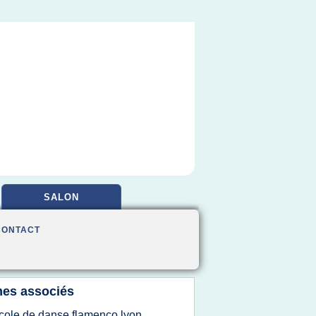
SALON
CONTACT
es associés
cole de danse flamenco lyon