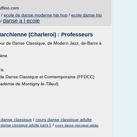
uffino.com
/
ecole de danse moderne hip hop
/
ecole danse hip
danse a l ecole
/
archienne (Charleroi) : Professeurs
sseur de Danse Classique, de Modern Jazz, de Barre à
cène
is
e de Danse Classique et Comtemporaine (FFDCC)
adémie de Montigny-le-Tilleul)
t danse classique
/
cours danse classique adulte
/
 danse classique adulte paris 5
cours danse classique adulte