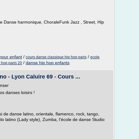
 Danse harmonique, ChoraleFunk Jazz , Street, Hip
pour enfant
/
/
cours danse classique hip hop paris
ecole
/
danse hip hop enfants
 hop paris 20
no - Lyon Caluire 69 - Cours ...
anser
s danses loisirs !
i de danse latino, orientale, flamenco, rock, tango,
lo latino (Lady style), Zumba, l'école de danse Studio