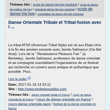
Thèmes liés :
/
ecole de danse hip hop montreal
ecole de danse
ecole de
/
/
de quebec hip hop
spectacle danse hip hop montreal
danse hip hop
/
competition de danse hip hop montreal
Danse Orientale Tribale et Tribal-fusion avec
l ...
Le tribal ATS® (American Tribal Style) est né aux Etats-Unis
à la fin des années soixante avec Jamila Salimpour (Cie Bal
Anat). Lors de la " Renaissance Pleasure Fair " (à
Berkeley), Jamila Salimpour, professeur de danse orientale
et sa compagnie scandalisent l'organisatrice de ce festival
qui recherche un univers aussi antique et authentique que
possible. Pour...
Lire la suite
Date:
2017-01-18 14:33:11
Site :
http://www.etoiledessables.com
Thèmes liés :
/
danse orientale tribale en france
cours de danse
/
cours de danse orientale en france
/
orientale ile de france
cours danse orientale paris
/
festival de la danse orientale en
france