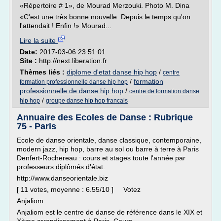
«Répertoire # 1», de Mourad Merzouki. Photo M. Dina
«C'est une très bonne nouvelle. Depuis le temps qu'on
l'attendait ! Enfin !» Mourad...
Lire la suite
Date:
2017-03-06 23:51:01
Site :
http://next.liberation.fr
Thèmes liés :
diplome d'etat danse hip hop
/
centre
/
formation
formation professionnelle danse hip hop
professionnelle de danse hip hop
/
centre de formation danse
/
hip hop
groupe danse hip hop francais
Annuaire des Ecoles de Danse : Rubrique
75 - Paris
Ecole de danse orientale, danse classique, contemporaine,
modern jazz, hip hop, barre au sol ou barre à terre à Paris
Denfert-Rochereau : cours et stages toute l'année par
professeurs diplômés d'état.
http://www.danseorientale.biz
[ 11 votes, moyenne : 6.55/10 ] Votez
Anjaliom
Anjaliom est le centre de danse de référence dans le XIX et