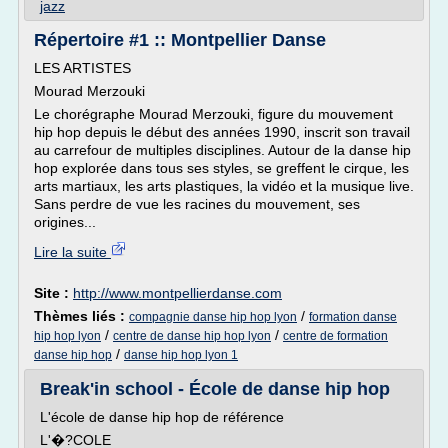
jazz
Répertoire #1 :: Montpellier Danse
LES ARTISTES
Mourad Merzouki
Le chorégraphe Mourad Merzouki, figure du mouvement
hip hop depuis le début des années 1990, inscrit son travail
au carrefour de multiples disciplines. Autour de la danse hip
hop explorée dans tous ses styles, se greffent le cirque, les
arts martiaux, les arts plastiques, la vidéo et la musique live.
Sans perdre de vue les racines du mouvement, ses
origines...
Lire la suite
Site :
http://www.montpellierdanse.com
Thèmes liés :
/
compagnie danse hip hop lyon
formation danse
/
/
hip hop lyon
centre de danse hip hop lyon
centre de formation
/
danse hip hop
danse hip hop lyon 1
Break'in school - École de danse hip hop
L'école de danse hip hop de référence
L'�?COLE