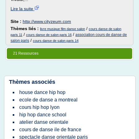
Lire la suite
Site :
http://www.cityzeum.com
Thèmes liés :
/
livre musique film danse salon
cours danse de salon
/
/
association cours de danse de
paris 11
cours danse de salon paris 16
/
salon paris
cours danse de salon paris 14
21 Ressources
Thèmes associés
house dance hip hop
ecole de danse a montreal
cours hip hop lyon
hip hop dance school
atelier danse orientale
cours de danse ile de france
spectacle danse orientale paris