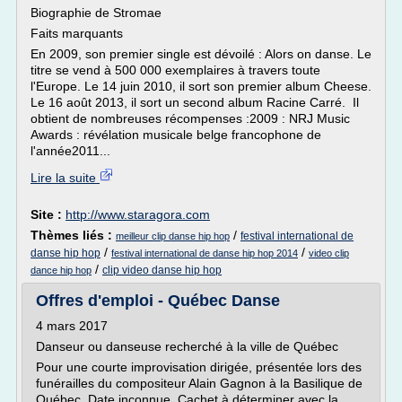
Biographie de Stromae
Faits marquants
En 2009, son premier single est dévoilé : Alors on danse. Le
titre se vend à 500 000 exemplaires à travers toute
l'Europe. Le 14 juin 2010, il sort son premier album Cheese.
Le 16 août 2013, il sort un second album Racine Carré. Il
obtient de nombreuses récompenses :2009 : NRJ Music
Awards : révélation musicale belge francophone de
l'année2011...
Lire la suite
Site :
http://www.staragora.com
Thèmes liés :
/
festival international de
meilleur clip danse hip hop
/
/
danse hip hop
festival international de danse hip hop 2014
video clip
/
clip video danse hip hop
dance hip hop
Offres d'emploi - Québec Danse
4 mars 2017
Danseur ou danseuse recherché à la ville de Québec
Pour une courte improvisation dirigée, présentée lors des
funérailles du compositeur Alain Gagnon à la Basilique de
Québec. Date inconnue. Cachet à déterminer avec la