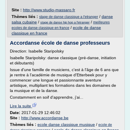
Site :
http://www.studio-massaro.fr
Thèmes liés :
/
danse
stage de danse classique a l'etranger
salsa cubaine
/
/
meilleures
stage de danse hip hop a l'etranger
/
ecole de danse
ecoles de danse classique en france
classique en france
Accordanse école de danse professeurs
Direction: Isabelle Staripolsky
Isabelle Staripolsky: danse classique (pré-danse, initiation
et débutants)
Issue d'une famille de musiciens, c'est à l'âge de 6 ans que
je rentre à l'académie de musique d'Etterbeek pour y
commencer une longue et passionnante aventure
artistique, multipliant les formations dans les domaines de
la musique et de la danse.
Constamment en soif d'apprendre, j'ai...
Lire la suite
Date:
2017-01-29 12:46:02
Site :
http://www.accordanse.be
Thèmes liés :
ecole danse classique musique
/
ecole de