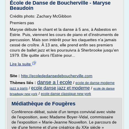
École de Danse de Boucherville - Maryse
Beaudoin
Crédits photo: Zachary McGibbon
Premiers pas
Maryse débute le chant et la danse à 5 ans, à Asbestos en
Estrie. Puis, viennent les cours de piano et d'instruments de
percussion. Mais son intérêt pour les claquettes n'a jamais
cessé de croître. À 13 ans, elle prend enfin ses premiers
cours de ballet jazz et les poursuivra à Sherbrooke jusqu'en
1979. Elle quitte alors l'Estrie pour...
Lire la suite
Site :
http://ecolededansedeboucherville.com
danse a l ecole
Thèmes liés :
/
ecole de danse moderne
ecole danse jazz et moderne
/
/
jazz a paris
ecole de danse
/
ecole danse classique new york
broadway new york
Médiathèque de Fougères
Conférence-débat, suivie d'un temps convivial avec visite
de l'exposition, avec Madame Boyer-Vidal, commissaire
de l'exposition « Marie-Jeanne Nouvellon. Le parcours de
vie d'une femme et d'une créatrice du XXe siècle »