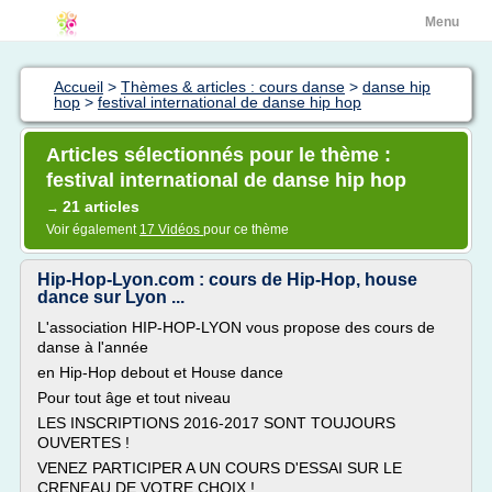
Menu
Accueil
>
Thèmes & articles : cours danse
>
danse hip
hop
>
festival international de danse hip hop
Articles sélectionnés pour le thème :
festival international de danse hip hop
21 articles
→
Voir également
17 Vidéos
pour ce thème
Hip-Hop-Lyon.com : cours de Hip-Hop, house
dance sur Lyon ...
L'association HIP-HOP-LYON vous propose des cours de
danse à l'année
en Hip-Hop debout et House dance
Pour tout âge et tout niveau
LES INSCRIPTIONS 2016-2017 SONT TOUJOURS
OUVERTES !
VENEZ PARTICIPER A UN COURS D'ESSAI SUR LE
CRENEAU DE VOTRE CHOIX !