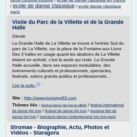
/
ecole de danse classique en france
danse classique espagne
ecole de danse classique
/
/
ecole danse classique
paris
Visite du Parc de la Villette et de la Grande
Halle
Géode
La Grande Halle de La Villette se trouve à l'entrée Sud du
parc de La Villette, sur la place de la Fontaine-aux-Lions.
Des 3 halles en usage quand les abattoirs de La Villette
étaient en activité, c'est la seule qui reste. La Grande
Halle accueille, dans ses espaces modulables, des
événements culturels et professionnels, spectacles,
festivals, salons grands publics et professionnels....
Lire la suite
Site :
http://www.tourisme93.com
Thèmes liés :
/
festival international
festival danse hip hop la villette
/
/
de danse hip hop
festival de danse hip hop
musique film de
/
danse hip hop
spectacle danse contemporaine hip hop paris
Stromae - Biographie, Actu, Photos et
Vidéos - Staragora