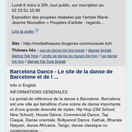
Lundi 6 mars à 20h, tout public, sur inscription au
02.23.51.10.90
Exposition des poupées réalisées par l'artiste Marie-
Jeanne Nouvellon « Poupées d'artiste : regards...
Lire la suite
Site :
http://mediatheques.fougeres-communaute.bzh
Thèmes liés :
/
danse break
pas de danse hip hop break
dance hip hop
/
/
centre de danse du marais hip hop
rap danse
/
danse hip hop break
hip hop
Barcelona Dance - Le site de la danse de
Barcelone et de l ...
Info in English
INFORMATIONS GENERALES
Le portail de référence de la danse à Barcelone. Barcelona
est une ville qui bénéficie d'une scène de danse importante
et d'une grande diversité de styles: Hip Hop (Old School,
New School), House Dance, Commercial Dance, Tap
Claqué, Danse orientale, Bollywood Dance, Kathak, Bharata
Natyam, danse Africaine, Tango, danse classique ou
contemporaine,...