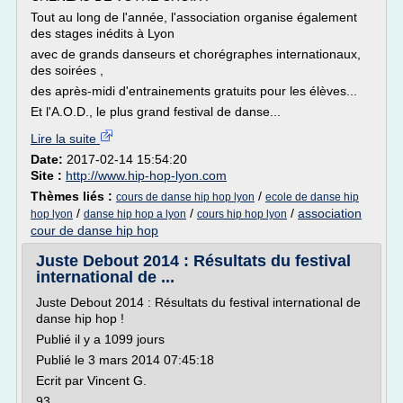
Tout au long de l'année, l'association organise également
des stages inédits à Lyon
avec de grands danseurs et chorégraphes internationaux,
des soirées ,
des après-midi d'entrainements gratuits pour les élèves...
Et l'A.O.D., le plus grand festival de danse...
Lire la suite
Date:
2017-02-14 15:54:20
Site :
http://www.hip-hop-lyon.com
Thèmes liés :
/
cours de danse hip hop lyon
ecole de danse hip
/
/
/
association
hop lyon
danse hip hop a lyon
cours hip hop lyon
cour de danse hip hop
Juste Debout 2014 : Résultats du festival
international de ...
Juste Debout 2014 : Résultats du festival international de
danse hip hop !
Publié il y a 1099 jours
Publié le 3 mars 2014 07:45:18
Ecrit par Vincent G.
93