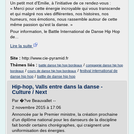
Un petit mot d'Emilie, à l'initiative de ce rendez-vous :
« Merci pour cette énergie incroyable qui vous transcende
et qui malgré nos vies différentes, nos histoires, nos
humeurs, nos émotions, nous rassemble autour de cette
même passion qu'est la danse. »
Pour information, le Battle International de Danse Hip Hop
de...
Lire la suite
Site :
http://www.cie-pyramid.fr
Thèmes liés :
/
battle danse hip hop bordeaux
compagnie danse hip hop
/
/
festival international de
bordeaux
cours de danse hip hop bordeaux
/
danse hip hop
battle de danse hip hop
Hip-hop, Valls entre dans la danse -
Culture / Next
Par �?ve Beauvallet --
2 novembre 2015 à 17:06
Annoncée par le Premier ministre, la création prochaine
d'un diplôme national pour les danseurs de la discipline
fait bondir certains chorégraphes, qui craignent une
uniformisation des énergies.