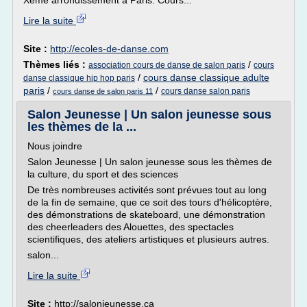
Xème arrondissement à Paris. Cours...
Lire la suite
Site :
http://ecoles-de-danse.com
Thèmes liés :
/
association cours de danse de salon paris
cours
/
cours danse classique adulte
danse classique hip hop paris
paris
/
/
cours danse salon paris
cours danse de salon paris 11
Salon Jeunesse | Un salon jeunesse sous
les thèmes de la ...
Nous joindre
Salon Jeunesse | Un salon jeunesse sous les thèmes de
la culture, du sport et des sciences
De très nombreuses activités sont prévues tout au long
de la fin de semaine, que ce soit des tours d'hélicoptère,
des démonstrations de skateboard, une démonstration
des cheerleaders des Alouettes, des spectacles
scientifiques, des ateliers artistiques et plusieurs autres.
salon...
Lire la suite
Site :
http://salonjeunesse.ca