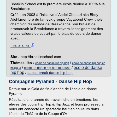
Break'in School est la première école dédiée à 100% à la
Breakdance.
Créée en 2008 à l'initiative d'Abdel Chouari aka Bboy
Abd-l,membre du fameux groupe Vagabond Crew, triple
champion du monde de Breakdance.Son but est de
promouvoir la Breakdance à travers l'enseignement des
vraies valeurs de cet art par le biais de cours de danse
avec...
Lire la suite
Site :
http://breakinschool.com
Thèmes liés :
/
ecole de danse lille hip hop
ecole de danse hip hop en
ecole de danse
/
/
ecole de danse hip hop toulouse
belgique
hip hop
/
danse break dance hip hop
Compagnie Pyramid - Danse Hip Hop
Retour sur le Gala de fin d'année de l'école de danse
Pyramid
Résultat d'une année de travail riche en émotions, les
élèves des cours Hip Hop & Hip Jazz et leurs professeurs
nous ont concocté un spectacle haut en couleurs dans
l'écrin du Théâtre de la Coupe d'Or.