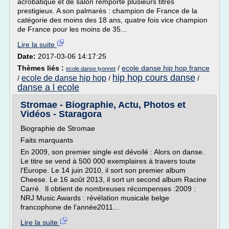
acrobatique et de salon remporte plusieurs titres
prestigieux. A son palmarès : champion de France de la
catégorie des moins des 18 ans, quatre fois vice champion
de France pour les moins de 35...
Lire la suite
Date:
2017-03-06 14:17:25
Thèmes liés :
/
ecole danse hip hop france
ecole danse lyonnet
hip hop cours danse
ecole de danse hip hop
/
/
/
danse a l ecole
Stromae - Biographie, Actu, Photos et
Vidéos - Staragora
Biographie de Stromae
Faits marquants
En 2009, son premier single est dévoilé : Alors on danse.
Le titre se vend à 500 000 exemplaires à travers toute
l'Europe. Le 14 juin 2010, il sort son premier album
Cheese. Le 16 août 2013, il sort un second album Racine
Carré. Il obtient de nombreuses récompenses :2009 :
NRJ Music Awards : révélation musicale belge
francophone de l'année2011...
Lire la suite