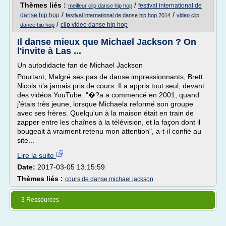
Thèmes liés :
/
festival international de
meilleur clip danse hip hop
/
/
danse hip hop
festival international de danse hip hop 2014
video clip
/
clip video danse hip hop
dance hip hop
Il danse mieux que Michael Jackson ? On
l'invite à Las ...
Un autodidacte fan de Michael Jackson
Pourtant, Malgré ses pas de danse impressionnants, Brett
Nicols n'a jamais pris de cours. Il a appris tout seul, devant
des vidéos YouTube. "�?a a commencé en 2001, quand
j'étais très jeune, lorsque Michaela reformé son groupe
avec ses frères. Quelqu'un à la maison était en train de
zapper entre les chaînes à la télévision, et la façon dont il
bougeait à vraiment retenu mon attention", a-t-il confié au
site...
Lire la suite
Date:
2017-03-05 13:15:59
Thèmes liés :
cours de danse michael jackson
3 Ressources