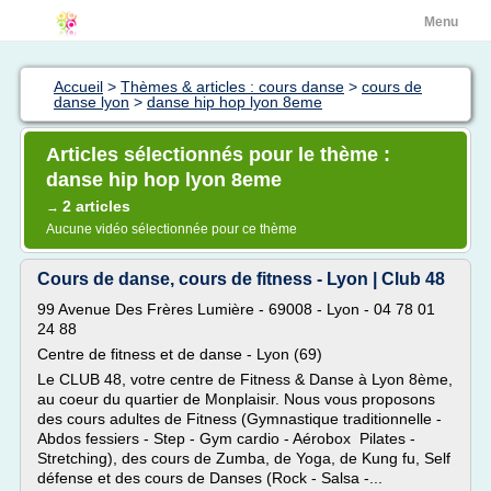
Menu
Accueil
>
Thèmes & articles : cours danse
>
cours de
danse lyon
>
danse hip hop lyon 8eme
Articles sélectionnés pour le thème :
danse hip hop lyon 8eme
2 articles
→
Aucune vidéo sélectionnée pour ce thème
Cours de danse, cours de fitness - Lyon | Club 48
99 Avenue Des Frères Lumière - 69008 - Lyon - 04 78 01
24 88
Centre de fitness et de danse - Lyon (69)
Le CLUB 48, votre centre de Fitness & Danse à Lyon 8ème,
au coeur du quartier de Monplaisir. Nous vous proposons
des cours adultes de Fitness (Gymnastique traditionnelle -
Abdos fessiers - Step - Gym cardio - Aérobox Pilates -
Stretching), des cours de Zumba, de Yoga, de Kung fu, Self
défense et des cours de Danses (Rock - Salsa -...