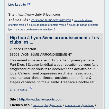
Lire la suite
Site :
http://www.club48-lyon.com
Thèmes liés :
/
cours danse modern jazz lyon
cours de danse
/
/
orientale lyon 1
cours de danse orientale lyon 8
cours de danse orientale
/
lyon 4
cours de danse orientale lyon 3
Hip hop à Lyon 8ème arrondissement : Les
clubs les ...
2 Place Francfort
69003 LYON 3èME ARRONDISSEMENT
Idéalement situé au coeur du quartier dynamique de la
Part Dieu, l'Espace Undôkaï a pour vocation de vous faire
progresser et de vous faire découvrir des activités pour
tous. Celles-ci sont organisées en différents secteurs :
arts martiaux, danse, fitness, activités pour enfants &
stages vacances, forme & santé. L'espace Undôkaï est...
Lire la suite
Site :
http://www.facile-sports.com
Thèmes liés :
/
/
danse hip hop lyon 8eme
cours hip hop lyon 8eme