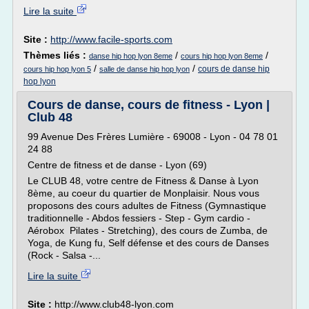
Lire la suite
Site :
http://www.facile-sports.com
Thèmes liés :
/
/
danse hip hop lyon 8eme
cours hip hop lyon 8eme
/
/
cours de danse hip
cours hip hop lyon 5
salle de danse hip hop lyon
hop lyon
Cours de danse, cours de fitness - Lyon |
Club 48
99 Avenue Des Frères Lumière - 69008 - Lyon - 04 78 01
24 88
Centre de fitness et de danse - Lyon (69)
Le CLUB 48, votre centre de Fitness & Danse à Lyon
8ème, au coeur du quartier de Monplaisir. Nous vous
proposons des cours adultes de Fitness (Gymnastique
traditionnelle - Abdos fessiers - Step - Gym cardio -
Aérobox Pilates - Stretching), des cours de Zumba, de
Yoga, de Kung fu, Self défense et des cours de Danses
(Rock - Salsa -...
Lire la suite
Site :
http://www.club48-lyon.com