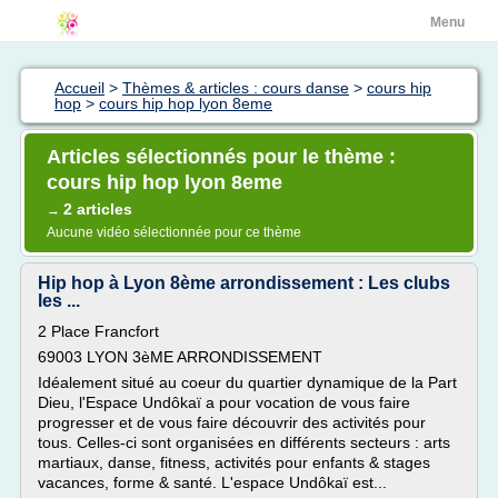
Menu
Accueil
>
Thèmes & articles : cours danse
>
cours hip
hop
>
cours hip hop lyon 8eme
Articles sélectionnés pour le thème :
cours hip hop lyon 8eme
2 articles
→
Aucune vidéo sélectionnée pour ce thème
Hip hop à Lyon 8ème arrondissement : Les clubs
les ...
2 Place Francfort
69003 LYON 3èME ARRONDISSEMENT
Idéalement situé au coeur du quartier dynamique de la Part
Dieu, l'Espace Undôkaï a pour vocation de vous faire
progresser et de vous faire découvrir des activités pour
tous. Celles-ci sont organisées en différents secteurs : arts
martiaux, danse, fitness, activités pour enfants & stages
vacances, forme & santé. L'espace Undôkaï est...