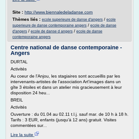
Site :
http://www.biennaledeladanse.com
Thèmes liés :
/
ecole superieure de danse d'angers
ecole
/
superieure de danse contemporaine angers
ecole de danse
/
/
d'angers
ecole de danse d angers
ecole de danse
contemporaine angers
Centre national de danse contemporaine -
Angers
DURTAL
Activités
Au coeur de l'Anjou, les stagiaires sont accueillis par les
intervenants-artistes de l'association Art'images dans un
gîte 3 étoiles et dans un atelier mis gracieusement à leur
disposition 24 heu...
BREIL
Activités
Ouverture : du 01.04 au 02.11 t.l.j. sauf mar. de 10 h à 18 h.
Tarifs : 3 EUR, enfants (jusqu'à 12 ans) gratuit. Visites
commentées sur...
Lire la suite