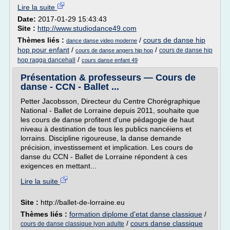
Lire la suite
Date:
2017-01-29 15:43:43
Site :
http://www.studiodance49.com
Thèmes liés :
/
cours de danse hip
dance danse video moderne
hop pour enfant
/
/
cours de danse hip
cours de danse angers hip hop
/
hop ragga dancehall
cours danse enfant 49
Présentation & professeurs — Cours de
danse - CCN - Ballet ...
Petter Jacobsson, Directeur du Centre Chorégraphique
National - Ballet de Lorraine depuis 2011, souhaite que
les cours de danse profitent d'une pédagogie de haut
niveau à destination de tous les publics nancéiens et
lorrains. Discipline rigoureuse, la danse demande
précision, investissement et implication. Les cours de
danse du CCN - Ballet de Lorraine répondent à ces
exigences en mettant...
Lire la suite
Site :
http://ballet-de-lorraine.eu
Thèmes liés :
formation diplome d'etat danse classique
/
/
cours danse classique
cours de danse classique lyon adulte