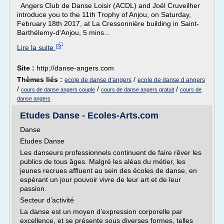
Angers Club de Danse Loisir (ACDL) and Joël Cruveilher
introduce you to the 11th Trophy of Anjou, on Saturday,
February 18th 2017, at La Cressonnière building in Saint-
Barthélemy-d'Anjou, 5 mins...
Lire la suite
Site :
http://danse-angers.com
Thèmes liés :
/
ecole de danse d'angers
ecole de danse d angers
/
/
/
cours de danse angers couple
cours de danse angers gratuit
cours de
danse angers
Etudes Danse - Ecoles-Arts.com
Danse
Etudes Danse
Les danseurs professionnels continuent de faire rêver les
publics de tous âges. Malgré les aléas du métier, les
jeunes recrues affluent au sein des écoles de danse, en
espérant un jour pouvoir vivre de leur art et de leur
passion.
Secteur d’activité
La danse est un moyen d’expression corporelle par
excellence, et se présente sous diverses formes, telles