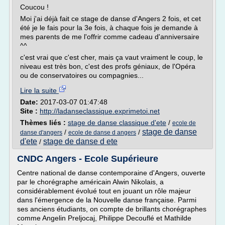
Coucou !
Moi j'ai déjà fait ce stage de danse d'Angers 2 fois, et cet
été je le fais pour la 3e fois, à chaque fois je demande à
mes parents de me l'offrir comme cadeau d'anniversaire
^^
c'est vrai que c'est cher, mais ça vaut vraiment le coup, le
niveau est très bon, c'est des profs géniaux, de l'Opéra
ou de conservatoires ou compagnies...
Lire la suite
Date:
2017-03-07 01:47:48
Site :
http://ladanseclassique.exprimetoi.net
Thèmes liés :
stage de danse classique d'ete
/
ecole de
stage de danse
/
/
danse d'angers
ecole de danse d angers
d'ete
stage de danse d ete
/
CNDC Angers - Ecole Supérieure
Centre national de danse contemporaine d'Angers, ouverte
par le chorégraphe américain Alwin Nikolais, a
considérablement évolué tout en jouant un rôle majeur
dans l'émergence de la Nouvelle danse française. Parmi
ses anciens étudiants, on compte de brillants chorégraphes
comme Angelin Preljocaj, Philippe Decouflé et Mathilde