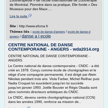
Zoothérapeute » de l'école Internationale de Zoothérapie
de Montréal. Pionnère dans sa pratique, Elle fonde « Des
Museaux pour des Maux ,...
Lire la suite
Site :
http://www.efcma.fr
Thèmes liés :
/
ecole de danse d'angers
ecole de danse d
danse a l ecole
/
angers
CENTRE NATIONAL DE DANSE
CONTEMPORAINE - ANGERS - wda2014.org
CENTRE NATIONAL DE DANSE CONTEMPORAINE -
ANGERS
Le Centre national de danse contemporaine - CNDC - a été
créé en 1978. Conçu comme école de chorégraphes et le
siège d'une compagnie permanente, il est dirigé par Alwin
Nikolais pendant trois ans. Viola Farber, Michel Reilhac puis
Nadia Croquet lui suucèdent jusqu'en lui succède
jusqu'en janvier 1993. Joëlle Bouvier et Régis Obadia sont
alors nommés directeurs artistiques du CNDC.
Le CNDC, devenu centre chorégraphique national (CCN)
dans les années 1990, renforce sa mission de...