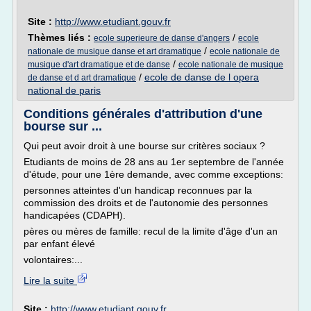
Site :
http://www.etudiant.gouv.fr
Thèmes liés :
/
ecole superieure de danse d'angers
ecole
/
nationale de musique danse et art dramatique
ecole nationale de
/
musique d'art dramatique et de danse
ecole nationale de musique
/
ecole de danse de l opera
de danse et d art dramatique
national de paris
Conditions générales d'attribution d'une
bourse sur ...
Qui peut avoir droit à une bourse sur critères sociaux ?
Etudiants de moins de 28 ans au 1er septembre de l'année
d'étude, pour une 1ère demande, avec comme exceptions:
personnes atteintes d'un handicap reconnues par la
commission des droits et de l'autonomie des personnes
handicapées (CDAPH).
pères ou mères de famille: recul de la limite d'âge d'un an
par enfant élevé
volontaires:...
Lire la suite
Site :
http://www.etudiant.gouv.fr