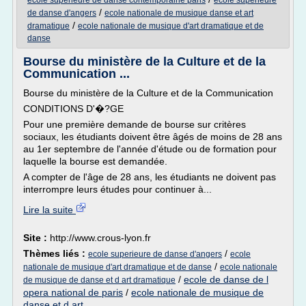
ecole superieure de danse contemporaine paris
ecole superieure
/
de danse d'angers
ecole nationale de musique danse et art
/
dramatique
ecole nationale de musique d'art dramatique et de
danse
Bourse du ministère de la Culture et de la
Communication ...
Bourse du ministère de la Culture et de la Communication
CONDITIONS D'�?GE
Pour une première demande de bourse sur critères
sociaux, les étudiants doivent être âgés de moins de 28 ans
au 1er septembre de l'année d'étude ou de formation pour
laquelle la bourse est demandée.
A compter de l'âge de 28 ans, les étudiants ne doivent pas
interrompre leurs études pour continuer à...
Lire la suite
Site :
http://www.crous-lyon.fr
Thèmes liés :
/
ecole superieure de danse d'angers
ecole
/
nationale de musique d'art dramatique et de danse
ecole nationale
/
ecole de danse de l
de musique de danse et d art dramatique
opera national de paris
/
ecole nationale de musique de
danse et d art