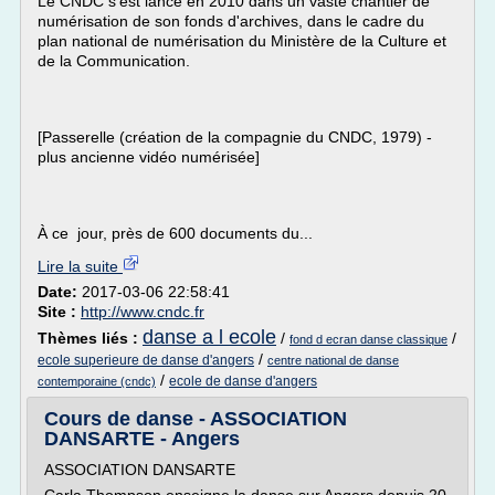
Le CNDC s'est lancé en 2010 dans un vaste chantier de
numérisation de son fonds d'archives, dans le cadre du
plan national de numérisation du Ministère de la Culture et
de la Communication.
[Passerelle (création de la compagnie du CNDC, 1979) -
plus ancienne vidéo numérisée]
À ce jour, près de 600 documents du...
Lire la suite
Date:
2017-03-06 22:58:41
Site :
http://www.cndc.fr
danse a l ecole
Thèmes liés :
/
/
fond d ecran danse classique
/
ecole superieure de danse d'angers
centre national de danse
/
ecole de danse d'angers
contemporaine (cndc)
Cours de danse - ASSOCIATION
DANSARTE - Angers
ASSOCIATION DANSARTE