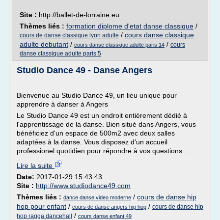
Site :
http://ballet-de-lorraine.eu
Thèmes liés :
formation diplome d'etat danse classique
/
/
cours danse classique
cours de danse classique lyon adulte
adulte debutant
/
/
cours
cours danse classique adulte paris 14
danse classique adulte paris 5
Studio Dance 49 - Danse Angers
Bienvenue au Studio Dance 49, un lieu unique pour
apprendre à danser à Angers
Le Studio Dance 49 est un endroit entièrement dédié à
l'apprentissage de la danse. Bien situé dans Angers, vous
bénéficiez d'un espace de 500m2 avec deux salles
adaptées à la danse. Vous disposez d'un accueil
professionel quotidien pour répondre à vos questions ...
Lire la suite
Date:
2017-01-29 15:43:43
Site :
http://www.studiodance49.com
Thèmes liés :
/
cours de danse hip
dance danse video moderne
hop pour enfant
/
/
cours de danse hip
cours de danse angers hip hop
/
hop ragga dancehall
cours danse enfant 49