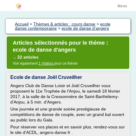
Menu
Accueil
>
Thèmes & articles : cours danse
>
ecole
danse contemporaine
>
ecole de danse d'angers
Articles sélectionnés pour le thème :
ecole de danse d'angers
22 articles
→
Voir également
1 Vidéos
pour ce thème
Ecole de danse Joël Cruveilher
Angers Club de Danse Loisir et Joël Cruveilher vous
proposent le 11e Trophée de l'Anjou, le samedi 18 février
2017, à la salle de la Cressonnière de Saint-Barthélemy-
d'Anjou, à 5 min. d'Angers.
Une journée et une grande soirée prestigieuse de
compétitions de danse de couple, avec un grand bal ouvert
au public lors du Gala.
Pour réserver vos places et en savoir plus, rendez-vous sur
le site d'ACDL, angers-danse.fr .