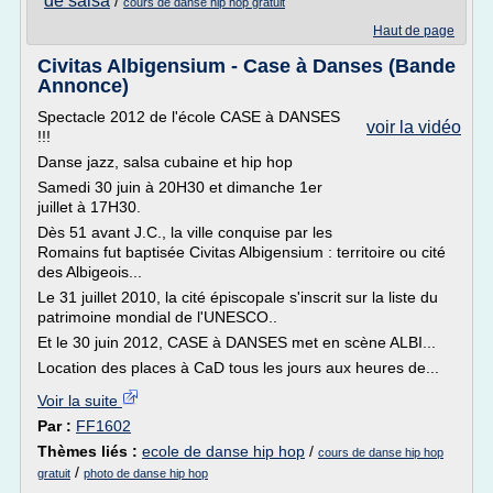
de salsa
/
cours de danse hip hop gratuit
Haut de page
Civitas Albigensium - Case à Danses (Bande
Annonce)
Spectacle 2012 de l'école CASE à DANSES
voir la vidéo
!!!
Danse jazz, salsa cubaine et hip hop
Samedi 30 juin à 20H30 et dimanche 1er
juillet à 17H30.
Dès 51 avant J.C., la ville conquise par les
Romains fut baptisée Civitas Albigensium : territoire ou cité
des Albigeois...
Le 31 juillet 2010, la cité épiscopale s'inscrit sur la liste du
patrimoine mondial de l'UNESCO..
Et le 30 juin 2012, CASE à DANSES met en scène ALBI...
Location des places à CaD tous les jours aux heures de...
Voir la suite
Par :
FF1602
Thèmes liés :
ecole de danse hip hop
/
cours de danse hip hop
/
gratuit
photo de danse hip hop