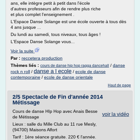
ans, elle intègre petit à petit dans l'école
d'autres professeurs afin de rendre plus riche
et plus complet l'enseignement .
L'Espace Danse Solange est une école ouverte à tous dès
4 ans jusque ...
Du lundi au samedi, tous niveaux, tous âges !
L'Espace Danse Solange vous...
Voir la suite
Par :
reccetera production
Thèmes liés :
/
danse
cours de danse hip hop ragga dancehall
danse a l ecole
rock n roll
/
/
ecole de danse
contemporaine
/
ecole de danse orientale
Haut de page
2/5 Spectacle de Fin d'année 2014
Métissage
Cours de danse HIp Hop avec Anais Besse
voir la vidéo
de Métissage
Lieux : salle du Mille Club au 11 rue Mesly,
(94700) Maisons Alfort
Tarif : 1ère séance gratuite. 220 € l'année.