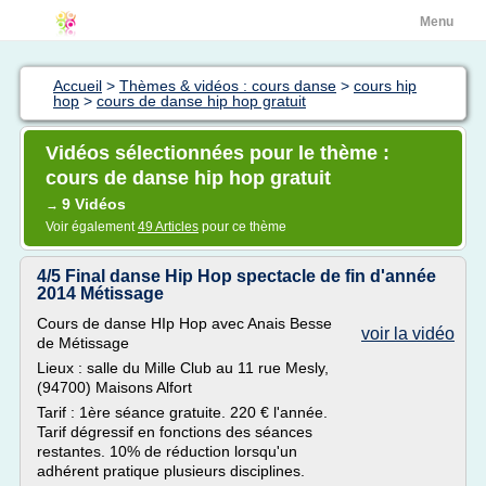
Menu
Accueil
>
Thèmes & vidéos : cours danse
>
cours hip
hop
>
cours de danse hip hop gratuit
Vidéos sélectionnées pour le thème :
cours de danse hip hop gratuit
9 Vidéos
→
Voir également
49 Articles
pour ce thème
4/5 Final danse Hip Hop spectacle de fin d'année
2014 Métissage
Cours de danse HIp Hop avec Anais Besse
voir la vidéo
de Métissage
Lieux : salle du Mille Club au 11 rue Mesly,
(94700) Maisons Alfort
Tarif : 1ère séance gratuite. 220 € l'année.
Tarif dégressif en fonctions des séances
restantes. 10% de réduction lorsqu'un
adhérent pratique plusieurs disciplines.