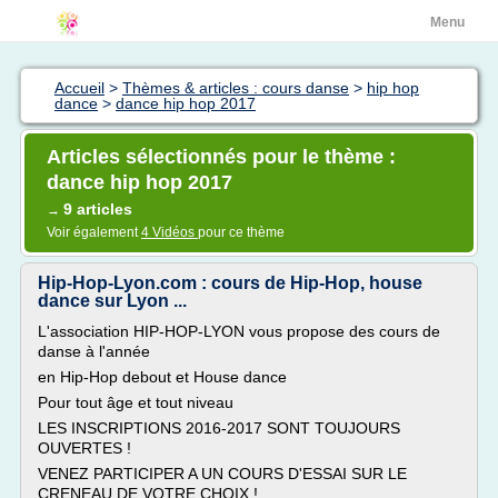
Menu
Accueil
>
Thèmes & articles : cours danse
>
hip hop
dance
>
dance hip hop 2017
Articles sélectionnés pour le thème :
dance hip hop 2017
9 articles
→
Voir également
4 Vidéos
pour ce thème
Hip-Hop-Lyon.com : cours de Hip-Hop, house
dance sur Lyon ...
L'association HIP-HOP-LYON vous propose des cours de
danse à l'année
en Hip-Hop debout et House dance
Pour tout âge et tout niveau
LES INSCRIPTIONS 2016-2017 SONT TOUJOURS
OUVERTES !
VENEZ PARTICIPER A UN COURS D'ESSAI SUR LE
CRENEAU DE VOTRE CHOIX !