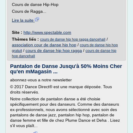
Cours de danse Hip-Hop
Cours de Ragga...
Lire la suite
Site :
http://www.spectable.com
Thèmes liés :
/
cours de danse hip hop ragga dancehall
association cour de danse hip hop
/
cours de danse hip hop
/
cours de danse hip hop ragga
/
gratuit
cours de danse hip
hop dancehall
Pantalon de Danse Jusqu'à 50% Moins Cher
qu'en mMagasin ...
abonnez-vous a notre newsletter
© 2017 Dance Direct® est une marque déposée. Tous
droits réservés.
Notre collection de pantalon danse a été choisie
spécifiquement pour des danseurs. Comme des danseurs
ex-professionnels, nous avons sélectionné avec soin des
pantalons de danse jazz, pantalon hip hop, pantalon de
danse femme et fille de chez Plume Dance et Deha . Lisez
s'il vous plaît...