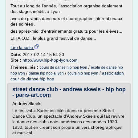
Tout au long de l'année, l'association organise également
des stages inédits à Lyon
avec de grands danseurs et chorégraphes internationaux,
des soirées ,
des après-midi d'entrainements gratuits pour les élèves...
Et l'A.O.D., le plus grand festival de danse...
Lire la suite
Date:
2017-02-14 15:54:20
Site :
http://www.hip-hop-lyon.com
Thèmes liés :
/
cours de danse hip hop lyon
ecole de danse hip
/
/
/
association
hop lyon
danse hip hop a lyon
cours hip hop lyon
cour de danse hip hop
street dance club - andrew skeels - hip hop
- paris-art.com
Andrew Skeels
Le festival « Suresnes cités danse » présente Street
Dance Club, un spectacle d'Andrew Skeels qui fait revivre
la danse des clubs noirs américains des années 1920-
1930, tout en créant son propre univers chorégraphique
et musical.