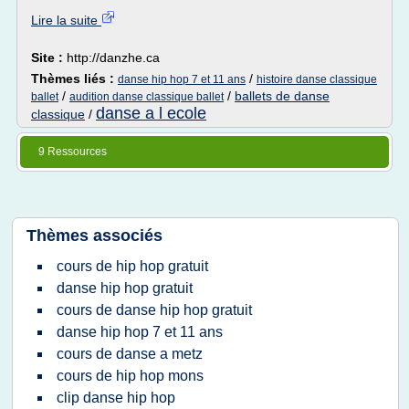
Lire la suite
Site :
http://danzhe.ca
Thèmes liés :
/
danse hip hop 7 et 11 ans
histoire danse classique
/
/
ballets de danse
ballet
audition danse classique ballet
danse a l ecole
classique
/
9 Ressources
Thèmes associés
cours de hip hop gratuit
danse hip hop gratuit
cours de danse hip hop gratuit
danse hip hop 7 et 11 ans
cours de danse a metz
cours de hip hop mons
clip danse hip hop