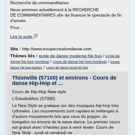
Recherche de commanditaires
Nous sommes actuellement à la RECHERCHE
DE COMMANDITAIRES afin de financer le spectacle de fin
d'année.
Pour...
Lire la suite
Site :
http://www.troupecreationdanse.com
Thèmes liés :
ecole de danse moderne hip hop
/
ecole de
/
/
danse hip hop montreal
cours de danse hip hop montreal
troupe
/
danse hip hop quebec
cours de danse laval hip hop
Thionville (57100) et environs - Cours de
danse Hip-Hop et ...
Cours de Hip-Hop New style
L'EstudioMetz (57000)
Le New Style se pratique sur des musiques hip-hop très
rythmées. Les mouvements sont rapides et mélangés à
d'autres mouvements tels que ceux du poppin, du
boogaloo ou encore de la wave dance. Le premier cours
est gratuit donc n'hésitez pas à venir tester. Cours de
New Style : lundi et vendredi de ...