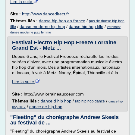
Lire la suite
Site :
http://www.dancedirect.fr
Thèmes liés :
danse hip hop en france
/
pas de danse hip hop
/
danse moderne hip hop
/
danse hip hop fille
/
fille
vetement
danse moderne jazz femme
Festival Electro Hip Hop Freeze Lorraine
Grand Est - Metz ...
Depuis 6 ans, le Festival Freeeeze réchauffe les froides
soirées d'hiver, avec une programmation musicale électro
hip hop d'un mois. Des artistes internationaux, nationaux
et locaux, à voir à Metz, Nancy, Épinal, Thionville et à la...
Lire la suite
Site :
http://www.lorraineaucoeur.com
Thèmes liés :
dance d hip hop
/
/
rap hip hop dance
dance hip
/
dance de hip hop
hop 2017
"Fleeting" du chorégraphe Andrew Skeels
au festival de ...
"Fleeting" du chorégraphe Andrew Skeels au festival de