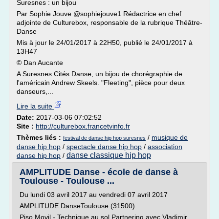
Suresnes : un bijou
Par Sophie Jouve @sophiejouve1 Rédactrice en chef
adjointe de Culturebox, responsable de la rubrique Théâtre-
Danse
Mis à jour le 24/01/2017 à 22H50, publié le 24/01/2017 à
13H47
© Dan Aucante
A Suresnes Cités Danse, un bijou de chorégraphie de
l'américain Andrew Skeels. "Fleeting", pièce pour deux
danseurs,...
Lire la suite
Date:
2017-03-06 07:02:52
Site :
http://culturebox.francetvinfo.fr
Thèmes liés :
/
musique de
festival de danse hip hop suresnes
danse hip hop
/
spectacle danse hip hop
/
association
danse classique hip hop
danse hip hop
/
AMPLITUDE Danse - école de danse à
Toulouse - Toulouse ...
Du lundi 03 avril 2017 au vendredi 07 avril 2017
AMPLITUDE DanseToulouse (31500)
Piso Movil - Technique au sol Partnering avec Vladimir