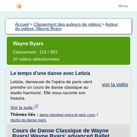
Menu
Accueil
>
Classement des auteurs de vidéos
>
Auteur
de vidéos: Wayne Byars
Wayne Byars
Classement : 119 / 953
10 vidéos sélectionnées
Le temps d'une danse avec Letizia
Letizia, danseuse de l'opéra de paris vient
voir la vidéo
prendre un cours de danse classique au
studio harmonic. Elle nous raconte son
histoire.
Voir la suite
Thèmes liés :
/
danse classique opera de paris cours
studio de danse paris
Cours de Danse Classique de Wayne
Byars/ Wayne Byars' advanced Ballet