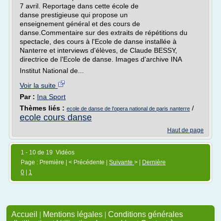
7 avril. Reportage dans cette école de
danse prestigieuse qui propose un
enseignement général et des cours de
danse.Commentaire sur des extraits de répétitions du
spectacle, des cours à l'Ecole de danse installée à
Nanterre et interviews d'élèves, de Claude BESSY,
directrice de l'Ecole de danse. Images d'archive INA
Institut National de...
Voir la suite
Par :
Ina Sport
Thèmes liés :
/
ecole de danse de l'opera national de paris nanterre
ecole cours danse
Haut de page
1 - 10 de 19 Vidéos
Page : Première | < Précédente |
Suivante
> |
Dernière
0
|
1
Accueil
|
Mentions légales
|
Conditions générales