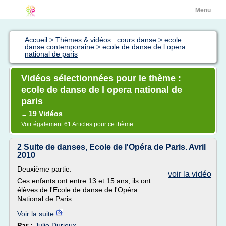
Menu
Accueil
>
Thèmes & vidéos : cours danse
>
ecole
danse contemporaine
>
ecole de danse de l opera
national de paris
Vidéos sélectionnées pour le thème :
ecole de danse de l opera national de
paris
19 Vidéos
→
Voir également
61 Articles
pour ce thème
2 Suite de danses, Ecole de l'Opéra de Paris. Avril
2010
Deuxième partie.
voir la vidéo
Ces enfants ont entre 13 et 15 ans, ils ont
élèves de l'Ecole de danse de l'Opéra
National de Paris
Voir la suite
Par :
Julie Durieux