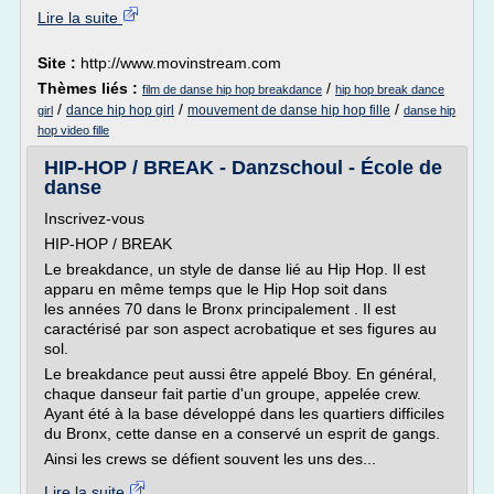
Lire la suite
Site :
http://www.movinstream.com
Thèmes liés :
/
film de danse hip hop breakdance
hip hop break dance
/
/
/
dance hip hop girl
mouvement de danse hip hop fille
girl
danse hip
hop video fille
HIP-HOP / BREAK - Danzschoul - École de
danse
Inscrivez-vous
HIP-HOP / BREAK
Le breakdance, un style de danse lié au Hip Hop. Il est
apparu en même temps que le Hip Hop soit dans
les années 70 dans le Bronx principalement . Il est
caractérisé par son aspect acrobatique et ses figures au
sol.
Le breakdance peut aussi être appelé Bboy. En général,
chaque danseur fait partie d'un groupe, appelée crew.
Ayant été à la base développé dans les quartiers difficiles
du Bronx, cette danse en a conservé un esprit de gangs.
Ainsi les crews se défient souvent les uns des...
Lire la suite