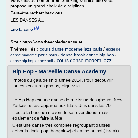
Vous êtes au bon endroit, Smoking & Brillantine vous
propose un grand choix de disciplines
Peut-être recherchez-vous...
LES DANSES A...
Lire la suite
Site :
http://www.theecolededanse.eu
Thèmes liés :
cours danse moderne jazz paris
/
ecole de
/
danse break dance hip hop
/
danse moderne jazz a paris
cours danse modern jazz
/
danse hip hop dance hall
Hip Hop - Marseille Danse Academy
Photos du gala de fin d'année 2014. Pour découvrir
toutes les autres photos, cliquez ici.
Le Hip Hop est une danse de rue issue des ghettos New
Yorkais, et est apparue aux Etats-Unis dans les 70.
Il est à la base un moyen de se revendiquer mais
également de faire la fête.
C'est une danse très complète regroupant danses
debouts (lock, pop, boogalow) et danse au sol ( break).