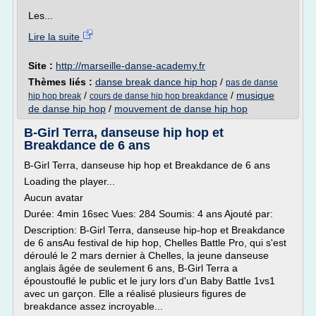
Les...
Lire la suite
Site :
http://marseille-danse-academy.fr
Thèmes liés :
danse break dance hip hop
/
pas de danse
/
/
musique
hip hop break
cours de danse hip hop breakdance
de danse hip hop
/
mouvement de danse hip hop
B-Girl Terra, danseuse hip hop et
Breakdance de 6 ans
B-Girl Terra, danseuse hip hop et Breakdance de 6 ans
Loading the player...
Aucun avatar
Durée: 4min 16sec Vues: 284 Soumis: 4 ans Ajouté par:
Description: B-Girl Terra, danseuse hip-hop et Breakdance
de 6 ansAu festival de hip hop, Chelles Battle Pro, qui s'est
déroulé le 2 mars dernier à Chelles, la jeune danseuse
anglais âgée de seulement 6 ans, B-Girl Terra a
époustouflé le public et le jury lors d'un Baby Battle 1vs1
avec un garçon. Elle a réalisé plusieurs figures de
breakdance assez incroyable...