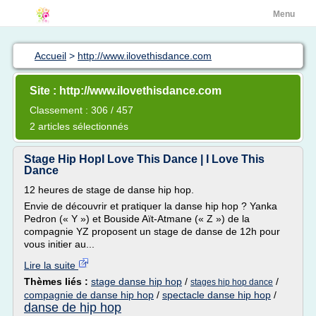
Menu
Accueil
>
http://www.ilovethisdance.com
Site : http://www.ilovethisdance.com
Classement : 306 / 457
2 articles sélectionnés
Stage Hip HopI Love This Dance | I Love This
Dance
12 heures de stage de danse hip hop.
Envie de découvrir et pratiquer la danse hip hop ? Yanka
Pedron (« Y ») et Bouside Aït-Atmane (« Z ») de la
compagnie YZ proposent un stage de danse de 12h pour
vous initier au...
Lire la suite
Thèmes liés :
stage danse hip hop
/
/
stages hip hop dance
compagnie de danse hip hop
/
spectacle danse hip hop
/
danse de hip hop